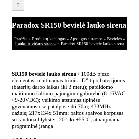
Paradox SR150 bevielė lauko sirena
Pradžia
»
Produktų katalogas
»
Apsaugos sistemos
»
Bevielės
»
Lauko ir vidaus sirenos
»
Paradox SR150 bevielė lauko sirena
SR150 bevielė lauko sirena
/ 100dB pjezo
elementas; maitinamas trimis „D” tipo baterijomis
(baterijų darbo laikas iki 3 metų); papildomo
maitinimo šaltinio pajungimo galimybė (8-16VAC
/ 9-20VDC); veikimo atstumas tipinėse
gyvenamosiose patalpose iki 70m; 433MHz
dažnis; 217x134x 51mm; baltos spalvos korpusas
su raudona blykste; -20° iki +55°C; atnaujinama
programinė įranga