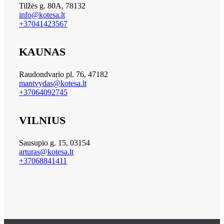
Tilžės g. 80A, 78132
info@kotesa.lt
+37041423567
KAUNAS
Raudondvario pl. 76, 47182
mantvydas@kotesa.lt
+37064092745
VILNIUS
Sausupio g. 15, 03154
arturas@kotesa.lt
+37068841411