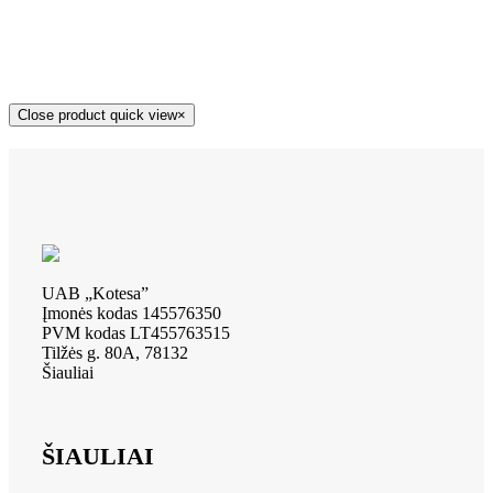
Close product quick view
×
UAB „Kotesa”
Įmonės kodas 145576350
PVM kodas LT455763515
Tilžės g. 80A, 78132
Šiauliai
ŠIAULIAI