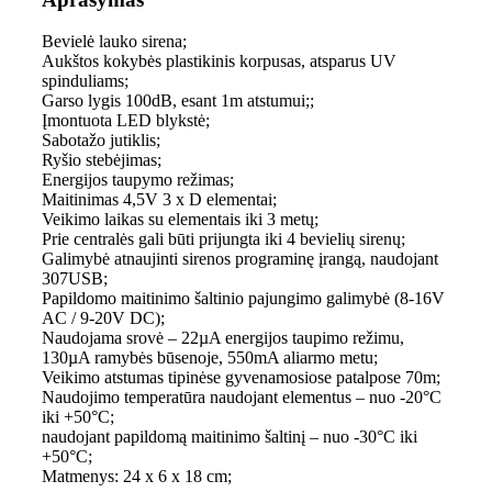
Bevielė lauko sirena;
Aukštos kokybės plastikinis korpusas, atsparus UV
spinduliams;
Garso lygis 100dB, esant 1m atstumui;;
Įmontuota LED blykstė;
Sabotažo jutiklis;
Ryšio stebėjimas;
Energijos taupymo režimas;
Maitinimas 4,5V 3 x D elementai;
Veikimo laikas su elementais iki 3 metų;
Prie centralės gali būti prijungta iki 4 bevielių sirenų;
Galimybė atnaujinti sirenos programinę įrangą, naudojant
307USB;
Papildomo maitinimo šaltinio pajungimo galimybė (8-16V
AC / 9-20V DC);
Naudojama srovė – 22µA energijos taupimo režimu,
130µA ramybės būsenoje, 550mA aliarmo metu;
Veikimo atstumas tipinėse gyvenamosiose patalpose 70m;
Naudojimo temperatūra naudojant elementus – nuo -20°C
iki +50°C;
naudojant papildomą maitinimo šaltinį – nuo -30°C iki
+50°C;
Matmenys: 24 x 6 x 18 cm;