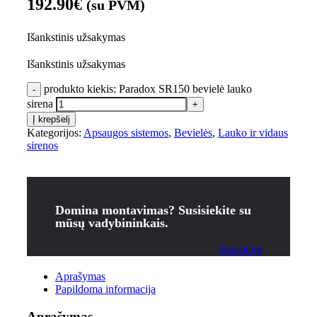
192.90
€
(su PVM)
Išankstinis užsakymas
Išankstinis užsakymas
produkto kiekis: Paradox SR150 bevielė lauko
sirena
Į krepšelį
Kategorijos:
Apsaugos sistemos
,
Bevielės
,
Lauko ir vidaus
sirenos
Domina montavimas? Susisiekite su
mūsų vadybininkais.
Susisiekti
Aprašymas
Papildoma informacija
Aprašymas