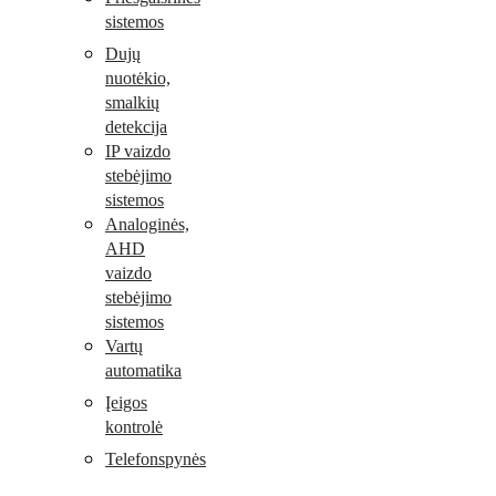
sistemos
Dujų
nuotėkio,
smalkių
detekcija
IP vaizdo
stebėjimo
sistemos
Analoginės,
AHD
vaizdo
stebėjimo
sistemos
Vartų
automatika
Įeigos
kontrolė
Telefonspynės