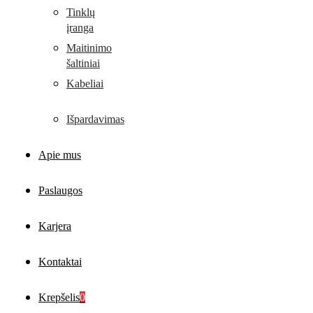
Tinklų
įranga
Maitinimo
šaltiniai
Kabeliai
Išpardavimas
Apie mus
Paslaugos
Karjera
Kontaktai
Krepšelis
0