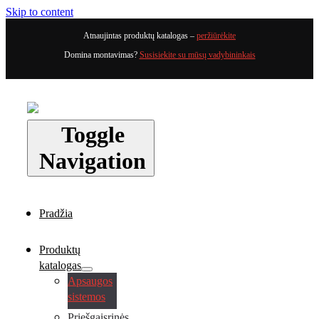
Skip to content
Atnaujintas produktų katalogas –
peržiūrėkite
Domina montavimas?
Susisiekite su mūsų vadybininkais
Toggle
Navigation
Pradžia
Produktų
katalogas
Apsaugos
sistemos
Priešgaisrinės