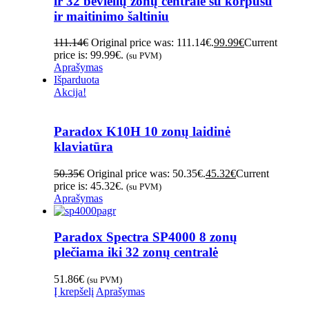
ir 32 bevielių zonų centralė su korpusu
ir maitinimo šaltiniu
111.14
€
Original price was: 111.14€.
99.99
€
Current
price is: 99.99€.
(su PVM)
Aprašymas
Išparduota
Akcija!
Paradox K10H 10 zonų laidinė
klaviatūra
50.35
€
Original price was: 50.35€.
45.32
€
Current
price is: 45.32€.
(su PVM)
Aprašymas
Paradox Spectra SP4000 8 zonų
plečiama iki 32 zonų centralė
51.86
€
(su PVM)
Į krepšelį
Aprašymas