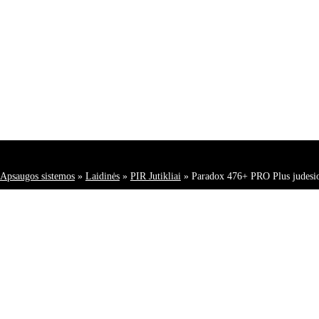
Apsaugos sistemos
»
Laidinės
»
PIR Jutikliai
»
Paradox 476+ PRO Plus judesio 