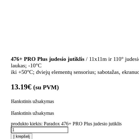
476+ PRO Plus judesio jutiklis
/ 11x11m ir 110° judes
laukas; -10°C
iki +50°C; dviejų elementų sensorius; sabotažas, ekranuo
13.19
€
(su PVM)
Išankstinis užsakymas
Išankstinis užsakymas
produkto kiekis: Paradox 476+ PRO Plus judesio jutiklis
Į krepšelį