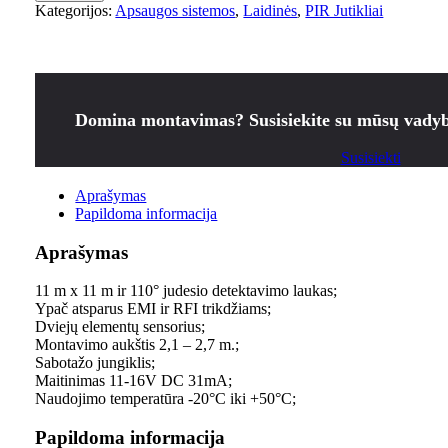
Kategorijos:
Apsaugos sistemos
,
Laidinės
,
PIR Jutikliai
Domina montavimas? Susisiekite su mūsų vadyb
Susisiekti
Aprašymas
Papildoma informacija
Aprašymas
11 m x 11 m ir 110° judesio detektavimo laukas;
Ypač atsparus EMI ir RFI trikdžiams;
Dviejų elementų sensorius;
Montavimo aukštis 2,1 – 2,7 m.;
Sabotažo jungiklis;
Maitinimas 11-16V DC 31mA;
Naudojimo temperatūra -20°C iki +50°C;
Papildoma informacija