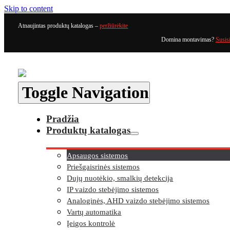
Skip to content
Atnaujintas produktų katalogas –
peržiūrėkite
Domina montavimas?
Susis
Toggle Navigation
Pradžia
Produktų katalogas
Apsaugos sistemos
Priešgaisrinės sistemos
Dujų nuotėkio, smalkių detekcija
IP vaizdo stebėjimo sistemos
Analoginės, AHD vaizdo stebėjimo sistemos
Vartų automatika
Įeigos kontrolė