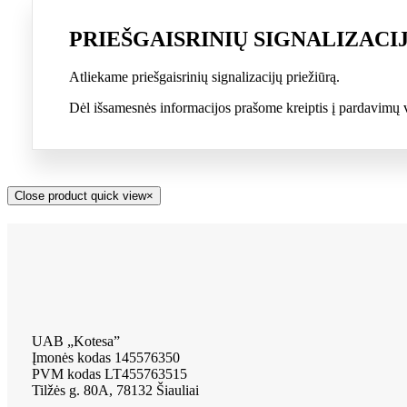
PRIEŠGAISRINIŲ SIGNALIZACI
Atliekame priešgaisrinių signalizacijų priežiūrą.
Dėl išsamesnės informacijos prašome kreiptis į pardavimų
Close product quick view
×
UAB „Kotesa”
Įmonės kodas 145576350
PVM kodas LT455763515
Tilžės g. 80A, 78132 Šiauliai