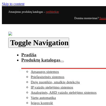
Skip to content
Atnaujintas produktų katalogas –
peržiūrėkite
Domina montavimas?
Susis
Toggle Navigation
Pradžia
Produktų katalogas
Apsaugos sistemos
Priešgaisrinės sistemos
Dujų nuotėkio, smalkių detekcija
IP vaizdo stebėjimo sistemos
Analoginės, AHD vaizdo stebėjimo sistemos
Vartų automatika
Įeigos kontrolė