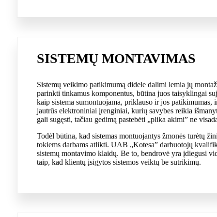
SISTEMŲ MONTAVIMAS
Sistemų veikimo patikimumą didele dalimi lemia jų montaž
parinkti tinkamus komponentus, būtina juos taisyklingai suj
kaip sistema sumontuojama, priklauso ir jos patikimumas, 
jautrūs elektroniniai įrenginiai, kurių savybes reikia išmany
gali sugęsti, tačiau gedimą pastebėti „plika akimi” ne visad
Todėl būtina, kad sistemas montuojantys žmonės turėtų žinių,
tokiems darbams atlikti. UAB „Kotesa” darbuotojų kvalifikaci
sistemų montavimo klaidų. Be to, bendrovė yra įdiegusi vi
taip, kad klientų įsigytos sistemos veiktų be sutrikimų.