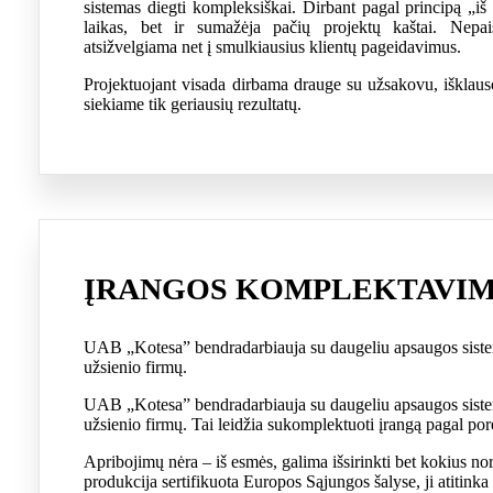
sistemas diegti kompleksiškai. Dirbant pagal principą „i
laikas, bet ir sumažėja pačių projektų kaštai. Nepa
atsižvelgiama net į smulkiausius klientų pageidavimus.
Projektuojant visada dirbama drauge su užsakovu, išklaus
siekiame tik geriausių rezultatų.
ĮRANGOS KOMPLEKTAVI
UAB „Kotesa” bendradarbiauja su daugeliu apsaugos sist
užsienio firmų.
UAB „Kotesa” bendradarbiauja su daugeliu apsaugos sist
užsienio firmų. Tai leidžia sukomplektuoti įrangą pagal porei
Apribojimų nėra – iš esmės, galima išsirinkti bet kokius 
produkcija sertifikuota Europos Sąjungos šalyse, ji atitin