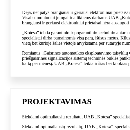
Deja, net patys brangiausi ir geriausi elektroniniai prietais
Visai sumontuotai įrangai ir atliktiems darbams UAB „Kotes
brangiausi ir geriausi elektroniniai prietaisai nėra apsaugot
„Kotesa” teikia garantinio ir pogarantinio techninio aptar
specialistai dirba pamainomis visą parą, ištisus metus. Ki
vietą bet kurioje šalies vietoje atvykstama per sutartyje nu
Remiantis „Gaisrinės automatikos eksploatavimo taisyklių
priešgaisrinės signalizacijos sistemų techninės būklės patik
kartą per mėnesį. UAB „Kotesa“ teikia ir šias bei kitokias p
PROJEKTAVIMAS
Siekdami optimaliausių rezultatų, UAB „Kotesa” specialis
Siekdami optimaliausių rezultatų, UAB „Kotesa” specialist