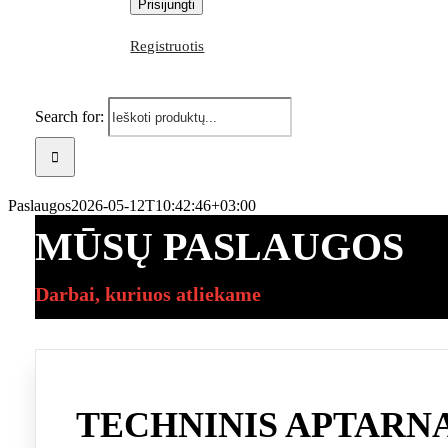
Registruotis
Search for:
Paslaugos
2026-05-12T10:42:46+03:00
MŪSŲ PASLAUGOS
Darbai, kuriuos atliekame
TECHNINIS APTARN