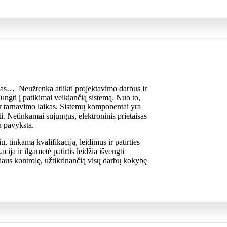
as… Neužtenka atlikti projektavimo darbus ir
ungti į patikimai veikiančią sistemą. Nuo to,
ir tarnavimo laikas. Sistemų komponentai yra
ti. Netinkamai sujungus, elektroninis prietaisas
a pavyksta.
 tinkamą kvalifikaciją, leidimus ir patirties
ja ir ilgametė patirtis leidžia išvengti
daus kontrolę, užtikrinančią visų darbų kokybę