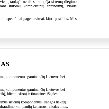
š vienų rankų”, ne tik sutrumpėja sistemų diegimo
isant siūlomų kompleksinių sprendimų, visada
omi specifiniai pageidavimai, kitos pastabos. Mes
MAS
emų komponentus gaminančių Lietuvos bei
emų komponentus gaminančių Lietuvos bei
kį, klientų skonį ir finansines išgales.
norimus sistemų komponentus.
Įrangos tiekėjų
ka draudimo kompanijų keliamus reikalavimus.