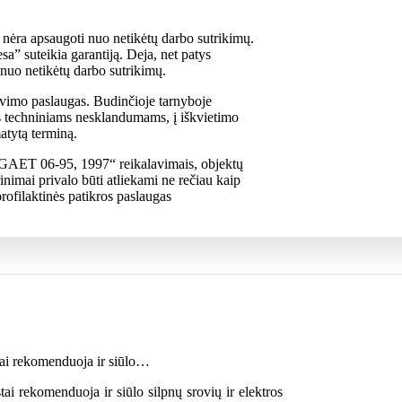
ai nėra apsaugoti nuo netikėtų darbo sutrikimų.
a” suteikia garantiją. Deja, net patys
i nuo netikėtų darbo sutrikimų.
navimo paslaugas. Budinčioje tarnyboje
lus techniniams nesklandumams, į iškvietimo
matytą terminą.
 GAET 06-95, 1997“ reikalavimais, objektų
rinimai privalo būti atliekami ne rečiau kaip
rofilaktinės patikros paslaugas
tai rekomenduoja ir siūlo…
ai rekomenduoja ir siūlo silpnų srovių ir elektros