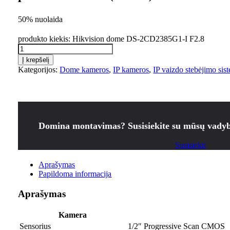
50% nuolaida
produkto kiekis: Hikvision dome DS-2CD2385G1-I F2.8
Į krepšelį
Kategorijos:
Dome kameros
,
IP kameros
,
IP vaizdo stebėjimo sis
Domina montavimas? Susisiekite su mūsų vadyb
Susisiekti
Aprašymas
Papildoma informacija
Aprašymas
Kamera
Sensorius
1/2″ Progressive Scan CMOS