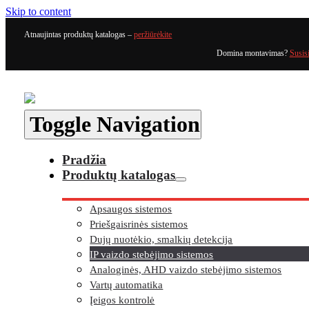
Skip to content
Atnaujintas produktų katalogas –
peržiūrėkite
Domina montavimas?
Susis
Toggle Navigation
Pradžia
Produktų katalogas
Apsaugos sistemos
Priešgaisrinės sistemos
Dujų nuotėkio, smalkių detekcija
IP vaizdo stebėjimo sistemos
Analoginės, AHD vaizdo stebėjimo sistemos
Vartų automatika
Įeigos kontrolė