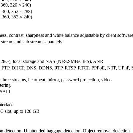
 360, 320 × 240)
 360, 352 × 288)
 360, 352 × 240)
ness, contrast, sharpness and white balance adjustable by client softwa
 stream and sub stream separately
8G), local storage and NAS (NFS,SMB/CIFS), ANR
 FTP, DHCP, DNS, DDNS, RTP, RTSP, RTCP, PPPoE, NTP, UPnP, S
 three streams, heartbeat, mirror, password protection, video
tering
 ISAPI
terface
 slot, up to 128 GB
ion detection, Unattended baggage detection, Object removal detection