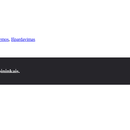
temos
,
Išpardavimas
ininkais.