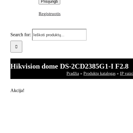
Registruotis
Search for:
Hikvision dome DS-2CD2385G1-I F2.8
Pradžia
»
Produktų katalogas
»
IP vaiz
Akcija!