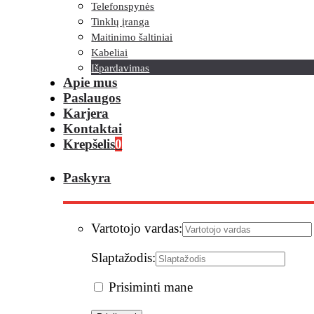
Telefonspynės
Tinklų įranga
Maitinimo šaltiniai
Kabeliai
Išpardavimas
Apie mus
Paslaugos
Karjera
Kontaktai
Krepšelis
0
Paskyra
Vartotojo vardas:
Slaptažodis:
Prisiminti mane