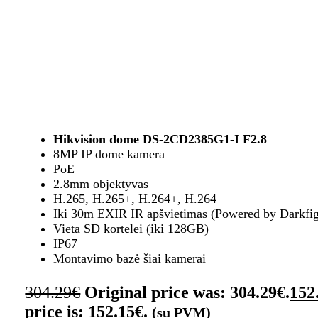
Hikvision dome DS-2CD2385G1-I F2.8
8MP IP dome kamera
PoE
2.8mm objektyvas
H.265, H.265+, H.264+, H.264
Iki 30m EXIR IR apšvietimas (Powered by Darkfig
Vieta SD kortelei (iki 128GB)
IP67
Montavimo bazė šiai kamerai
304.29
€
Original price was: 304.29€.
152
price is: 152.15€.
(su PVM)