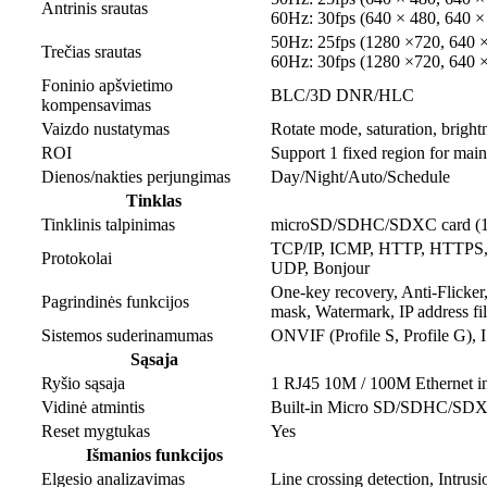
Antrinis srautas
60Hz: 30fps (640 × 480, 640 ×
50Hz: 25fps (1280 ×720, 640 ×
Trečias srautas
60Hz: 30fps (1280 ×720, 640 ×
Foninio apšvietimo
BLC/3D DNR/HLC
kompensavimas
Vaizdo nustatymas
Rotate mode, saturation, bright
ROI
Support 1 fixed region for main
Dienos/nakties perjungimas
Day/Night/Auto/Schedule
Tinklas
Tinklinis talpinimas
microSD/SDHC/SDXC card (12
TCP/IP, ICMP, HTTP, HTTPS,
Protokolai
UDP, Bonjour
One-key recovery, Anti-Flicker,
Pagrindinės funkcijos
mask, Watermark, IP address fil
Sistemos suderinamumas
ONVIF (Profile S, Profile G),
Sąsaja
Ryšio sąsaja
1 RJ45 10M / 100M Ethernet in
Vidinė atmintis
Built-in Micro SD/SDHC/SDXC
Reset mygtukas
Yes
Išmanios funkcijos
Elgesio analizavimas
Line crossing detection, Intrus