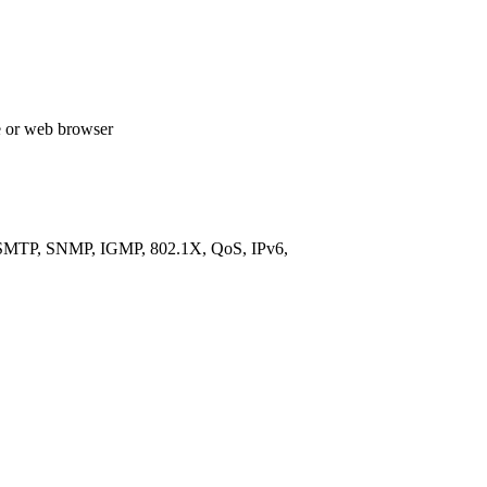
re or web browser
MTP, SNMP, IGMP, 802.1X, QoS, IPv6,