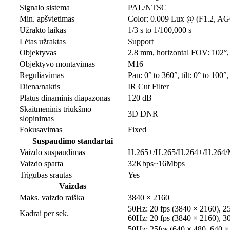
Signalo sistema
PAL/NTSC
Min. apšvietimas
Color: 0.009 Lux @ (F1.2, A
Užrakto laikas
1/3 s to 1/100,000 s
Lėtas užraktas
Support
Objektyvas
2.8 mm, horizontal FOV: 102°,
Objektyvo montavimas
M16
Reguliavimas
Pan: 0° to 360°, tilt: 0° to 100°,
Diena/naktis
IR Cut Filter
Platus dinaminis diapazonas
120 dB
Skaitmeninis triukšmo
3D DNR
slopinimas
Fokusavimas
Fixed
Suspaudimo standartai
Vaizdo suspaudimas
H.265+/H.265/H.264+/H.264
Vaizdo sparta
32Kbps~16Mbps
Trigubas srautas
Yes
Vaizdas
Maks. vaizdo raiška
3840 × 2160
50Hz: 20 fps (3840 × 2160), 2
Kadrai per sek.
60Hz: 20 fps (3840 × 2160), 3
50Hz: 25fps (640 × 480, 640 ×