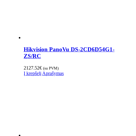
Hikvision PanoVu DS-2CD6D54G1-
ZS/RC
2127.52
€
(su PVM)
Į krepšelį
Aprašymas