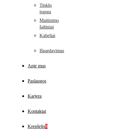
Tinklų
įranga
Maitinimo
šaltiniai
Kabeliai
Išpardavimas
Apie mus
Paslaugos
Karjera
Kontaktai
Krepšelis
0