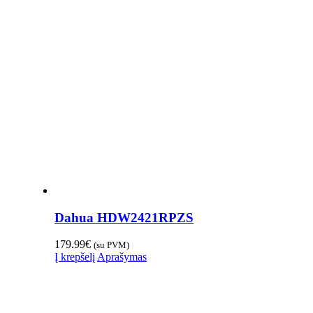
Dahua HDW2421RPZS
179.99
€
(su PVM)
Į krepšelį
Aprašymas