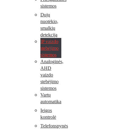
sistemos
Dujų
nuotėkio,
smalkių
detekcija
IP vaizdo
stebėjimo
sistemos
Analoginės,
AHD
vaizdo
stebėjimo
sistemos
Vartų
automatika
Įeigos
kontrolė
Telefonspynės