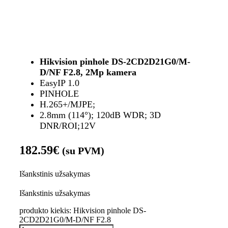
Hikvision pinhole DS-2CD2D21G0/M-
D/NF F2.8, 2Mp kamera
EasyIP 1.0
PINHOLE
H.265+/MJPE;
2.8mm (114°); 120dB WDR; 3D
DNR/ROI;12V
182.59
€
(su PVM)
Išankstinis užsakymas
Išankstinis užsakymas
produkto kiekis: Hikvision pinhole DS-
2CD2D21G0/M-D/NF F2.8