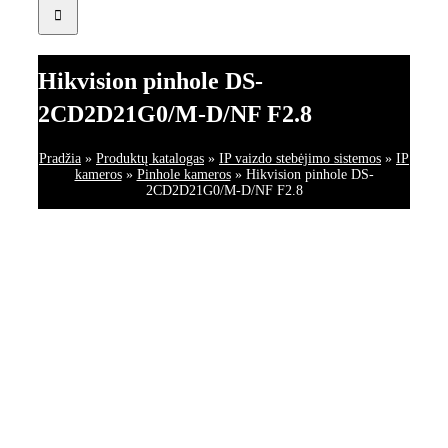
Hikvision pinhole DS-
2CD2D21G0/M-D/NF F2.8
Pradžia
»
Produktų katalogas
»
IP vaizdo stebėjimo sistemos
»
IP
kameros
»
Pinhole kameros
»
Hikvision pinhole DS-
2CD2D21G0/M-D/NF F2.8