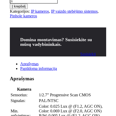
Į krepšelį
Kategorijos:
IP kameros
,
IP vaizdo stebėjimo sistemos
,
Pinhole kameros
Domina montavimas? Susisiekite su
mūsų vadybininkais.
Susisiekti
Aprašymas
Papildoma informacija
Aprašymas
Kamera
Sensorius:
1/2.7” Progressive Scan CMOS
Signalas:
PAL/NTSC
Color: 0.025 Lux @ (F1.2, AGC ON),
Min.
Color: 0.069 Lux @ (F2.0, AGC ON)
apšvietimas:
B/W: 0.005 Lux @ (F1.2, AGC ON),