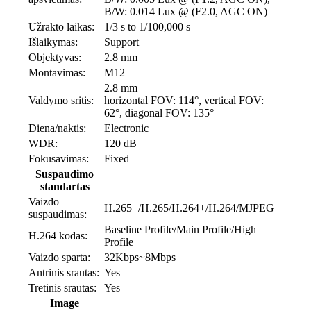
B/W: 0.014 Lux @ (F2.0, AGC ON)
Užrakto laikas:
1/3 s to 1/100,000 s
Išlaikymas:
Support
Objektyvas:
2.8 mm
Montavimas:
M12
2.8 mm
Valdymo sritis:
horizontal FOV: 114°, vertical FOV:
62°, diagonal FOV: 135°
Diena/naktis:
Electronic
WDR:
120 dB
Fokusavimas:
Fixed
Suspaudimo
standartas
Vaizdo
H.265+/H.265/H.264+/H.264/MJPEG
suspaudimas:
Baseline Profile/Main Profile/High
H.264 kodas:
Profile
Vaizdo sparta:
32Kbps~8Mbps
Antrinis srautas:
Yes
Tretinis srautas:
Yes
Image