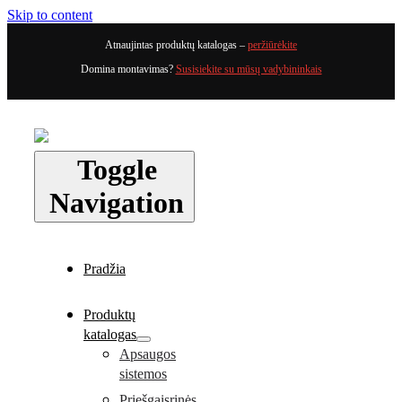
Skip to content
Atnaujintas produktų katalogas –
peržiūrėkite
Domina montavimas?
Susisiekite su mūsų vadybininkais
Toggle
Navigation
Pradžia
Produktų
katalogas
Apsaugos
sistemos
Priešgaisrinės