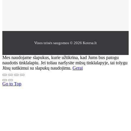
Visos teisės saugomos © 2026 Kotesa.lt
Mes naudojame slapukus, kurie užtikrina, kad Jums bus patogu
naudotis tinklalapiu. Jei toliau naršysite mūsų tinklalapyje, tai tolygu
Jūsų sutikimui su slapukų naudojimu.
Gerai
Go to Top