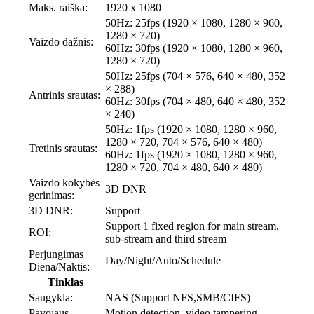
Maks. raiška:
1920 x 1080
50Hz: 25fps (1920 × 1080, 1280 × 960,
1280 × 720)
Vaizdo dažnis:
60Hz: 30fps (1920 × 1080, 1280 × 960,
1280 × 720)
50Hz: 25fps (704 × 576, 640 × 480, 352
× 288)
Antrinis srautas:
60Hz: 30fps (704 × 480, 640 × 480, 352
× 240)
50Hz: 1fps (1920 × 1080, 1280 × 960,
1280 × 720, 704 × 576, 640 × 480)
Tretinis srautas:
60Hz: 1fps (1920 × 1080, 1280 × 960,
1280 × 720, 704 × 480, 640 × 480)
Vaizdo kokybės
3D DNR
gerinimas:
3D DNR:
Support
Support 1 fixed region for main stream,
ROI:
sub-stream and third stream
Perjungimas
Day/Night/Auto/Schedule
Diena/Naktis:
Tinklas
Saugykla:
NAS (Support NFS,SMB/CIFS)
Pavojaus
Motion detection, video tampering