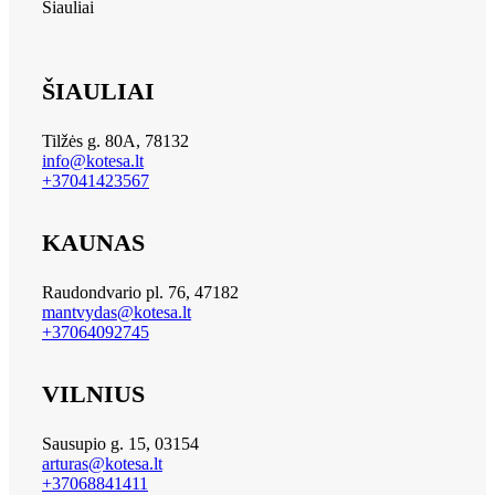
Šiauliai
ŠIAULIAI
Tilžės g. 80A, 78132
info@kotesa.lt
+37041423567
KAUNAS
Raudondvario pl. 76, 47182
mantvydas@kotesa.lt
+37064092745
VILNIUS
Sausupio g. 15, 03154
arturas@kotesa.lt
+37068841411