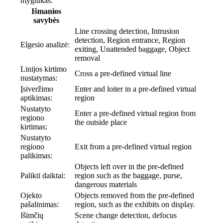
mygtukas:
Išmanios
savybės
Line crossing detection, Intrusion
detection, Region entrance, Region
Elgesio analizė:
exiting, Unattended baggage, Object
removal
Linijos kirtimo
Cross a pre-defined virtual line
nustatymas:
Įsiveržimo
Enter and loiter in a pre-defined virtual
aptikimas:
region
Nustatyto
Enter a pre-defined virtual region from
regiono
the outside place
kirtimas:
Nustatyto
regiono
Exit from a pre-defined virtual region
palikimas:
Objects left over in the pre-defined
Palikti daiktai:
region such as the baggage, purse,
dangerous materials
Ojekto
Objects removed from the pre-defined
pašalinimas:
region, such as the exhibits on display.
Išimčių
Scene change detection, defocus