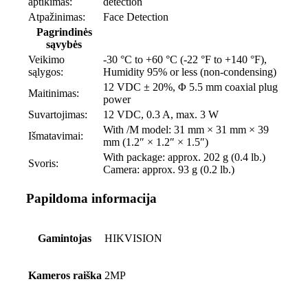
aptikimas:
detection
Atpažinimas:
Face Detection
Pagrindinės
sąvybės
Veikimo
-30 °C to +60 °C (-22 °F to +140 °F),
sąlygos:
Humidity 95% or less (non-condensing)
12 VDC ± 20%, Φ 5.5 mm coaxial plug
Maitinimas:
power
Suvartojimas:
12 VDC, 0.3 A, max. 3 W
With /M model: 31 mm × 31 mm × 39
Išmatavimai:
mm (1.2″ × 1.2″ × 1.5″)
With package: approx. 202 g (0.4 lb.)
Svoris:
Camera: approx. 93 g (0.2 lb.)
Papildoma informacija
Gamintojas
HIKVISION
Kameros raiška
2MP