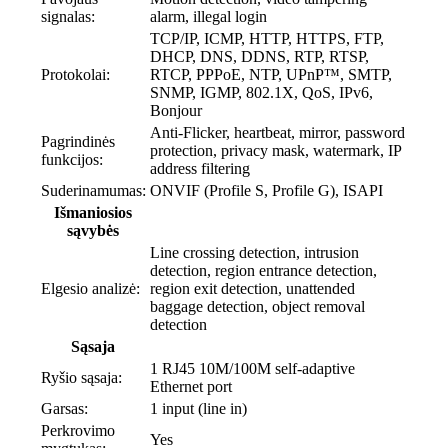
signalas:
alarm, illegal login
TCP/IP, ICMP, HTTP, HTTPS, FTP,
DHCP, DNS, DDNS, RTP, RTSP,
Protokolai:
RTCP, PPPoE, NTP, UPnP™, SMTP,
SNMP, IGMP, 802.1X, QoS, IPv6,
Bonjour
Anti-Flicker, heartbeat, mirror, password
Pagrindinės
protection, privacy mask, watermark, IP
funkcijos:
address filtering
Suderinamumas:
ONVIF (Profile S, Profile G), ISAPI
Išmaniosios
sąvybės
Line crossing detection, intrusion
detection, region entrance detection,
Elgesio analizė:
region exit detection, unattended
baggage detection, object removal
detection
Sąsaja
1 RJ45 10M/100M self-adaptive
Ryšio sąsaja:
Ethernet port
Garsas:
1 input (line in)
Perkrovimo
Yes