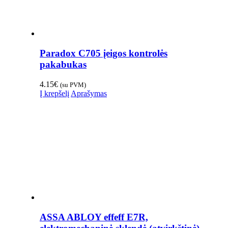
Paradox C705 įeigos kontrolės
pakabukas
4.15
€
(su PVM)
Į krepšelį
Aprašymas
ASSA ABLOY effeff E7R,