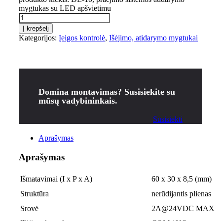
mygtukas su LED apšvietimu
Į krepšelį
Kategorijos:
Įeigos kontrolė
,
Išėjimo, atidarymo mygtukai
Domina montavimas? Susisiekite su
mūsų vadybininkais.
Susisiekti
Aprašymas
Aprašymas
Išmatavimai (I x P x A)
60 x 30 x 8,5 (mm)
Struktūra
nerūdijantis plienas
Srovė
2A@24VDC MAX