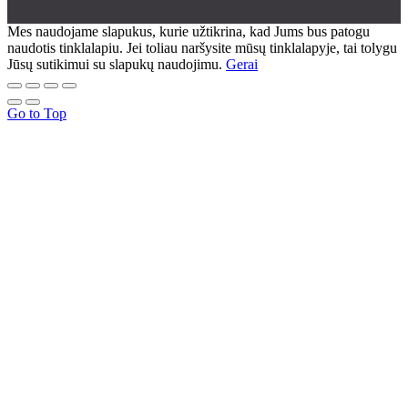
Mes naudojame slapukus, kurie užtikrina, kad Jums bus patogu
naudotis tinklalapiu. Jei toliau naršysite mūsų tinklalapyje, tai tolygu
Jūsų sutikimui su slapukų naudojimu.
Gerai
Go to Top