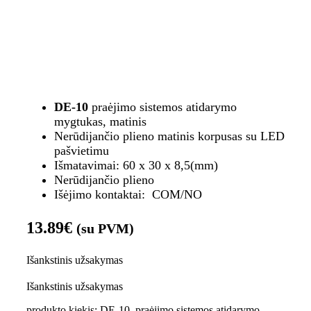
DE-10
praėjimo sistemos atidarymo
mygtukas, matinis
Nerūdijančio plieno matinis korpusas su LED
pašvietimu
Išmatavimai: 60 x 30 x 8,5(mm)
Nerūdijančio plieno
Išėjimo kontaktai: COM/NO
13.89
€
(su PVM)
Išankstinis užsakymas
Išankstinis užsakymas
produkto kiekis: DE-10, praėjimo sistemos atidarymo