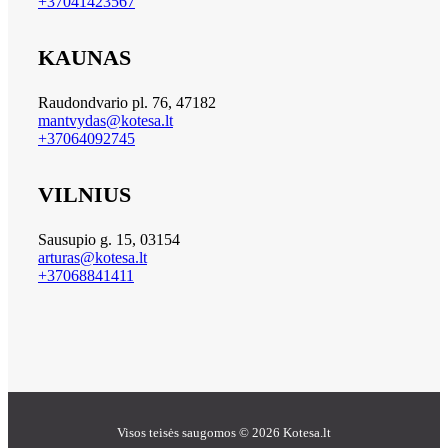
+37041423567
KAUNAS
Raudondvario pl. 76, 47182
mantvydas@kotesa.lt
+37064092745
VILNIUS
Sausupio g. 15, 03154
arturas@kotesa.lt
+37068841411
Visos teisės saugomos © 2026 Kotesa.lt