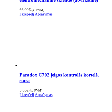
elektromechaninė sklendė (atvirkštinė)
66.00
€
(su PVM)
Į krepšelį
Aprašymas
Paradox C702 įeigos kontrolės kortelė,
stora
3.86
€
(su PVM)
Į krepšelį
Aprašymas