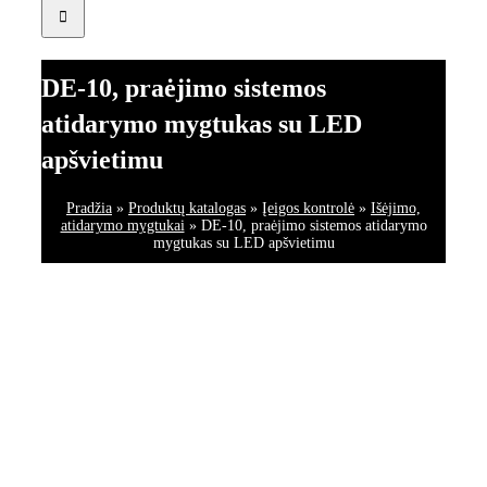
DE-10, praėjimo sistemos
atidarymo mygtukas su LED
apšvietimu
Pradžia
»
Produktų katalogas
»
Įeigos kontrolė
»
Išėjimo,
atidarymo mygtukai
»
DE-10, praėjimo sistemos atidarymo
mygtukas su LED apšvietimu