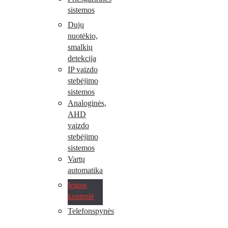
sistemos
Dujų
nuotėkio,
smalkių
detekcija
IP vaizdo
stebėjimo
sistemos
Analoginės,
AHD
vaizdo
stebėjimo
sistemos
Vartų
automatika
Įeigos
kontrolė
Telefonspynės