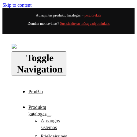
Skip to content
Atnaujintas produktų katalogas –
peržiūrėkite
Domina montavimas?
Susisiekite su mūsų vadybininkais
Toggle
Navigation
Pradžia
Produktų
katalogas
Apsaugos
sistemos
Priešgaisrinės