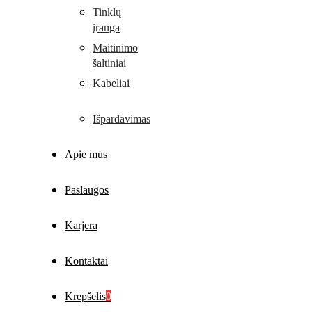
Tinklų
įranga
Maitinimo
šaltiniai
Kabeliai
Išpardavimas
Apie mus
Paslaugos
Karjera
Kontaktai
Krepšelis
0