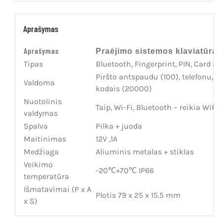
Aprašymas
Aprašymas
Praėjimo sistemos klaviatūr
Tipas
Bluetooth, Fingerprint, PIN, Card r
Piršto antspaudu (100), telefonu,
Valdoma
kodais (20000)
Nuotolinis
Taip, Wi-Fi, Bluetooth – reikia WiFi
valdymas
Spalva
Pilka + juoda
Maitinimas
12V ,1A
Medžiaga
Aliuminis metalas + stiklas
Veikimo
-20℃+70℃ IP66
temperatūra
Išmatavimai (P x A
Plotis 79 x 25 x 15.5 mm
x S)