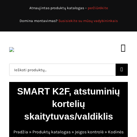
Skip
Atnaujintas produktų katalogas –
peržiūrėkite
to
content
Domina montavimas?
Susisiekite su mūsų vadybininkais
Toggl
Navig
Search
for:
Pradžia
SMART K2F, atstuminių
Produktų katalogas
kortelių
Apsaugos sistemos
Apie mus
skaitytuvas/valdiklis
Priešgaisrinės sistemos
Paslaugos
Pradžia
»
Produktų katalogas
»
Įeigos kontrolė
»
Kodinės