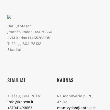
UAB „Kotesa”
Įmonės kodas 145576350
PVM kodas LT455763515
Tilžės g. 80A, 78132
Šiauliai
ŠIAULIAI
KAUNAS
Tilžės g. 80A, 78132
Raudondvario pl. 76,
info@kotesa.lt
47182
+37041423567
mantvydas@kotesa.lt