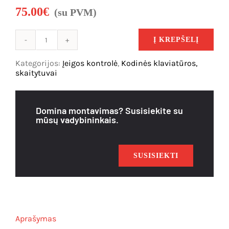
75.00
€
(su PVM)
Į KREPŠELĮ
produkto
kiekis:
Kategorijos:
Įeigos kontrolė
,
Kodinės klaviatūros,
SMART
skaitytuvai
K2F,
atstuminių
kortelių
Domina montavimas? Susisiekite su
skaitytuvas/valdiklis
mūsų vadybininkais.
SUSISIEKTI
Aprašymas