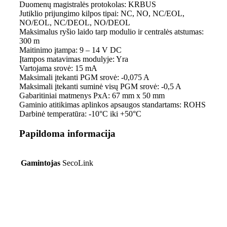
Duomenų magistralės protokolas: KRBUS
Jutiklio prijungimo kilpos tipai: NC, NO, NC/EOL,
NO/EOL, NC/DEOL, NO/DEOL
Maksimalus ryšio laido tarp modulio ir centralės atstumas:
300 m
Maitinimo įtampa: 9 – 14 V DC
Įtampos matavimas modulyje: Yra
Vartojama srovė: 15 mA
Maksimali įtekanti PGM srovė: -0,075 A
Maksimali įtekanti suminė visų PGM srovė: -0,5 A
Gabaritiniai matmenys PxA: 67 mm x 50 mm
Gaminio atitikimas aplinkos apsaugos standartams: ROHS
Darbinė temperatūra: -10°C iki +50°C
Papildoma informacija
Gamintojas
SecoLink