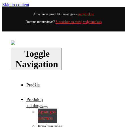
Skip to content
Atnaujintas produktų katalogas –
peržiūrėkite
Domina montavimas?
Susisiekite su mūsų vadybininkais
Toggle
Navigation
Pradžia
Produktų
katalogas
Apsaugos
sistemos
Priešgaisrinės