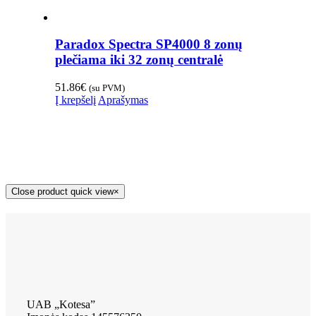
Paradox Spectra SP4000 8 zonų
plečiama iki 32 zonų centralė
51.86
€
(su PVM)
Į krepšelį
Aprašymas
Close product quick view
×
UAB „Kotesa”