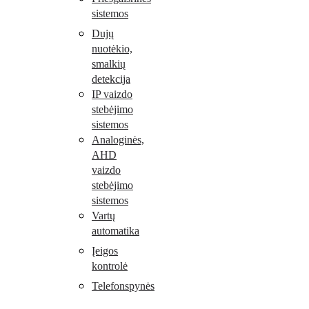
sistemos
Dujų
nuotėkio,
smalkių
detekcija
IP vaizdo
stebėjimo
sistemos
Analoginės,
AHD
vaizdo
stebėjimo
sistemos
Vartų
automatika
Įeigos
kontrolė
Telefonspynės