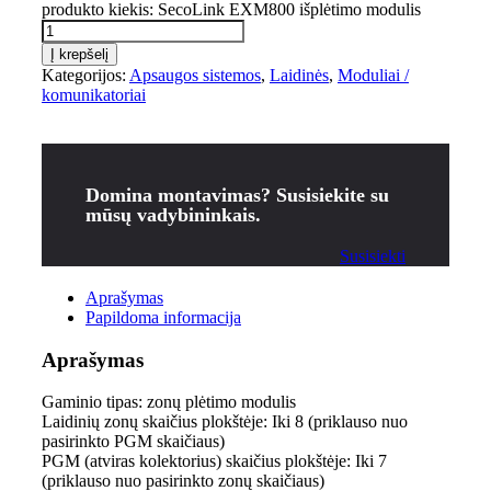
produkto kiekis: SecoLink EXM800 išplėtimo modulis
Į krepšelį
Kategorijos:
Apsaugos sistemos
,
Laidinės
,
Moduliai /
komunikatoriai
Domina montavimas? Susisiekite su
mūsų vadybininkais.
Susisiekti
Aprašymas
Papildoma informacija
Aprašymas
Gaminio tipas: zonų plėtimo modulis
Laidinių zonų skaičius plokštėje: Iki 8 (priklauso nuo
pasirinkto PGM skaičiaus)
PGM (atviras kolektorius) skaičius plokštėje: Iki 7
(priklauso nuo pasirinkto zonų skaičiaus)