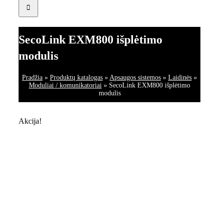
SecoLink EXM800 išplėtimo
modulis
Pradžia
»
Produktų katalogas
»
Apsaugos sistemos
»
Laidinės
»
Moduliai / komunikatoriai
»
SecoLink EXM800 išplėtimo
modulis
Akcija!