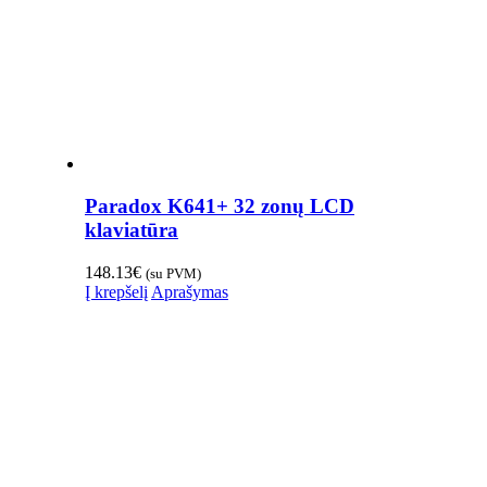
Paradox K641+ 32 zonų LCD
klaviatūra
148.13
€
(su PVM)
Į krepšelį
Aprašymas