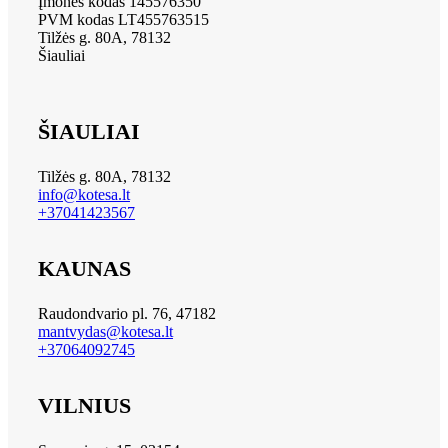
Įmonės kodas 145576350
PVM kodas LT455763515
Tilžės g. 80A, 78132
Šiauliai
ŠIAULIAI
Tilžės g. 80A, 78132
info@kotesa.lt
+37041423567
KAUNAS
Raudondvario pl. 76, 47182
mantvydas@kotesa.lt
+37064092745
VILNIUS