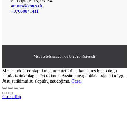
Sausupio g. 15, 03154
arturas@kotesa.lt
+37068841411
Visos teisės saugomos © 2026 Kotesa.lt
Mes naudojame slapukus, kurie užtikrina, kad Jums bus patogu
naudotis tinklalapiu. Jei toliau naršysite mūsų tinklalapyje, tai tolygu
Jūsų sutikimui su slapukų naudojimu.
Gerai
Go to Top