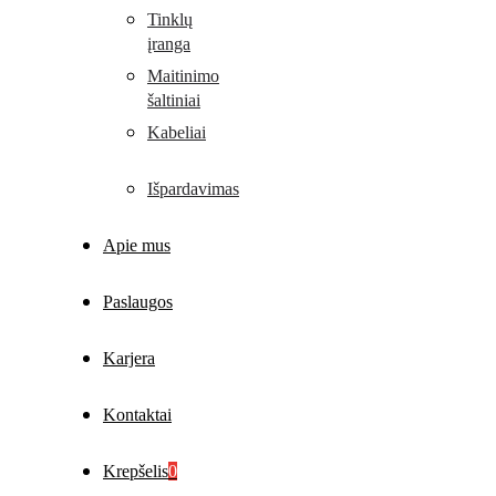
Tinklų
įranga
Maitinimo
šaltiniai
Kabeliai
Išpardavimas
Apie mus
Paslaugos
Karjera
Kontaktai
Krepšelis
0