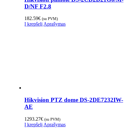
D/NF F2.8
182.59
€
(su PVM)
Į krepšelį
Aprašymas
Hikvision PTZ dome DS-2DE7232IW-
AE
1293.27
€
(su PVM)
Į krepšelį
Aprašymas