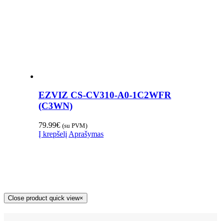
EZVIZ CS-CV310-A0-1C2WFR
(C3WN)
79.99
€
(su PVM)
Į krepšelį
Aprašymas
Close product quick view
×