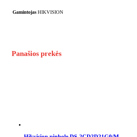
Gamintojas
HIKVISION
Panašios prekės
Hikvision pinhole DS-2CD2D21G0/M-