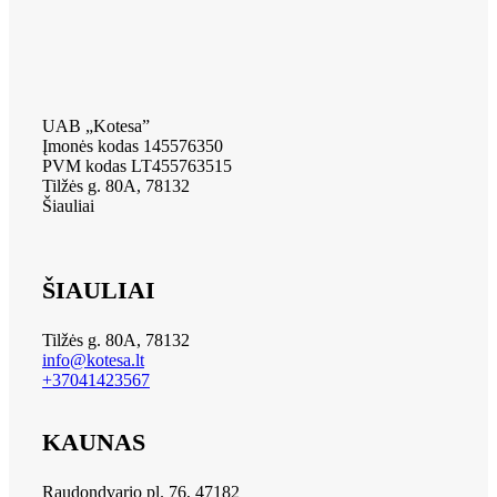
UAB „Kotesa”
Įmonės kodas 145576350
PVM kodas LT455763515
Tilžės g. 80A, 78132
Šiauliai
ŠIAULIAI
Tilžės g. 80A, 78132
info@kotesa.lt
+37041423567
KAUNAS
Raudondvario pl. 76, 47182