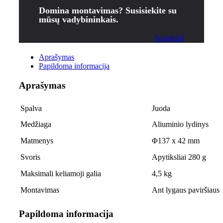
Domina montavimas? Susisiekite su
mūsų vadybininkais.
Susisiekti
Aprašymas
Papildoma informacija
Aprašymas
Spalva
Juoda
Medžiaga
Aliuminio lydinys
Matmenys
Φ137 x 42 mm
Svoris
Apytiksliai 280 g
Maksimali keliamoji galia
4,5 kg
Montavimas
Ant lygaus paviršiaus
Papildoma informacija