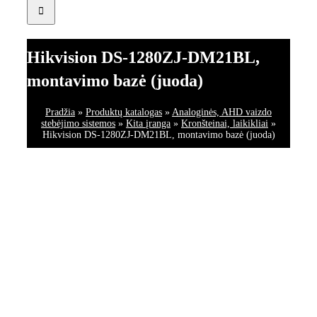
Hikvision DS-1280ZJ-DM21BL,
montavimo bazė (juoda)
Pradžia
»
Produktų katalogas
»
Analoginės, AHD vaizdo
stebėjimo sistemos
»
Kita įranga
»
Kronšteinai, laikikliai
»
Hikvision DS-1280ZJ-DM21BL, montavimo bazė (juoda)