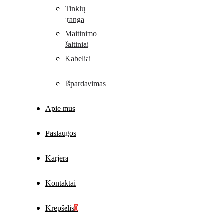
Tinklų
įranga
Maitinimo
šaltiniai
Kabeliai
Išpardavimas
Apie mus
Paslaugos
Karjera
Kontaktai
Krepšelis
0