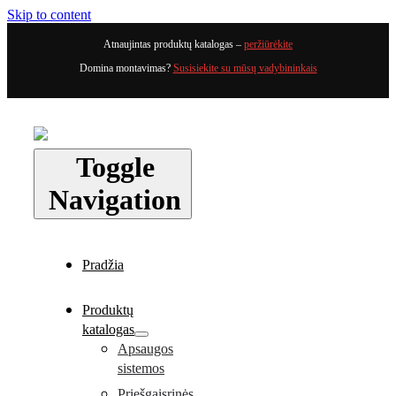
Skip to content
Atnaujintas produktų katalogas –
peržiūrėkite
Domina montavimas?
Susisiekite su mūsų vadybininkais
Toggle
Navigation
Pradžia
Produktų
katalogas
Apsaugos
sistemos
Priešgaisrinės