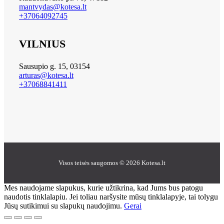
mantvydas@kotesa.lt
+37064092745
VILNIUS
Sausupio g. 15, 03154
arturas@kotesa.lt
+37068841411
Visos teisės saugomos © 2026 Kotesa.lt
Mes naudojame slapukus, kurie užtikrina, kad Jums bus patogu
naudotis tinklalapiu. Jei toliau naršysite mūsų tinklalapyje, tai tolygu
Jūsų sutikimui su slapukų naudojimu.
Gerai