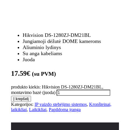
Hikvision DS-1280ZJ-DM21BL
Jungiamoji dėžutė DOME kameroms
Aliuminio lydinys
Su anga kabeliams
Juoda
17.59
€
(su PVM)
produkto kiekis: Hikvision DS-1280ZJ-DM21BL,
montavimo bazė (juoda)
Į krepšelį
Kategorijos:
IP vaizdo stebėjimo sistemos
,
Kronšteinai,
laikikliai
,
Laikikliai
,
Papildoma įranga