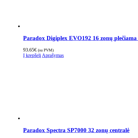
Paradox Digiplex EVO192 16 zonų plečiama i
93.65
€
(su PVM)
Į krepšelį
Aprašymas
Paradox Spectra SP7000 32 zonų centralė