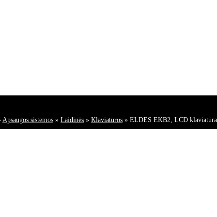
»
Apsaugos sistemos
»
Laidinės
»
Klaviatūros
»
ELDES EKB2, LCD klaviatūra 