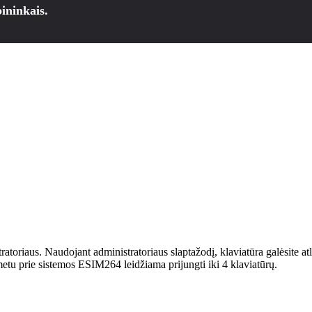
ininkais.
tratoriaus. Naudojant administratoriaus slaptažodį, klaviatūra galėsite at
 metu prie sistemos ESIM264 leidžiama prijungti iki 4 klaviatūrų.