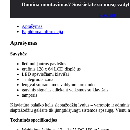
Domina montavimas? Susisiekite su mūsų vadyb
Susisiekti
Aprašymas
Papildoma informacija
Aprašymas
Savybės:
lietimui jautrus paviršius
grafinis 128 x 64 LCD displėjus
LED apšviečiami klavišai
1 integruota zona
lengvai suprantamos valdymo komandos
garsinis signalas atliekant veiksmus su klavišais
tamperis
Klaviatūra palaiko kelis slaptažodžių lygius – vartotojo ir adminis
slaptažodžiu galėsite tik įjungti/išjungti sistemos apsaugą. Vienu
Techninės specifikacijos
Maitinimo šaltinis: 12 – 14 V DC 150 mA max