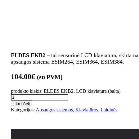
ELDES EKB2
– tai sensorinė LCD klaviatūra, skirta na
apsaugos sistema ESIM264, ESIM364, ESIM384.
104.00
€
(su PVM)
produkto kiekis: ELDES EKB2, LCD klaviatūra (balta)
Į krepšelį
Kategorijos:
Apsaugos sistemos
,
Klaviatūros
,
Laidinės