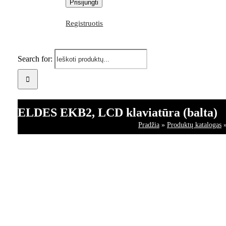
Registruotis
Search for:
ELDES EKB2, LCD klaviatūra (balta)
Pradžia
»
Produktų katalogas