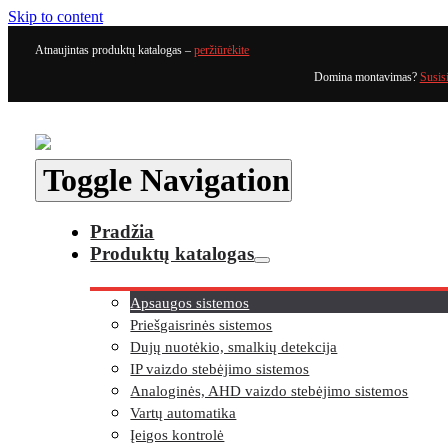
Skip to content
Atnaujintas produktų katalogas –
peržiūrėkite
Domina montavimas?
Susis
Toggle Navigation
Pradžia
Produktų katalogas
Apsaugos sistemos
Priešgaisrinės sistemos
Dujų nuotėkio, smalkių detekcija
IP vaizdo stebėjimo sistemos
Analoginės, AHD vaizdo stebėjimo sistemos
Vartų automatika
Įeigos kontrolė