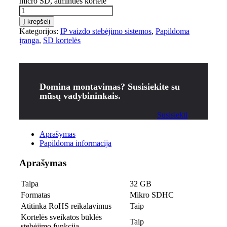
micro SD, atminties kortelė
Į krepšelį
Kategorijos:
IP vaizdo stebėjimo sistemos
,
Papildoma
įranga
,
SD kortelės
Domina montavimas? Susisiekite su
mūsų vadybininkais.
Susisiekti
Aprašymas
Papildoma informacija
Aprašymas
Talpa
32 GB
Formatas
Mikro SDHC
Atitinka RoHS reikalavimus
Taip
Kortelės sveikatos būklės
Taip
stebėjimo funkcija