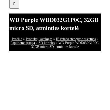
WD Purple WDD032G1P0C, 32GB
micro SD, atminties kortelė
Pradžia
»
Produktų katalogas
»
IP vaizdo stebėjimo sistemos
»
Papildoma įranga
»
SD kortelės
»
WD Purple WDD032G1P0C,
32GB micro SD, atminties kortelė