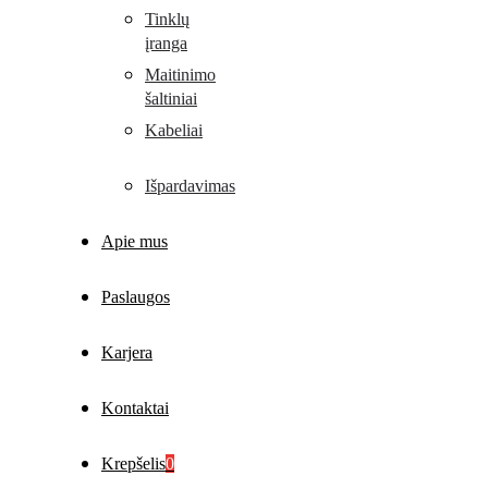
Tinklų
įranga
Maitinimo
šaltiniai
Kabeliai
Išpardavimas
Apie mus
Paslaugos
Karjera
Kontaktai
Krepšelis
0