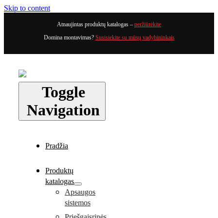
Skip to content
Atnaujintas produktų katalogas –
peržiūrėkite
Domina montavimas?
Susisiekite su mūsų vadybininkais
Toggle
Navigation
Pradžia
Produktų
katalogas
Apsaugos
sistemos
Priešgaisrinės