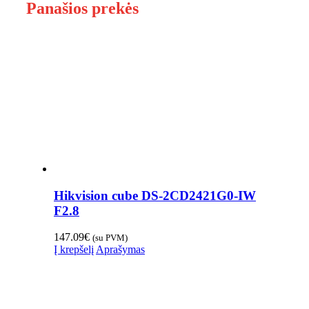
Panašios prekės
Hikvision cube DS-2CD2421G0-IW
F2.8
147.09
€
(su PVM)
Į krepšelį
Aprašymas