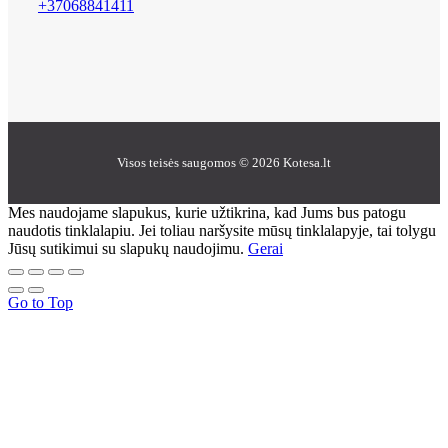
+37068841411
Visos teisės saugomos © 2026 Kotesa.lt
Mes naudojame slapukus, kurie užtikrina, kad Jums bus patogu
naudotis tinklalapiu. Jei toliau naršysite mūsų tinklalapyje, tai tolygu
Jūsų sutikimui su slapukų naudojimu.
Gerai
Go to Top