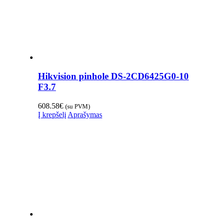
Hikvision pinhole DS-2CD6425G0-10
F3.7
608.58
€
(su PVM)
Į krepšelį
Aprašymas