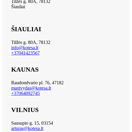
Tilžės g. 80A, 78132
Šiauliai
ŠIAULIAI
Tilžės g. 80A, 78132
info@kotesa.lt
+37041423567
KAUNAS
Raudondvario pl. 76, 47182
mantvydas@kotesa.lt
+37064092745
VILNIUS
Sausupio g. 15, 03154
arturas@kotesa.lt