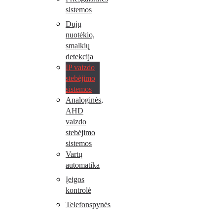
sistemos
Dujų
nuotėkio,
smalkių
detekcija
IP vaizdo
stebėjimo
sistemos
Analoginės,
AHD
vaizdo
stebėjimo
sistemos
Vartų
automatika
Įeigos
kontrolė
Telefonspynės