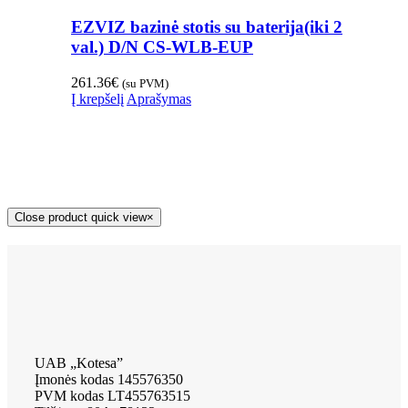
EZVIZ bazinė stotis su baterija(iki 2
val.) D/N CS-WLB-EUP
261.36
€
(su PVM)
Į krepšelį
Aprašymas
Close product quick view
×
UAB „Kotesa”
Įmonės kodas 145576350
PVM kodas LT455763515