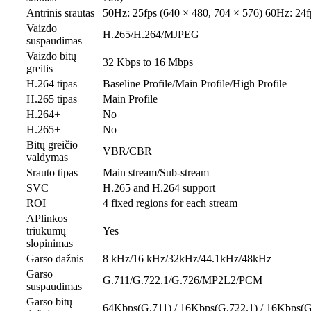
Antrinis srautas
50Hz: 25fps (640 × 480, 704 × 576) 60Hz: 24f
Vaizdo
H.265/H.264/MJPEG
suspaudimas
Vaizdo bitų
32 Kbps to 16 Mbps
greitis
H.264 tipas
Baseline Profile/Main Profile/High Profile
H.265 tipas
Main Profile
H.264+
No
H.265+
No
Bitų greičio
VBR/CBR
valdymas
Srauto tipas
Main stream/Sub-stream
SVC
H.265 and H.264 support
ROI
4 fixed regions for each stream
APlinkos
triukūmų
Yes
slopinimas
Garso dažnis
8 kHz/16 kHz/32kHz/44.1kHz/48kHz
Garso
G.711/G.722.1/G.726/MP2L2/PCM
suspaudimas
Garso bitų
64Kbps(G.711) / 16Kbps(G.722.1) / 16Kbps(