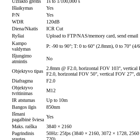
Užrakto greitis
1s to 1/100,000 s
Išlaikymas
Yes
P/N
Yes
WDR
120dB
Diena/Nkatis
ICR Cut
Ryšiai
Upload to FTP/NAS/memory card, send email，n
Kampo
P: -90 to 90°; T: 0 to 60° (2.8mm), 0 to 70° (4
valdymas
Išjungimo
No
atmintis
2.8mm @ F2.0, horizontal FOV 103°, vertica
Objektyvo tipas
F2.0, horizontal FOV 50°, vertical FOV 27°, 
Diafragma
F2.0
Objektyvo
M12
tvritinimas
IR atstumas
Up to 10m
Bangos ilgis
850nm
Išmani
Yes
pagalbinė šviesa
Maks. raiška
3840 × 2160
Pagrindinis
50Hz: 25fps (3840 × 2160, 3072 × 1728, 2560
srautas
720)