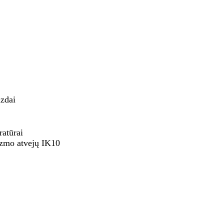
zdai
ratūrai
izmo atvejų IK10