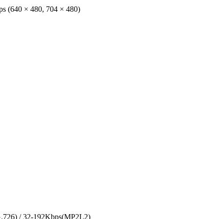
ps (640 × 480, 704 × 480)
G.726) / 32-192Kbps(MP2L2)