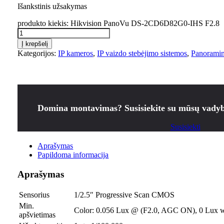
Išankstinis užsakymas
produkto kiekis: Hikvision PanoVu DS-2CD6D82G0-IHS F2.8
Į krepšelį
Kategorijos:
IP kameros
,
IP vaizdo stebėjimo sistemos
,
Panoramin
Domina montavimas? Susisiekite su mūsų vadyb
Susisiekti
Aprašymas
Papildoma informacija
Aprašymas
Sensorius
1/2.5″ Progressive Scan CMOS
Min.
Color: 0.056 Lux @ (F2.0, AGC ON), 0 Lux w
apšvietimas