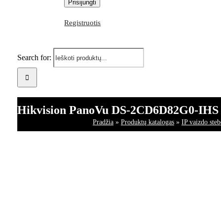
Registruotis
Search for:
Hikvision PanoVu DS-2CD6D82G0-IHS 
Pradžia
»
Produktų katalogas
»
IP vaizdo ste