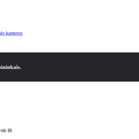
ės kameros
ininkais.
ith IR