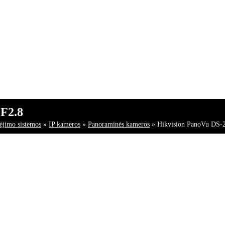
F2.8
bėjimo sistemos
»
IP kameros
»
Panoraminės kameros
»
Hikvision PanoVu DS