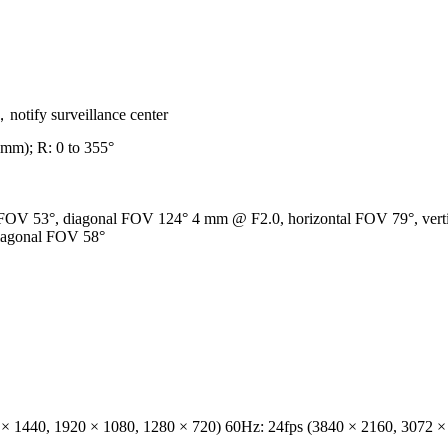
otify surveillance center
/6mm); R: 0 to 355°
l FOV 53°, diagonal FOV 124° 4 mm @ F2.0, horizontal FOV 79°, ve
diagonal FOV 58°
 × 1440, 1920 × 1080, 1280 × 720) 60Hz: 24fps (3840 × 2160, 3072 ×