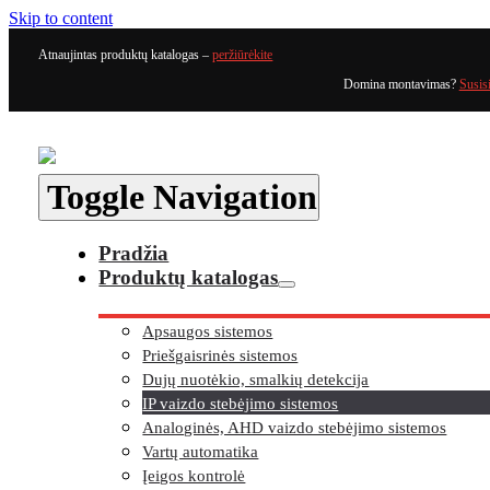
Skip to content
Atnaujintas produktų katalogas –
peržiūrėkite
Domina montavimas?
Susis
Toggle Navigation
Pradžia
Produktų katalogas
Apsaugos sistemos
Priešgaisrinės sistemos
Dujų nuotėkio, smalkių detekcija
IP vaizdo stebėjimo sistemos
Analoginės, AHD vaizdo stebėjimo sistemos
Vartų automatika
Įeigos kontrolė