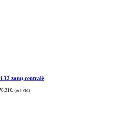
 32 zonų centralė
 78.31€.
(su PVM)