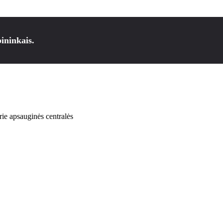
ininkais.
prie apsauginės centralės