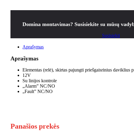
Domina montavimas? Susisiekite su mūsų vadyb
Susisiekti
Aprašymas
Aprašymas
Elementas (relė), skirtas pajungti priešgaisrinius daviklius 
12V
Su linijos kontrole
„Alarm” NC/NO
„Fault” NC/NO
Panašios prekės