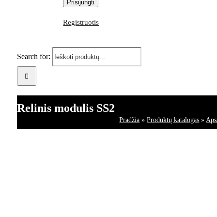
Registruotis
Search for:
Relinis modulis SS2
Pradžia
»
Produktų katalogas
»
Aps