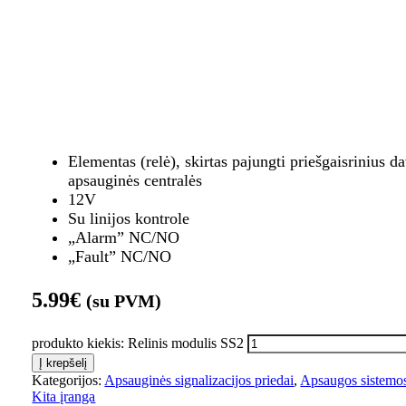
Elementas (relė), skirtas pajungti priešgaisrinius da
apsauginės centralės
12V
Su linijos kontrole
„Alarm” NC/NO
„Fault” NC/NO
5.99
€
(su PVM)
produkto kiekis: Relinis modulis SS2
Į krepšelį
Kategorijos:
Apsauginės signalizacijos priedai
,
Apsaugos sistemo
Kita įranga