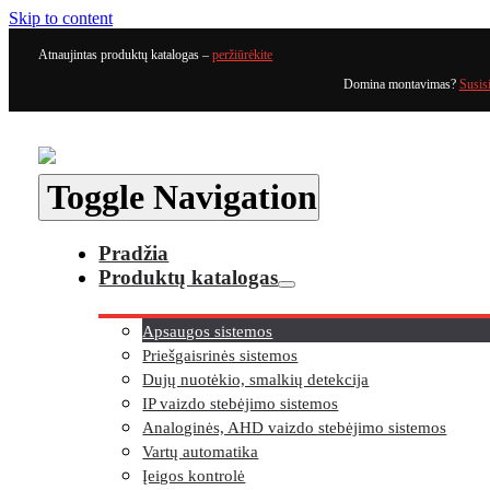
Skip to content
Atnaujintas produktų katalogas –
peržiūrėkite
Domina montavimas?
Susis
Toggle Navigation
Pradžia
Produktų katalogas
Apsaugos sistemos
Priešgaisrinės sistemos
Dujų nuotėkio, smalkių detekcija
IP vaizdo stebėjimo sistemos
Analoginės, AHD vaizdo stebėjimo sistemos
Vartų automatika
Įeigos kontrolė