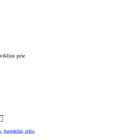
viklius prie
s
,
Jungikliai, relės
,