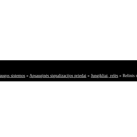
augos sistemos
»
Apsauginės signalizacijos priedai
»
Jungikliai, relės
»
Relinis