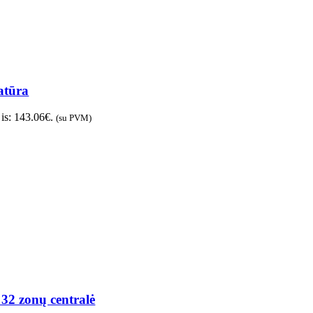
atūra
 is: 143.06€.
(su PVM)
32 zonų centralė