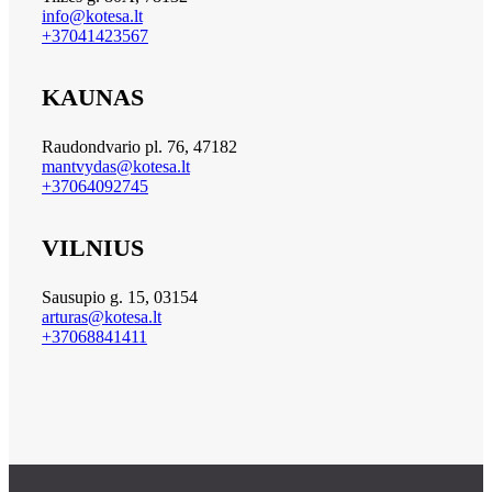
info@kotesa.lt
+37041423567
KAUNAS
Raudondvario pl. 76, 47182
mantvydas@kotesa.lt
+37064092745
VILNIUS
Sausupio g. 15, 03154
arturas@kotesa.lt
+37068841411