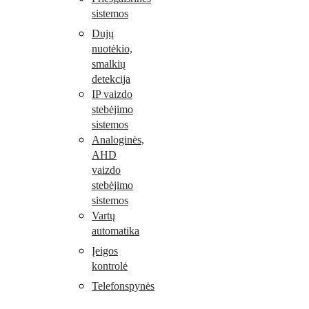
sistemos
Dujų
nuotėkio,
smalkių
detekcija
IP vaizdo
stebėjimo
sistemos
Analoginės,
AHD
vaizdo
stebėjimo
sistemos
Vartų
automatika
Įeigos
kontrolė
Telefonspynės