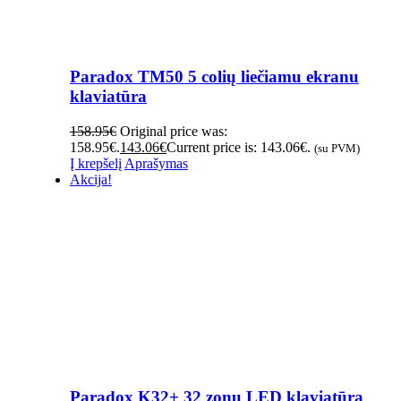
Paradox TM50 5 colių liečiamu ekranu
klaviatūra
158.95
€
Original price was:
158.95€.
143.06
€
Current price is: 143.06€.
(su PVM)
Į krepšelį
Aprašymas
Akcija!
Paradox K32+ 32 zonų LED klaviatūra