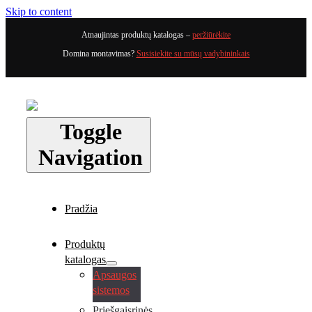
Skip to content
Atnaujintas produktų katalogas –
peržiūrėkite
Domina montavimas?
Susisiekite su mūsų vadybininkais
Toggle
Navigation
Pradžia
Produktų
katalogas
Apsaugos
sistemos
Priešgaisrinės