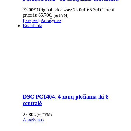
73.00
€
Original price was: 73.00€.
65.70
€
Current
price is: 65.70€.
(su PVM)
Į krepšelį
Aprašymas
Išparduota
DSC PC1404, 4 zonų plečiama iki 8
centralė
27.80
€
(su PVM)
Aprašymas