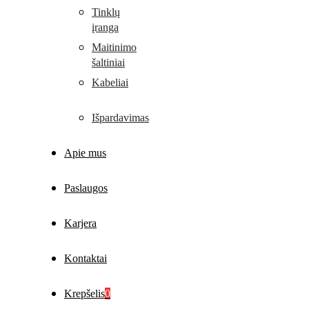
Tinklų
įranga
Maitinimo
šaltiniai
Kabeliai
Išpardavimas
Apie mus
Paslaugos
Karjera
Kontaktai
Krepšelis
0