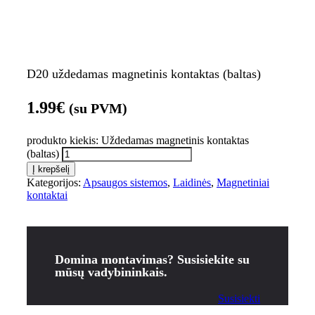
D20 uždedamas magnetinis kontaktas (baltas)
1.99
€
(su PVM)
produkto kiekis: Uždedamas magnetinis kontaktas
(baltas)
Į krepšelį
Kategorijos:
Apsaugos sistemos
,
Laidinės
,
Magnetiniai
kontaktai
Domina montavimas? Susisiekite su
mūsų vadybininkais.
Susisiekti