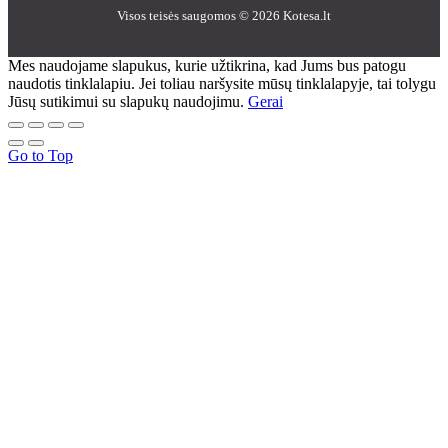
Visos teisės saugomos © 2026 Kotesa.lt
Mes naudojame slapukus, kurie užtikrina, kad Jums bus patogu
naudotis tinklalapiu. Jei toliau naršysite mūsų tinklalapyje, tai tolygu
Jūsų sutikimui su slapukų naudojimu.
Gerai
Go to Top