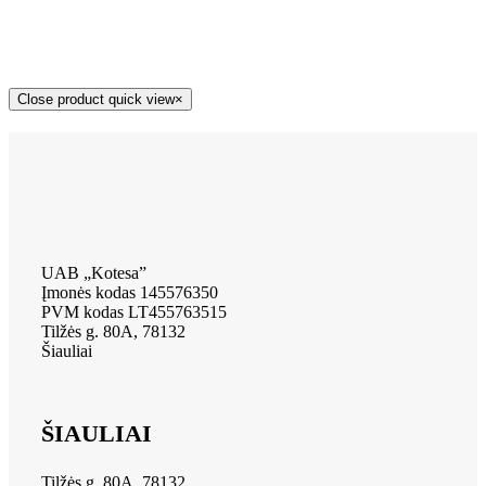
Close product quick view
×
UAB „Kotesa”
Įmonės kodas 145576350
PVM kodas LT455763515
Tilžės g. 80A, 78132
Šiauliai
ŠIAULIAI
Tilžės g. 80A, 78132