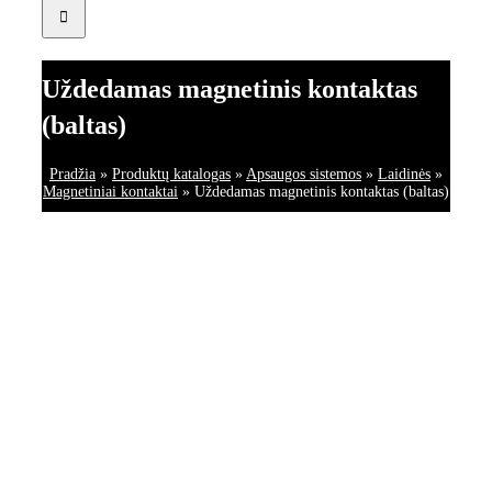
Uždedamas magnetinis kontaktas
(baltas)
Pradžia
»
Produktų katalogas
»
Apsaugos sistemos
»
Laidinės
»
Magnetiniai kontaktai
»
Uždedamas magnetinis kontaktas (baltas)