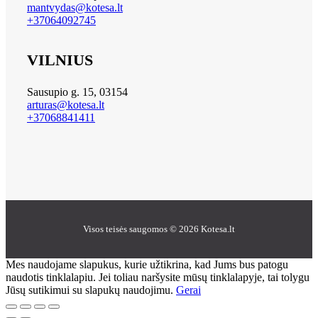
mantvydas@kotesa.lt
+37064092745
VILNIUS
Sausupio g. 15, 03154
arturas@kotesa.lt
+37068841411
Visos teisės saugomos © 2026 Kotesa.lt
Mes naudojame slapukus, kurie užtikrina, kad Jums bus patogu
naudotis tinklalapiu. Jei toliau naršysite mūsų tinklalapyje, tai tolygu
Jūsų sutikimui su slapukų naudojimu.
Gerai