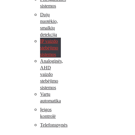
sistemos
Dujų
nuotėkio,
smalkių
detekcija
IP vaizdo
stebėjimo
sistemos
Analoginės,
AHD
vaizdo
stebėjimo
sistemos
Vartų
automatika
Įeigos
kontrolė
Telefonspynės