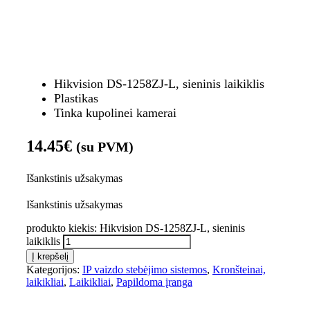
Hikvision DS-1258ZJ-L, sieninis laikiklis
Plastikas
Tinka kupolinei kamerai
14.45
€
(su PVM)
Išankstinis užsakymas
Išankstinis užsakymas
produkto kiekis: Hikvision DS-1258ZJ-L, sieninis
laikiklis
Į krepšelį
Kategorijos:
IP vaizdo stebėjimo sistemos
,
Kronšteinai,
laikikliai
,
Laikikliai
,
Papildoma įranga