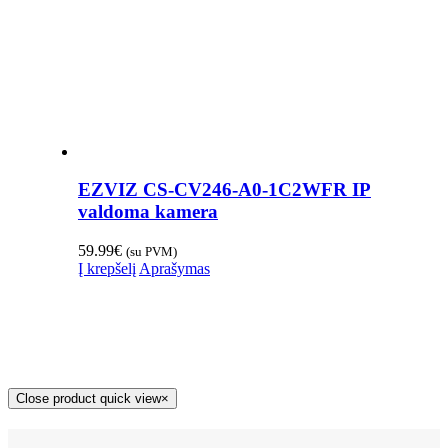
EZVIZ CS-CV246-A0-1C2WFR IP
valdoma kamera
59.99
€
(su PVM)
Į krepšelį
Aprašymas
Close product quick view
×