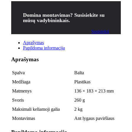
Domina montavimas? Susisiekite su
mūsų vadybininkais.
Susisiekti
Aprašymas
Papildoma informacija
Aprašymas
Spalva
Balta
Medžiaga
Plastikas
Matmenys
136 × 183 × 213 mm
Svoris
260 g
Maksimali keliamoji galia
2 kg
Montavimas
Ant lygaus paviršiaus