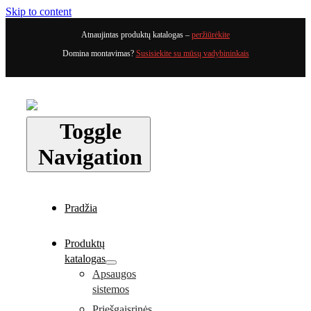
Skip to content
Atnaujintas produktų katalogas –
peržiūrėkite
Domina montavimas?
Susisiekite su mūsų vadybininkais
Toggle
Navigation
Pradžia
Produktų
katalogas
Apsaugos
sistemos
Priešgaisrinės