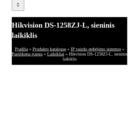
Hikvision DS-1258ZJ-L, sieninis
laikiklis
Pradžia
»
Produktų katalogas
»
IP vaizdo stebėjimo sistemos
»
Papildoma įranga
»
Laikikliai
»
Hikvision DS-1258ZJ-L, sieninis
laikiklis