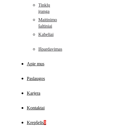
Tinklų
įranga
Maitinimo
šaltiniai
Kabeliai
Išpardavimas
Apie mus
Paslaugos
Karjera
Kontaktai
Krepšelis
0