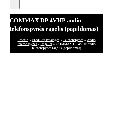
COMMAX DP 4VHP audio
telefonspynės ragelis (papildomas)
Pradžia
»
Produktų katalogas
»
Telefonspynės
»
Audio
telefonspynės
»
Rageliai
»
COMMAX DP 4VHP audio
telefonspynės ragelis (papildomas)