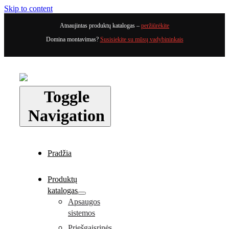
Skip to content
Atnaujintas produktų katalogas –
peržiūrėkite
Domina montavimas?
Susisiekite su mūsų vadybininkais
Toggle
Navigation
Pradžia
Produktų
katalogas
Apsaugos
sistemos
Priešgaisrinės