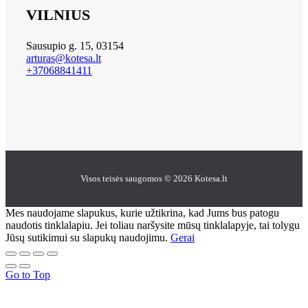
VILNIUS
Sausupio g. 15, 03154
arturas@kotesa.lt
+37068841411
Visos teisės saugomos © 2026 Kotesa.lt
Mes naudojame slapukus, kurie užtikrina, kad Jums bus patogu
naudotis tinklalapiu. Jei toliau naršysite mūsų tinklalapyje, tai tolygu
Jūsų sutikimui su slapukų naudojimu.
Gerai
Go to Top