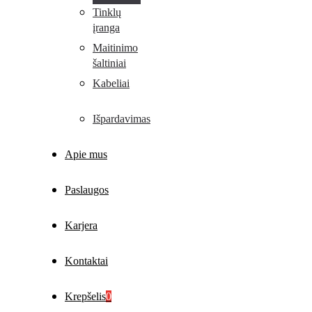
Tinklų
įranga
Maitinimo
šaltiniai
Kabeliai
Išpardavimas
Apie mus
Paslaugos
Karjera
Kontaktai
Krepšelis
0