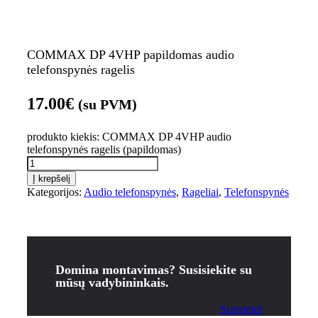
COMMAX DP 4VHP papildomas audio
telefonspynės ragelis
17.00
€
(su PVM)
produkto kiekis: COMMAX DP 4VHP audio
telefonspynės ragelis (papildomas)
Į krepšelį
Kategorijos:
Audio telefonspynės
,
Rageliai
,
Telefonspynės
Domina montavimas? Susisiekite su
mūsų vadybininkais.
Susisiekti