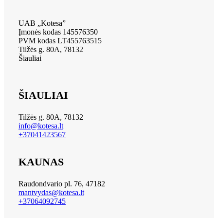
UAB „Kotesa”
Įmonės kodas 145576350
PVM kodas LT455763515
Tilžės g. 80A, 78132
Šiauliai
ŠIAULIAI
Tilžės g. 80A, 78132
info@kotesa.lt
+37041423567
KAUNAS
Raudondvario pl. 76, 47182
mantvydas@kotesa.lt
+37064092745