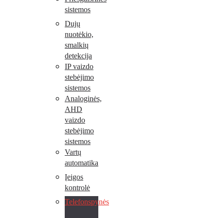
sistemos
Dujų
nuotėkio,
smalkių
detekcija
IP vaizdo
stebėjimo
sistemos
Analoginės,
AHD
vaizdo
stebėjimo
sistemos
Vartų
automatika
Įeigos
kontrolė
Telefonspynės