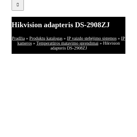
Hikvision adapteris DS-2908ZJ
Pradžia
»
Produktų katalogas
»
IP vaizdo stebėjimo sistemos
»
IP
kameros
»
Temperatūros matavimo sprendimai
»
Hikvision
adapteris DS-2908ZJ