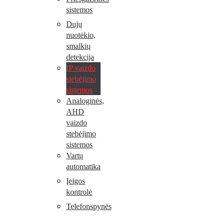
sistemos
Dujų
nuotėkio,
smalkių
detekcija
IP vaizdo
stebėjimo
sistemos
Analoginės,
AHD
vaizdo
stebėjimo
sistemos
Vartų
automatika
Įeigos
kontrolė
Telefonspynės