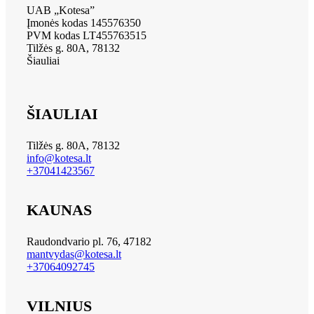
UAB „Kotesa”
Įmonės kodas 145576350
PVM kodas LT455763515
Tilžės g. 80A, 78132
Šiauliai
ŠIAULIAI
Tilžės g. 80A, 78132
info@kotesa.lt
+37041423567
KAUNAS
Raudondvario pl. 76, 47182
mantvydas@kotesa.lt
+37064092745
VILNIUS