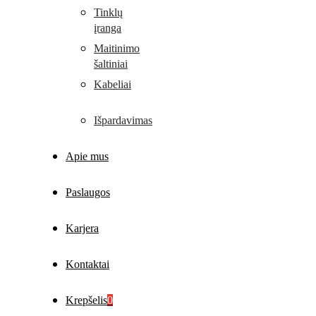
Tinklų
įranga
Maitinimo
šaltiniai
Kabeliai
Išpardavimas
Apie mus
Paslaugos
Karjera
Kontaktai
Krepšelis
0