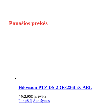
Panašios prekės
Hikvision PTZ DS-2DF8236I5X-AEL
4462.96
€
(su PVM)
Į krepšelį
Aprašymas