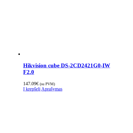
Hikvision cube DS-2CD2421G0-IW
F2.0
147.09
€
(su PVM)
Į krepšelį
Aprašymas