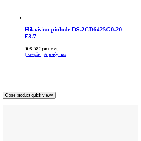
Hikvision pinhole DS-2CD6425G0-20
F3.7
608.58
€
(su PVM)
Į krepšelį
Aprašymas
Close product quick view
×