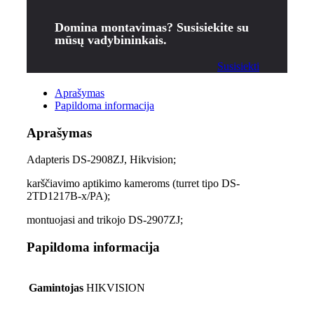
Domina montavimas? Susisiekite su
mūsų vadybininkais.
Susisiekti
Aprašymas
Papildoma informacija
Aprašymas
Adapteris DS-2908ZJ, Hikvision;
karščiavimo aptikimo kameroms (turret tipo DS-
2TD1217B-x/PA);
montuojasi and trikojo DS-2907ZJ;
Papildoma informacija
Gamintojas
HIKVISION