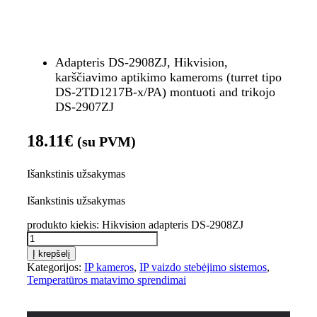
Adapteris DS-2908ZJ, Hikvision,
karščiavimo aptikimo kameroms (turret tipo
DS-2TD1217B-x/PA) montuoti and trikojo
DS-2907ZJ
18.11
€
(su PVM)
Išankstinis užsakymas
Išankstinis užsakymas
produkto kiekis: Hikvision adapteris DS-2908ZJ
Į krepšelį
Kategorijos:
IP kameros
,
IP vaizdo stebėjimo sistemos
,
Temperatūros matavimo sprendimai