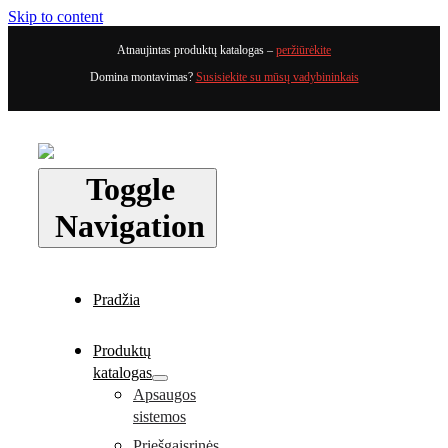
Skip to content
Atnaujintas produktų katalogas –
peržiūrėkite
Domina montavimas?
Susisiekite su mūsų vadybininkais
Toggle
Navigation
Pradžia
Produktų
katalogas
Apsaugos
sistemos
Priešgaisrinės