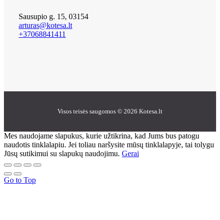
Sausupio g. 15, 03154
arturas@kotesa.lt
+37068841411
Visos teisės saugomos © 2026 Kotesa.lt
Mes naudojame slapukus, kurie užtikrina, kad Jums bus patogu
naudotis tinklalapiu. Jei toliau naršysite mūsų tinklalapyje, tai tolygu
Jūsų sutikimui su slapukų naudojimu.
Gerai
Go to Top