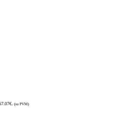
 67.07€.
(su PVM)