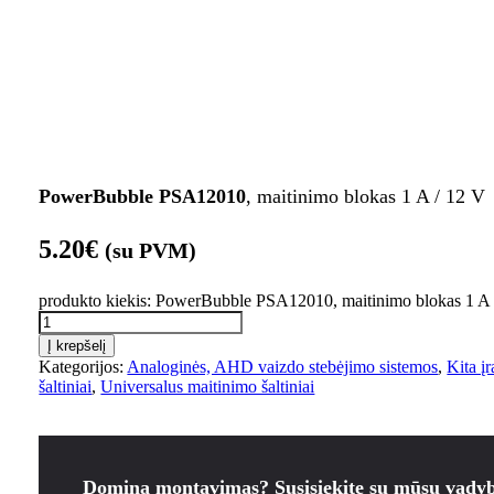
PowerBubble PSA12010
, maitinimo blokas 1 A / 12 V
5.20
€
(su PVM)
produkto kiekis: PowerBubble PSA12010, maitinimo blokas 1 A 
Į krepšelį
Kategorijos:
Analoginės, AHD vaizdo stebėjimo sistemos
,
Kita į
šaltiniai
,
Universalus maitinimo šaltiniai
Domina montavimas? Susisiekite su mūsų vadyb