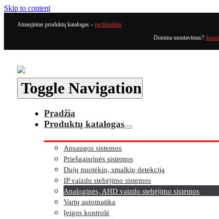
Skip to content
Atnaujintas produktų katalogas –
peržiūrėkite
Domina montavimas?
Susis
Toggle Navigation
Pradžia
Produktų katalogas
Apsaugos sistemos
Priešgaisrinės sistemos
Dujų nuotėkio, smalkių detekcija
IP vaizdo stebėjimo sistemos
Analoginės, AHD vaizdo stebėjimo sistemos
Vartų automatika
Įeigos kontrolė