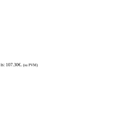
 is: 107.30€.
(su PVM)