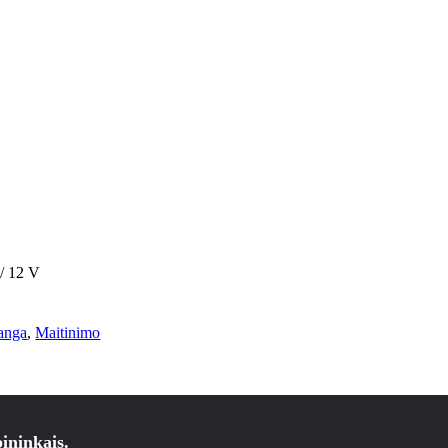
/ 12 V
ranga
,
Maitinimo
ininkais.