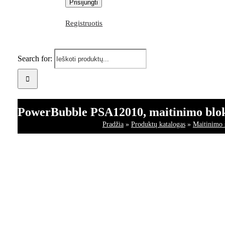
Registruotis
Search for:
PowerBubble PSA12010, maitinimo bloka
Pradžia
»
Produktų katalogas
»
Maitinimo š