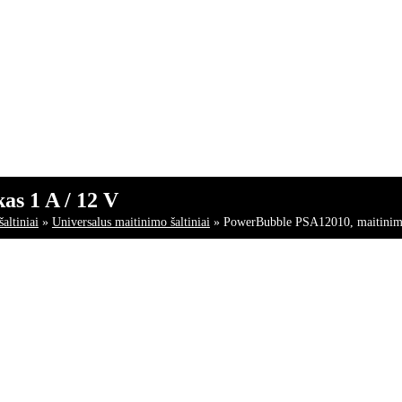
s 1 A / 12 V
altiniai
»
Universalus maitinimo šaltiniai
»
PowerBubble PSA12010, maitinimo