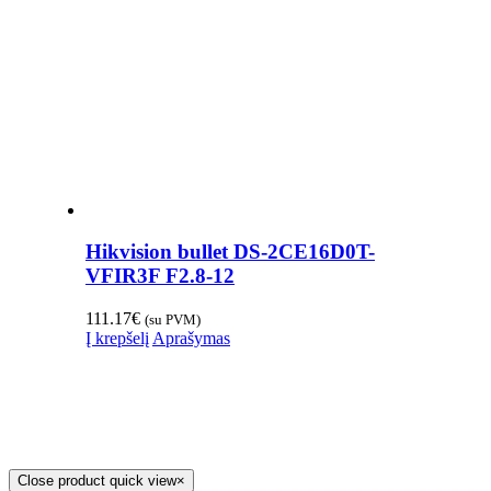
Hikvision bullet DS-2CE16D0T-
VFIR3F F2.8-12
111.17
€
(su PVM)
Į krepšelį
Aprašymas
Close product quick view
×