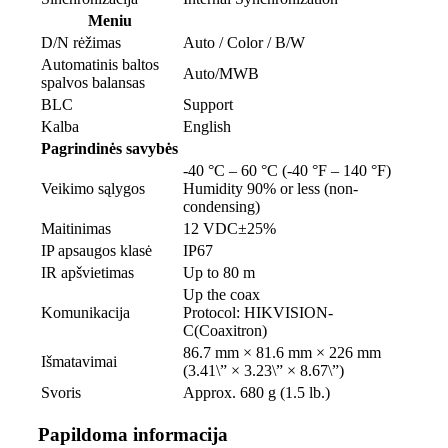
Meniu
D/N rėžimas
Auto / Color / B/W
Automatinis baltos
Auto/MWB
spalvos balansas
BLC
Support
Kalba
English
Pagrindinės savybės
-40 °C – 60 °C (-40 °F – 140 °F)
Veikimo sąlygos
Humidity 90% or less (non-
condensing)
Maitinimas
12 VDC±25%
IP apsaugos klasė
IP67
IR apšvietimas
Up to 80 m
Up the coax
Komunikacija
Protocol: HIKVISION-
C(Coaxitron)
86.7 mm × 81.6 mm × 226 mm
Išmatavimai
(3.41\” × 3.23\” × 8.67\”)
Svoris
Approx. 680 g (1.5 lb.)
Papildoma informacija