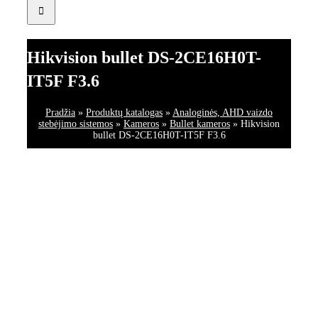
Hikvision bullet DS-2CE16H0T-
IT5F F3.6
Pradžia
»
Produktų katalogas
»
Analoginės, AHD vaizdo
stebėjimo sistemos
»
Kameros
»
Bullet kameros
»
Hikvision
bullet DS-2CE16H0T-IT5F F3.6