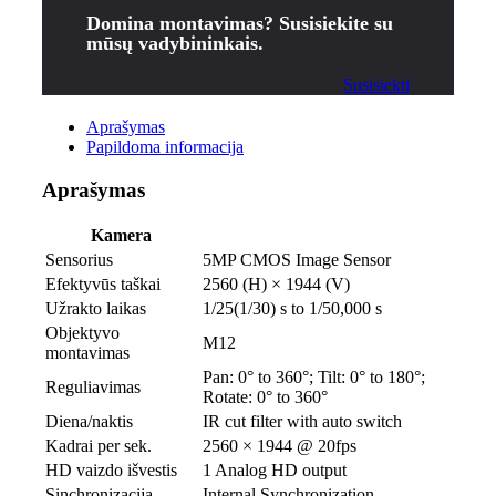
Domina montavimas? Susisiekite su
mūsų vadybininkais.
Susisiekti
Aprašymas
Papildoma informacija
Aprašymas
Kamera
Sensorius
5MP CMOS Image Sensor
Efektyvūs taškai
2560 (H) × 1944 (V)
Užrakto laikas
1/25(1/30) s to 1/50,000 s
Objektyvo
M12
montavimas
Pan: 0° to 360°; Tilt: 0° to 180°;
Reguliavimas
Rotate: 0° to 360°
Diena/naktis
IR cut filter with auto switch
Kadrai per sek.
2560 × 1944 @ 20fps
HD vaizdo išvestis
1 Analog HD output
Sinchronizacija
Internal Synchronization