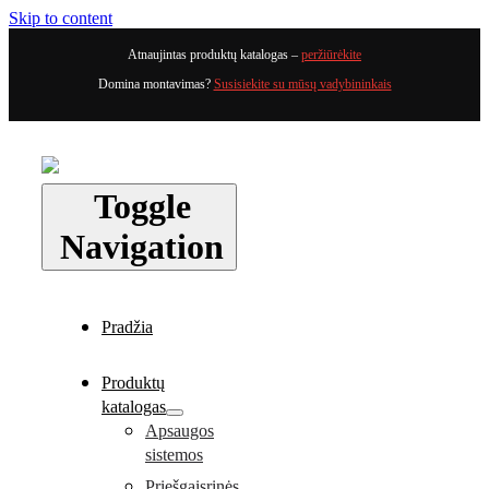
Skip to content
Atnaujintas produktų katalogas –
peržiūrėkite
Domina montavimas?
Susisiekite su mūsų vadybininkais
Toggle
Navigation
Pradžia
Produktų
katalogas
Apsaugos
sistemos
Priešgaisrinės