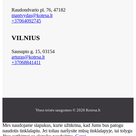
Raudondvario pl. 76, 47182
mantvydas@kotesa.lt
+37064092745
VILNIUS
Sausupio g. 15, 03154
arturas@kotesa.lt
+37068841411
Visos teisės saugomos © 2026 Kotesa.lt
Mes naudojame slapukus, kurie užtikrina, kad Jums bus patogu
naudotis tinklalapiu. Jei toliau naršysite mūsų tinklalapyje, tai tolygu