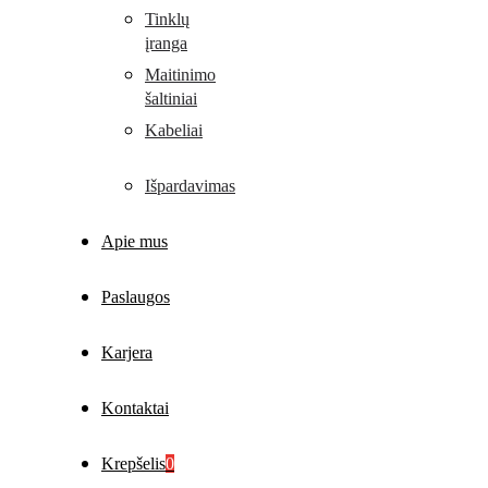
Tinklų
įranga
Maitinimo
šaltiniai
Kabeliai
Išpardavimas
Apie mus
Paslaugos
Karjera
Kontaktai
Krepšelis
0