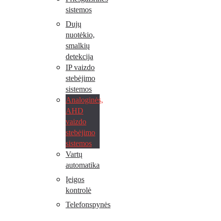
sistemos
Dujų
nuotėkio,
smalkių
detekcija
IP vaizdo
stebėjimo
sistemos
Analoginės,
AHD
vaizdo
stebėjimo
sistemos
Vartų
automatika
Įeigos
kontrolė
Telefonspynės