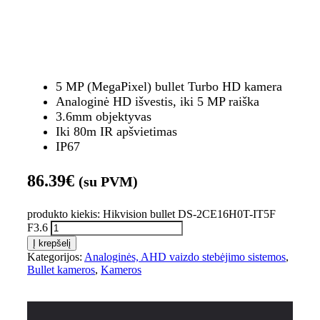
5 MP (MegaPixel) bullet Turbo HD kamera
Analoginė HD išvestis, iki 5 MP raiška
3.6mm objektyvas
Iki 80m IR apšvietimas
IP67
86.39
€
(su PVM)
produkto kiekis: Hikvision bullet DS-2CE16H0T-IT5F
F3.6
Į krepšelį
Kategorijos:
Analoginės, AHD vaizdo stebėjimo sistemos
,
Bullet kameros
,
Kameros