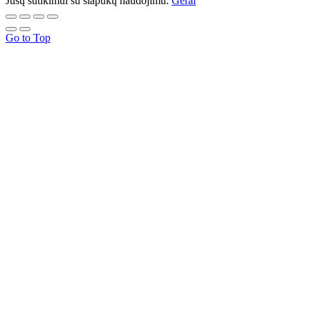
Jūsų sutikimui su slapukų naudojimu.
Gerai
Go to Top