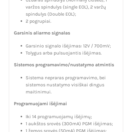
varžos spindulys (single EOL), 2 varžų
spindulys (Double EOL);
2 pogrupiai.
Garsinis aliarmo signalas
Garsinio signalo išėjimas: 12V / 700mV;
Tolygus arba pulsuojantis išėjimas.
Sistemos programavimo/nustatymo atmintis
Sistema nepraras programavimo, bei
sistemos nustatymo visiškai dingus
maitinimui.
Programuojami išėjimai
Iki 14 programuojamų išėjimų;
1 aukštos srovės (300mA) PGM išėjimas;
1 žemos srovės (50mA) PGM išėjimas;