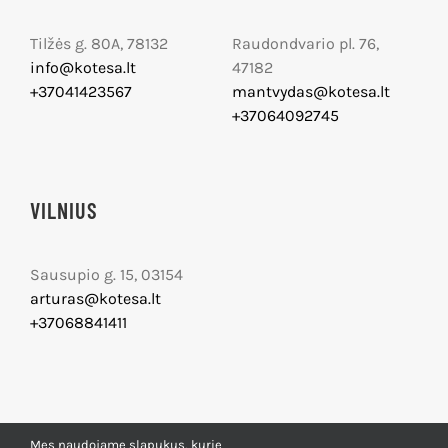
Tilžės g. 80A, 78132
Raudondvario pl. 76,
info@kotesa.lt
47182
+37041423567
mantvydas@kotesa.lt
+37064092745
VILNIUS
Sausupio g. 15, 03154
arturas@kotesa.lt
+37068841411
Mes naudojame slapukus, kurie