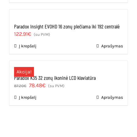
Paradox Insight EVOHD 16 zonų plečiama iki 192 centralė
122.91
€
(su PVM)
Į krepšelį
Aprašymas
Akcija!
Paradox K35 32 zonų ikoninė LCD klaviatūra
Original
Current
78.48
€
87.20
€
(su PVM)
price
price
Į krepšelį
Aprašymas
was:
is:
87.20€.
78.48€.