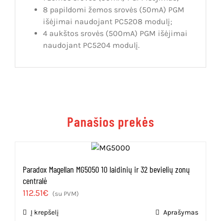
8 papildomi žemos srovės (50mA) PGM
išėjimai naudojant PC5208 modulį;
4 aukštos srovės (500mA) PGM išėjimai
naudojant PC5204 modulį.
Panašios prekės
Paradox Magellan MG5050 10 laidinių ir 32 bevielių zonų
centralė
112.51
€
(su PVM)
Į krepšelį
Aprašymas