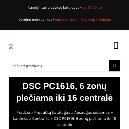
Skip
Atnaujintas produktų katalogas –
peržiūrėkite
to
content
Domina montavimas?
Susisiekite su mūsų vadybininkais
Toggl
Navig
Search
for:
Pradžia
DSC PC1616, 6 zonų
Produktų katalogas
plečiama iki 16 centralė
Apsaugos sistemos
Apie mus
Pradžia
»
Produktų katalogas
»
Apsaugos sistemos
»
Priešgaisrinės sistemos
Paslaugos
Laidinės
»
Centralės
»
DSC PC1616, 6 zonų plečiama iki 16
centralė