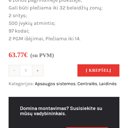
Gali būti plečiama iki 32 belaidžių zonų;
Išpardavimas
2 sritys;
500 įvykių atmintis;
97 kodai;
2 PGM išėjimai, Plečiama iki 14.
63.77
€
(su PVM)
Į KREPŠELĮ
produkto
kiekis:
Kategorijos:
Apsaugos sistemos
,
Centralės
,
Laidinės
DSC
PC1616,
6
Domina montavimas? Susisiekite su
zonų
mūsų vadybininkais.
plečiama
iki