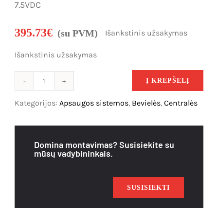
7.5VDC
395.73
€
(su PVM)
Išankstinis užsakymas
Išankstinis užsakymas
Į KREPŠELĮ
produkto
kiekis:
Kategorijos:
Apsaugos sistemos
,
Bevielės
,
Centralės
Paradox
Magellan
MG6250
Domina montavimas? Susisiekite su
bevielis
mūsų vadybininkais.
pultas
-
centralė
SUSISIEKTI