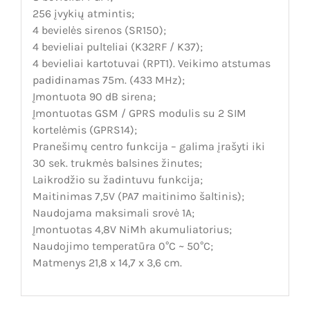
256 įvykių atmintis;
4 bevielės sirenos (SR150);
4 bevieliai pulteliai (K32RF / K37);
4 bevieliai kartotuvai (RPT1). Veikimo atstumas
padidinamas 75m. (433 MHz);
Įmontuota 90 dB sirena;
Įmontuotas GSM / GPRS modulis su 2 SIM
kortelėmis (GPRS14);
Pranešimų centro funkcija – galima įrašyti iki
30 sek. trukmės balsines žinutes;
Laikrodžio su žadintuvu funkcija;
Maitinimas 7,5V (PA7 maitinimo šaltinis);
Naudojama maksimali srovė 1A;
Įmontuotas 4,8V NiMh akumuliatorius;
Naudojimo temperatūra 0°C ~ 50°C;
Matmenys 21,8 x 14,7 x 3,6 cm.