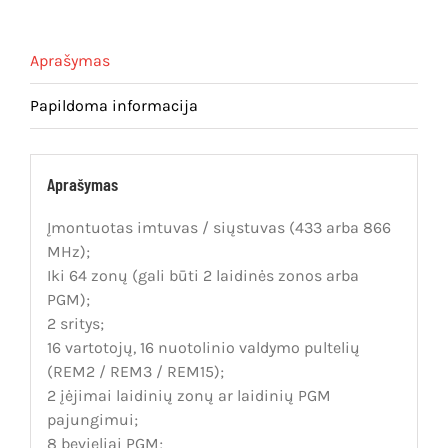
Aprašymas
Papildoma informacija
Aprašymas
Įmontuotas imtuvas / siųstuvas (433 arba 866
MHz);
Iki 64 zonų (gali būti 2 laidinės zonos arba
PGM);
2 sritys;
16 vartotojų, 16 nuotolinio valdymo pultelių
(REM2 / REM3 / REM15);
2 įėjimai laidinių zonų ar laidinių PGM
pajungimui;
8 bevieliai PGM;