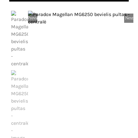
Dujų nuotėkio, smalkių detekcija
Karjera
Previous
Next
IP vaizdo stebėjimo sistemos
Kontaktai
Analoginės, AHD vaizdo stebėjimo sistemos
Krepšelis
Vartų automatika
Paskyra
Vartotojo
Įeigos kontrolė
vardas:
Slaptažodis:
Telefonspynės
Tinklų įranga
Prisiminti
Maitinimo šaltiniai
mane
Kabeliai
Registruotis