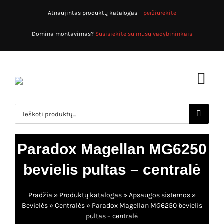
Skip
Atnaujintas produktų katalogas –
peržiūrėkite
to
content
Domina montavimas?
Susisiekite su mūsų vadybininkais
Toggl
Navig
Search
for:
Pradžia
Paradox Magellan MG6250
Produktų katalogas
bevielis pultas – centralė
Apsaugos sistemos
Apie mus
Pradžia
»
Produktų katalogas
»
Apsaugos sistemos
»
Priešgaisrinės sistemos
Paslaugos
Bevielės
»
Centralės
»
Paradox Magellan MG6250 bevielis
pultas – centralė