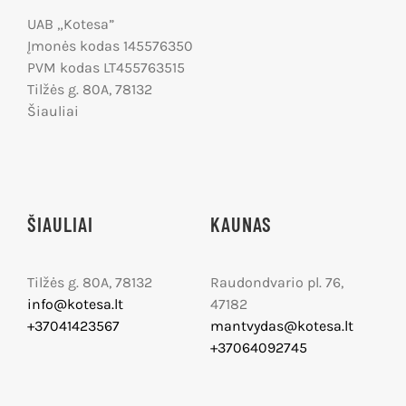
UAB „Kotesa”
Įmonės kodas 145576350
PVM kodas LT455763515
Tilžės g. 80A, 78132
Šiauliai
ŠIAULIAI
KAUNAS
Tilžės g. 80A, 78132
Raudondvario pl. 76,
info@kotesa.lt
47182
+37041423567
mantvydas@kotesa.lt
+37064092745