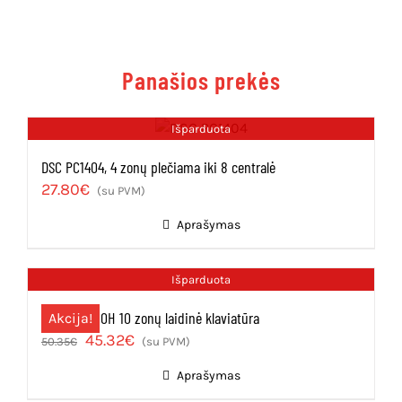
Panašios prekės
Išparduota
DSC PC1404, 4 zonų plečiama iki 8 centralė
27.80
€
(su PVM)
Aprašymas
Išparduota
Paradox K10H 10 zonų laidinė klaviatūra
Akcija!
Original
Current
45.32
€
50.35
€
(su PVM)
price
price
Aprašymas
was:
is: