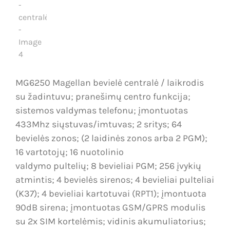
MG6250 Magellan bevielė centralė / laikrodis
su žadintuvu; pranešimų centro funkcija;
sistemos valdymas telefonu; įmontuotas
433Mhz siųstuvas/imtuvas; 2 sritys; 64
bevielės zonos; (2 laidinės zonos arba 2 PGM);
16 vartotojų; 16 nuotolinio
valdymo pultelių; 8 bevieliai PGM; 256 įvykių
atmintis; 4 bevielės sirenos; 4 bevieliai pulteliai
(K37); 4 bevieliai kartotuvai (RPT1); įmontuota
90dB sirena; įmontuotas GSM/GPRS modulis
su 2x SIM kortelėmis; vidinis akumuliatorius;