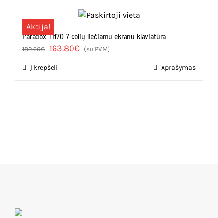
50.35€.
45.32€.
Akcija!
Paradox TM70 7 colių liečiamu ekranu klaviatūra
Original
Current
163.80
€
182.00
€
(su PVM)
price
price
Į krepšelį
Aprašymas
was:
is:
182.00€.
163.80€.