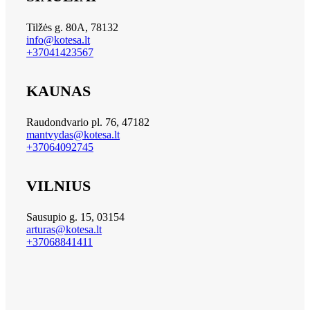
Tilžės g. 80A, 78132
info@kotesa.lt
+37041423567
KAUNAS
Raudondvario pl. 76, 47182
mantvydas@kotesa.lt
+37064092745
VILNIUS
Sausupio g. 15, 03154
arturas@kotesa.lt
+37068841411