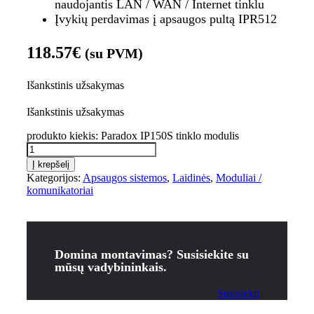
naudojantis LAN / WAN / Internet tinklu
Įvykių perdavimas į apsaugos pultą IPR512
118.57
€
(su PVM)
Išankstinis užsakymas
Išankstinis užsakymas
produkto kiekis: Paradox IP150S tinklo modulis
Į krepšelį
Kategorijos:
Apsaugos sistemos
,
Laidinės
,
Moduliai /
komunikatoriai
Domina montavimas? Susisiekite su
mūsų vadybininkais.
Susisiekti