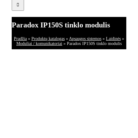
Paradox IP150S tinklo modulis
Pradžia
»
Produktų katalogas
»
Apsaugos sistemos
»
Laidinės
»
Moduliai / komunikatoriai
»
Paradox IP150S tinklo modulis