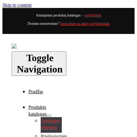
Skip to content
Atnaujintas produktų katalogas –
peržiūrėkite
Domina montavimas?
Susisiekite su mūsų vadybininkais
Toggle
Navigation
Pradžia
Produktų
katalogas
Apsaugos
sistemos
Priešgaisrinės