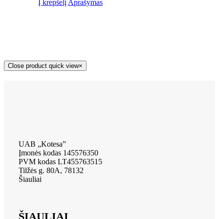
Į krepšelį
Aprašymas
Close product quick view
×
UAB „Kotesa”
Įmonės kodas 145576350
PVM kodas LT455763515
Tilžės g. 80A, 78132
Šiauliai
ŠIAULIAI