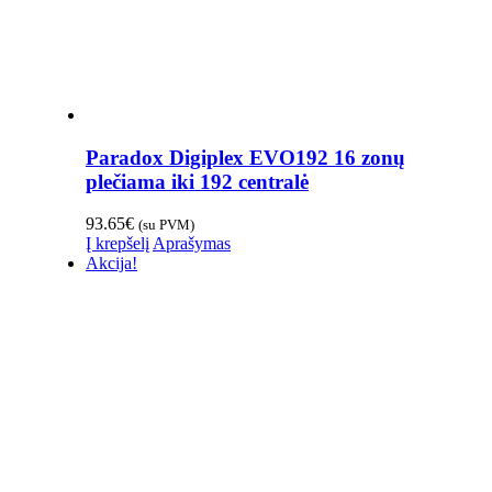
Paradox Digiplex EVO192 16 zonų
plečiama iki 192 centralė
93.65
€
(su PVM)
Į krepšelį
Aprašymas
Akcija!