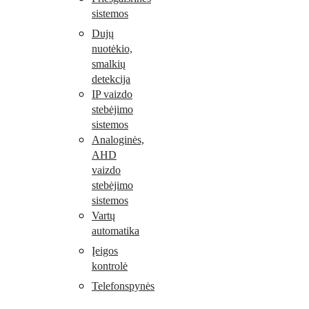
sistemos
Dujų
nuotėkio,
smalkių
detekcija
IP vaizdo
stebėjimo
sistemos
Analoginės,
AHD
vaizdo
stebėjimo
sistemos
Vartų
automatika
Įeigos
kontrolė
Telefonspynės