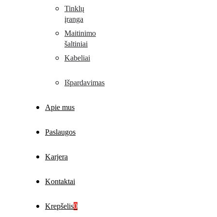
Tinklų
įranga
Maitinimo
šaltiniai
Kabeliai
Išpardavimas
Apie mus
Paslaugos
Karjera
Kontaktai
Krepšelis
0