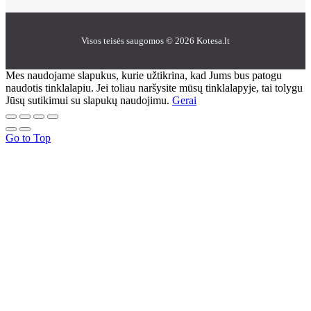
Visos teisės saugomos © 2026 Kotesa.lt
Mes naudojame slapukus, kurie užtikrina, kad Jums bus patogu
naudotis tinklalapiu. Jei toliau naršysite mūsų tinklalapyje, tai tolygu
Jūsų sutikimui su slapukų naudojimu.
Gerai
Go to Top