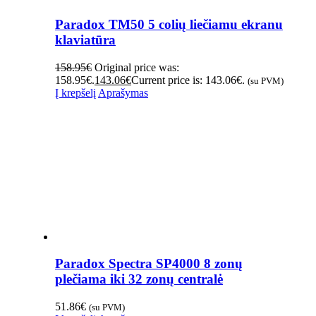
Paradox TM50 5 colių liečiamu ekranu
klaviatūra
158.95
€
Original price was:
158.95€.
143.06
€
Current price is: 143.06€.
(su PVM)
Į krepšelį
Aprašymas
Paradox Spectra SP4000 8 zonų
plečiama iki 32 zonų centralė
51.86
€
(su PVM)