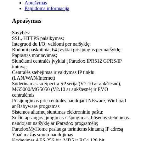
Aprašymas
Papildoma informacija
Aprašymas
Savybės:
SSL, HTTPS palaikymas;
Integruoti du I/O, valdomi per naršyklę;
Rodomi paskutiniai 64 įvykiai prisijungus per naršyklę;
Paprastas montavimas;
Siunčiami centralės įvykiai į Paradox IPR512 GPRS/IP
imtuvą;
Centralės stebėjimas ir valdymas IP tinklu
(LAN/WAN/Internet)
Suderinamas su Spectra SP serija (V2.10 ar aukštesnė),
MG5000/MG5050 (V2.10 ar aukštesnė) ir EVO
centralėmis
Prisijungimas prie centralės naudojant NEware, WinLoad
ar Babyware programas
Sistemos aliarmų siuntimas elektroniniu paštu;
Sričių apsaugos įjungimas / išjungimas, būsenos stebėjimas
naudojant naršyklę ar iParadox programėlę;
ParadoxMyHome paslauga turintiems kintamą IP adresą
Ypač mažas srauto naudojimas
Kodavimas AES 256-bit, MD5 ir RC4 128-bit