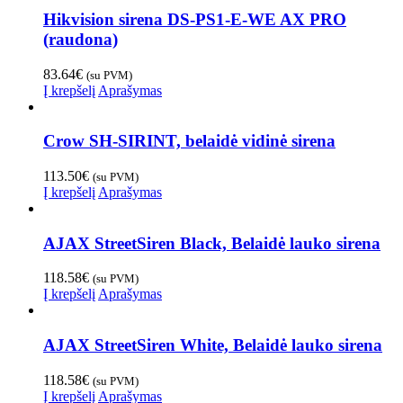
Hikvision sirena DS-PS1-E-WE AX PRO
(raudona)
83.64
€
(su PVM)
Į krepšelį
Aprašymas
Crow SH-SIRINT, belaidė vidinė sirena
113.50
€
(su PVM)
Į krepšelį
Aprašymas
AJAX StreetSiren Black, Belaidė lauko sirena
118.58
€
(su PVM)
Į krepšelį
Aprašymas
AJAX StreetSiren White, Belaidė lauko sirena
118.58
€
(su PVM)
Į krepšelį
Aprašymas