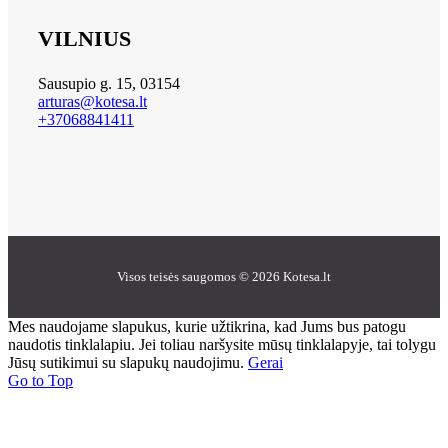
VILNIUS
Sausupio g. 15, 03154
arturas@kotesa.lt
+37068841411
Visos teisės saugomos © 2026 Kotesa.lt
Mes naudojame slapukus, kurie užtikrina, kad Jums bus patogu
naudotis tinklalapiu. Jei toliau naršysite mūsų tinklalapyje, tai tolygu
Jūsų sutikimui su slapukų naudojimu.
Gerai
Go to Top