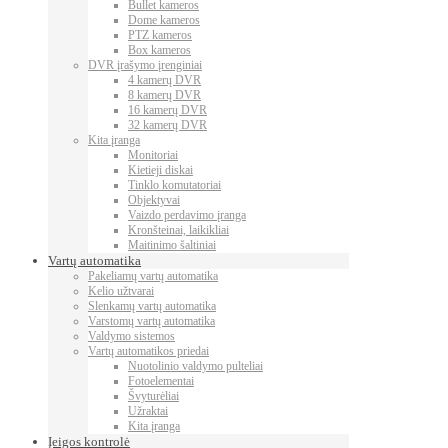
Bullet kameros
Dome kameros
PTZ kameros
Box kameros
DVR įrašymo įrenginiai
4 kamerų DVR
8 kamerų DVR
16 kamerų DVR
32 kamerų DVR
Kita įranga
Monitoriai
Kietieji diskai
Tinklo komutatoriai
Objektyvai
Vaizdo perdavimo įranga
Kronšteinai, laikikliai
Maitinimo šaltiniai
Vartų automatika
Pakeliamų vartų automatika
Kelio užtvarai
Slenkamų vartų automatika
Varstomų vartų automatika
Valdymo sistemos
Vartų automatikos priedai
Nuotolinio valdymo pulteliai
Fotoelementai
Švyturėliai
Užraktai
Kita įranga
Įeigos kontrolė