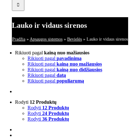
Lauko ir vidaus sirenos
Pradžia
»
Apsaugos sistemos
»
Bevielės
»
Lauko ir vidaus sirenos
Rikiuoti pagal
kainą nuo mažiausios
Rikiuoti pagal
pavadinimą
Rikiuoti pagal
kainą nuo mažiausios
Rikiuoti pagal
kainą nuo didžiausios
Rikiuoti pagal
datą
Rikiuoti pagal
populiarumą
Rodyti
12 Produktų
Rodyti
12 Produktų
Rodyti
24 Produktų
Rodyti
36 Produktų