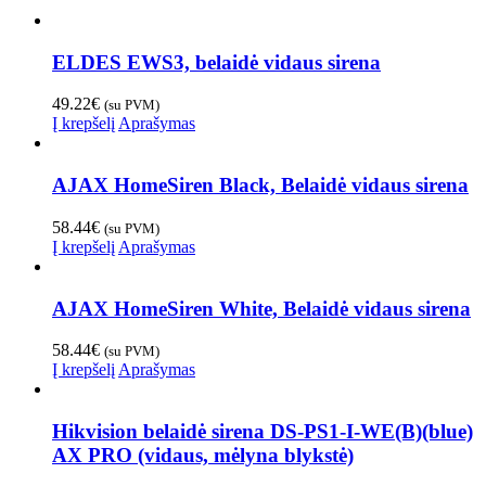
ELDES EWS3, belaidė vidaus sirena
49.22
€
(su PVM)
Į krepšelį
Aprašymas
AJAX HomeSiren Black, Belaidė vidaus sirena
58.44
€
(su PVM)
Į krepšelį
Aprašymas
AJAX HomeSiren White, Belaidė vidaus sirena
58.44
€
(su PVM)
Į krepšelį
Aprašymas
Hikvision belaidė sirena DS-PS1-I-WE(B)(blue)
AX PRO (vidaus, mėlyna blykstė)