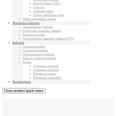
Rozečių blokai (PDU)
Lentynos
Aušinimo įranga
Priedai, papildoma įranga
Tinklų komutacinės spintos
Maitinimo šaltiniai
Akumuliatoriai, baterijos
Universalus maitinimo šaltiniai
Kištukai ir priedai
Nepertraukiamo maitinimo šaltiniai (UPS)
Kabeliai
Gaisriniai kabeliai
Apsauginiai kabeliai
Telekomunikacijų kabeliai
Elektros maitinimo kabeliai
Priedai
Tvirtinimo elementai
Sujungimo elementai
Plastikiniai kanalai
Plastikiniai vambzdžiai
Išpardavimas
Close product quick view
×