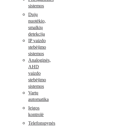
sistemos
Dujų
nuotėkio,
smalkių
detekcija
IP vaizdo
stebėjimo
sistemos
Analoginės,
AHD
vaizdo
stebėjimo
sistemos
Vartų
automatika
Įeigos
kontrolė
Telefonspynės