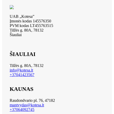
UAB „Kotesa”
Įmonės kodas 145576350
PVM kodas LT455763515
Tilžės g. 80A, 78132
Šiauliai
ŠIAULIAI
Tilžės g. 80A, 78132
info@kotesa.lt
+37041423567
KAUNAS
Raudondvario pl. 76, 47182
mantvydas@kotesa.lt
+37064092745