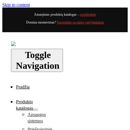
Skip to content
Atnaujintas produktų katalogas –
peržiūrėkite
Domina montavimas?
Susisiekite su mūsų vadybininkais
Toggle
Navigation
Pradžia
Produktų
katalogas
Apsaugos
sistemos
Priešgaisrinės