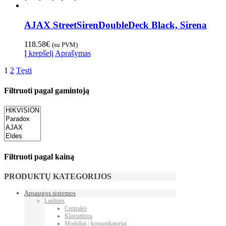
AJAX StreetSirenDoubleDeck Black, Sirena
118.58
€
(su PVM)
Į krepšelį
Aprašymas
1
2
Tęsti
Filtruoti pagal gamintoją
Filtruoti pagal kainą
PRODUKTŲ KATEGORIJOS
Apsaugos sistemos
Laidinės
Centralės
Klaviatūros
Moduliai / komunikatoriai