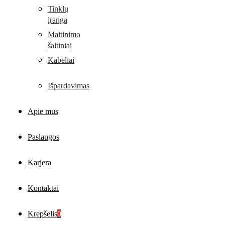
Tinklų
įranga
Maitinimo
šaltiniai
Kabeliai
Išpardavimas
Apie mus
Paslaugos
Karjera
Kontaktai
Krepšelis
0