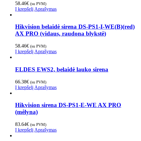
58.46
€
(su PVM)
Į krepšelį
Aprašymas
Hikvision belaidė sirena DS-PS1-I-WE(B)(red)
AX PRO (vidaus, raudona blykstė)
58.46
€
(su PVM)
Į krepšelį
Aprašymas
ELDES EWS2, belaidė lauko sirena
66.38
€
(su PVM)
Į krepšelį
Aprašymas
Hikvision sirena DS-PS1-E-WE AX PRO
(mėlyna)
83.64
€
(su PVM)
Į krepšelį
Aprašymas