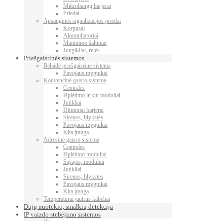
Mikrobangų barjerai
Priedai
Apsauginės signalizacijos priedai
Korpusai
Akumuliatoriai
Maitinimo šaltiniai
Jungikliai, relės
Priešgaisrinės sistemos
Belaidė priešgaisrinė sistema
Pavojaus mygtukai
Konvencinė gaisro sistema
Centralės
Išplėtimo ir kiti moduliai
Jutikliai
Dūminiai barjerai
Sirenos, blykstės
Pavojaus mygtukai
Kita įranga
Adresinė gaisro sistema
Centralės
Išplėtimo moduliai
Sąsajos, moduliai
Jutikliai
Sirenos, blykstės
Pavojaus mygtukai
Kita įranga
Temperatūrai jautrūs kabeliai
Dujų nuotėkio, smalkių detekcija
IP vaizdo stebėjimo sistemos