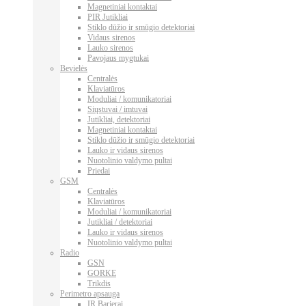
Magnetiniai kontaktai
PIR Jutikliai
Stiklo dūžio ir smūgio detektoriai
Vidaus sirenos
Lauko sirenos
Pavojaus mygtukai
Bevielės
Centralės
Klaviatūros
Moduliai / komunikatoriai
Siųstuvai / imtuvai
Jutikliai, detektoriai
Magnetiniai kontaktai
Stiklo dūžio ir smūgio detektoriai
Lauko ir vidaus sirenos
Nuotolinio valdymo pultai
Priedai
GSM
Centralės
Klaviatūros
Moduliai / komunikatoriai
Jutikliai / detektoriai
Lauko ir vidaus sirenos
Nuotolinio valdymo pultai
Radio
GSN
GORKE
Trikdis
Perimetro apsauga
IR Barjerai