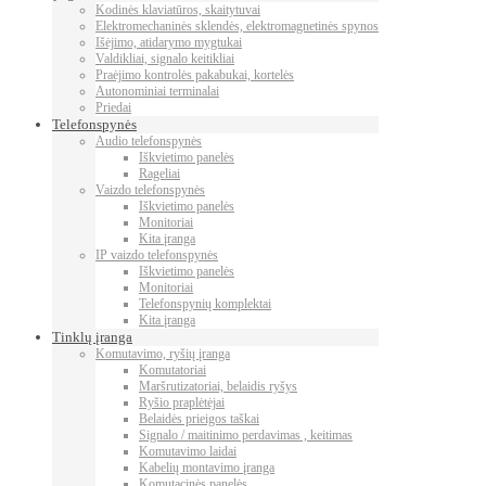
Kodinės klaviatūros, skaitytuvai
Elektromechaninės sklendės, elektromagnetinės spynos
Išėjimo, atidarymo mygtukai
Valdikliai, signalo keitikliai
Praėjimo kontrolės pakabukai, kortelės
Autonominiai terminalai
Priedai
Telefonspynės
Audio telefonspynės
Iškvietimo panelės
Rageliai
Vaizdo telefonspynės
Iškvietimo panelės
Monitoriai
Kita įranga
IP vaizdo telefonspynės
Iškvietimo panelės
Monitoriai
Telefonspynių komplektai
Kita įranga
Tinklų įranga
Komutavimo, ryšių įranga
Komutatoriai
Maršrutizatoriai, belaidis ryšys
Ryšio praplėtėjai
Belaidės prieigos taškai
Signalo / maitinimo perdavimas , keitimas
Komutavimo laidai
Kabelių montavimo įranga
Komutacinės panelės