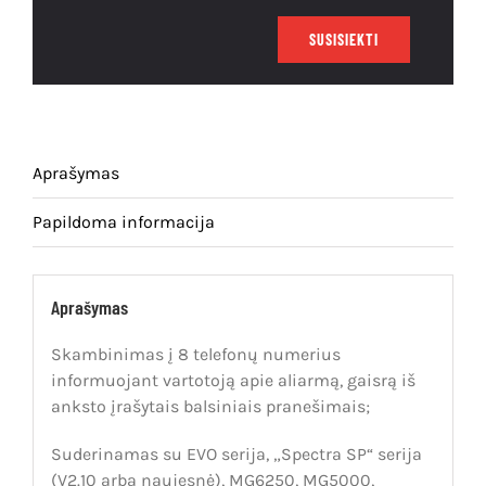
Išpardavimas
SUSISIEKTI
Aprašymas
Papildoma informacija
Aprašymas
Skambinimas į 8 telefonų numerius
informuojant vartotoją apie aliarmą, gaisrą iš
anksto įrašytais balsiniais pranešimais;
Suderinamas
su
EVO serija, „Spectra SP“ serija
(V2.10 arba naujesnė), MG6250, MG5000,