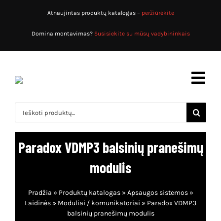
Skip
Atnaujintas produktų katalogas –
peržiūrėkite
to
content
Domina montavimas?
Susisiekite su mūsų vadybininkais
Toggl
Navig
Search
for:
Pradžia
Paradox VDMP3 balsinių pranešimų
Produktų katalogas
modulis
Apsaugos sistemos
Apie mus
Pradžia
»
Produktų katalogas
»
Apsaugos sistemos
»
Priešgaisrinės sistemos
Paslaugos
Laidinės
»
Moduliai / komunikatoriai
»
Paradox VDMP3
balsinių pranešimų modulis