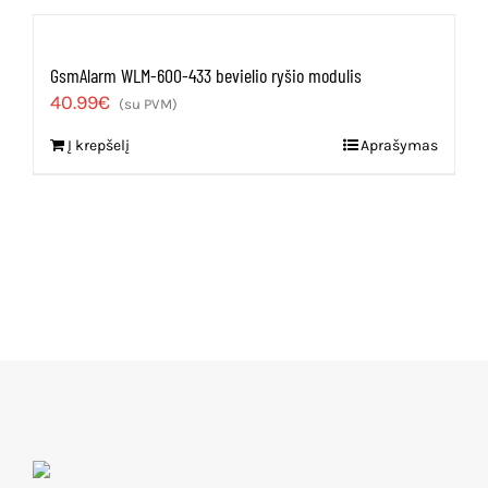
GsmAlarm WLM-600-433 bevielio ryšio modulis
40.99
€
(su PVM)
Į krepšelį
Aprašymas