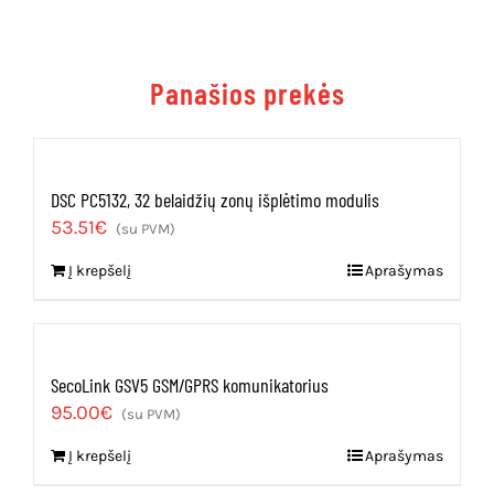
Panašios prekės
DSC PC5132, 32 belaidžių zonų išplėtimo modulis
53.51
€
(su PVM)
Į krepšelį
Aprašymas
SecoLink GSV5 GSM/GPRS komunikatorius
95.00
€
(su PVM)
Į krepšelį
Aprašymas