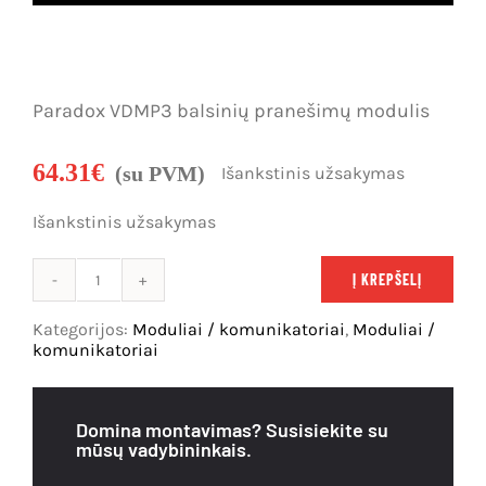
Dujų nuotėkio, smalkių detekcija
Karjera
IP vaizdo stebėjimo sistemos
Kontaktai
Paradox VDMP3 balsinių pranešimų modulis
Analoginės, AHD vaizdo stebėjimo sistemos
Krepšelis
64.31
€
(su PVM)
Išankstinis užsakymas
Vartų automatika
Paskyra
Išankstinis užsakymas
Vartotojo
Įeigos kontrolė
vardas:
Slaptažodis:
Į KREPŠELĮ
produkto
Telefonspynės
kiekis:
Kategorijos:
Moduliai / komunikatoriai
,
Moduliai /
Paradox
Tinklų įranga
komunikatoriai
VDMP3
Prisiminti
balsinių
Maitinimo šaltiniai
mane
pranešimų
Domina montavimas? Susisiekite su
modulis
mūsų vadybininkais.
Kabeliai
Registruotis