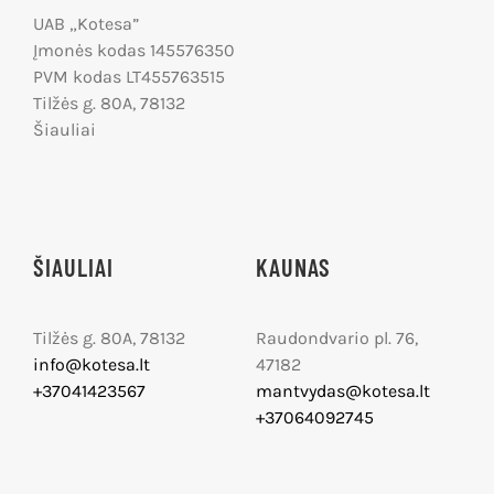
UAB „Kotesa”
Įmonės kodas 145576350
PVM kodas LT455763515
Tilžės g. 80A, 78132
Šiauliai
ŠIAULIAI
KAUNAS
Tilžės g. 80A, 78132
Raudondvario pl. 76,
info@kotesa.lt
47182
+37041423567
mantvydas@kotesa.lt
+37064092745