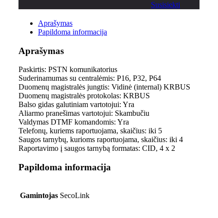
Susisiekti
Aprašymas
Papildoma informacija
Aprašymas
Paskirtis: PSTN komunikatorius
Suderinamumas su centralėmis: P16, P32, P64
Duomenų magistralės jungtis: Vidinė (internal) KRBUS
Duomenų magistralės protokolas: KRBUS
Balso gidas galutiniam vartotojui: Yra
Aliarmo pranešimas vartotojui: Skambučiu
Valdymas DTMF komandomis: Yra
Telefonų, kuriems raportuojama, skaičius: iki 5
Saugos tarnybų, kurioms raportuojama, skaičius: iki 4
Raportavimo į saugos tarnybą formatas: CID, 4 x 2
Papildoma informacija
Gamintojas
SecoLink