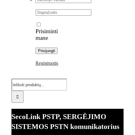
vardas:
Slaptažodis:
Prisiminti
mane
Registruotis
Search
for:
SecoLink PSTP, SERGĖJIMO
SISTEMOS PSTN komunikatorius