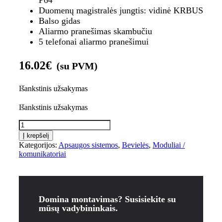
P64
Duomenų magistralės jungtis: vidinė KRBUS
Balso gidas
Aliarmo pranešimas skambučiu
5 telefonai aliarmo pranešimui
16.02
€
(su PVM)
Išankstinis užsakymas
Išankstinis užsakymas
produkto
kiekis:
Į krepšelį
SecoLink
Kategorijos:
Apsaugos sistemos
,
Bevielės
,
Moduliai /
PSTP,
komunikatoriai
SERGĖJIMO
SISTEMOS
PSTN
komunikatorius
Domina montavimas? Susisiekite su
mūsų vadybininkais.