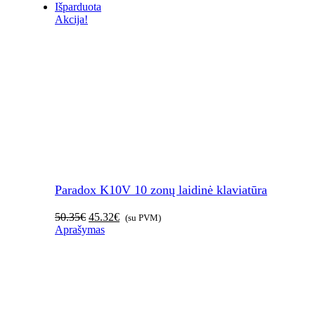
Išparduota
Akcija!
Paradox K10V 10 zonų laidinė klaviatūra
Original
Current
50.35
€
45.32
€
(su PVM)
price
price
Aprašymas
was:
is:
50.35€.
45.32€.