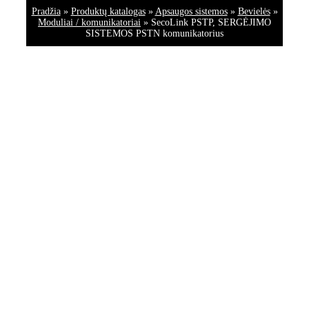
Pradžia
»
Produktų katalogas
»
Apsaugos sistemos
»
Bevielės
»
Moduliai / komunikatoriai
»
SecoLink PSTP, SERGĖJIMO
SISTEMOS PSTN komunikatorius