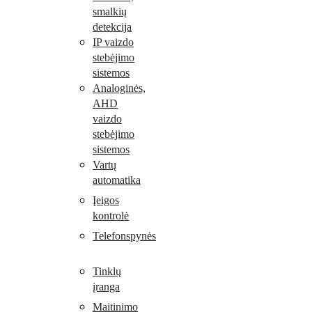
smalkių
detekcija
IP vaizdo
stebėjimo
sistemos
Analoginės,
AHD
vaizdo
stebėjimo
sistemos
Vartų
automatika
Įeigos
kontrolė
Telefonspynės
Tinklų
įranga
Maitinimo