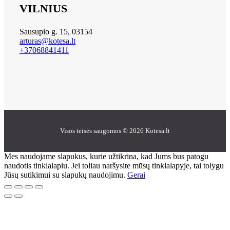
VILNIUS
Sausupio g. 15, 03154
arturas@kotesa.lt
+37068841411
Visos teisės saugomos © 2026 Kotesa.lt
Mes naudojame slapukus, kurie užtikrina, kad Jums bus patogu
naudotis tinklalapiu. Jei toliau naršysite mūsų tinklalapyje, tai tolygu
Jūsų sutikimui su slapukų naudojimu.
Gerai
Go
to
Top