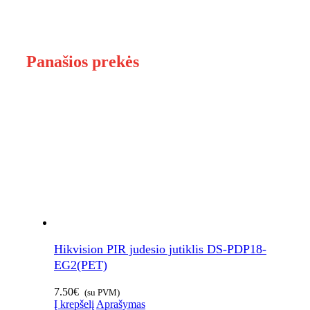
Panašios prekės
Hikvision PIR judesio jutiklis DS-PDP18-
EG2(PET)
7.50
€
(su PVM)
Į krepšelį
Aprašymas