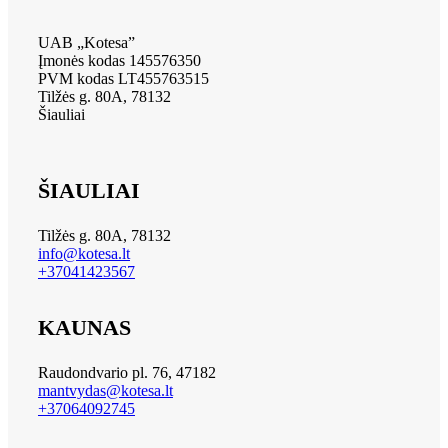
UAB „Kotesa”
Įmonės kodas 145576350
PVM kodas LT455763515
Tilžės g. 80A, 78132
Šiauliai
ŠIAULIAI
Tilžės g. 80A, 78132
info@kotesa.lt
+37041423567
KAUNAS
Raudondvario pl. 76, 47182
mantvydas@kotesa.lt
+37064092745