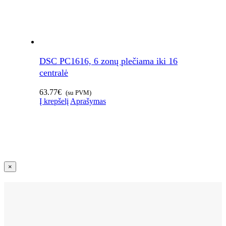
DSC PC1616, 6 zonų plečiama iki 16
centralė
63.77
€
(su PVM)
Į krepšelį
Aprašymas
Close
×
product
quick
view