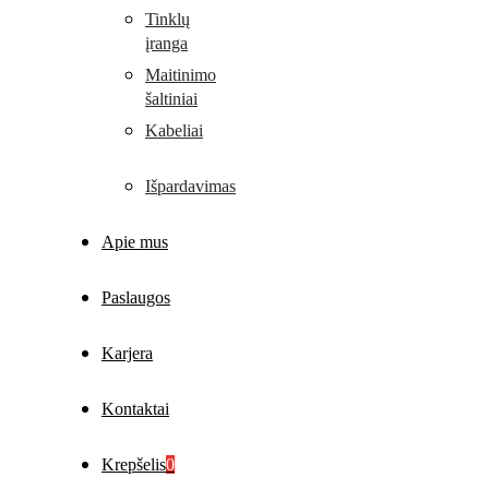
Tinklų
įranga
Maitinimo
šaltiniai
Kabeliai
Išpardavimas
Apie mus
Paslaugos
Karjera
Kontaktai
Krepšelis
0