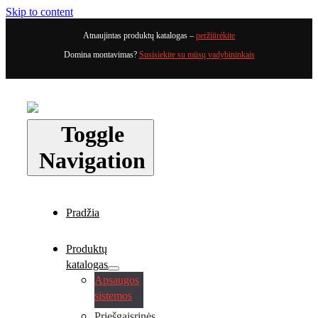
Skip to content
Atnaujintas produktų katalogas –
peržiūrėkite
Domina montavimas?
Susisiekite su mūsų vadybininkais
Toggle
Navigation
Pradžia
Produktų
katalogas
Apsaugos
sistemos
Priešgaisrinės