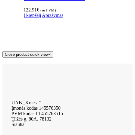
122.91
€
(su PVM)
Į krepšelį
Aprašymas
Close product quick view
×
UAB „Kotesa”
Įmonės kodas 145576350
PVM kodas LT455763515
Tilžės g. 80A, 78132
Šiauliai