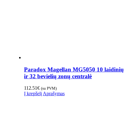
Paradox Magellan MG5050 10 laidinių
ir 32 bevielių zonų centralė
112.51
€
(su PVM)
Į krepšelį
Aprašymas