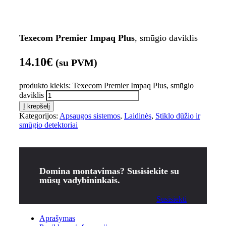
Texecom Premier Impaq Plus
, smūgio daviklis
14.10
€
(su PVM)
produkto kiekis: Texecom Premier Impaq Plus, smūgio
daviklis
Į krepšelį
Kategorijos:
Apsaugos sistemos
,
Laidinės
,
Stiklo dūžio ir
smūgio detektoriai
Domina montavimas? Susisiekite su
mūsų vadybininkais.
Susisiekti
Aprašymas