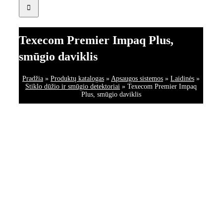
Texecom Premier Impaq Plus,
smūgio daviklis
Pradžia
»
Produktų katalogas
»
Apsaugos sistemos
»
Laidinės
»
Stiklo dūžio ir smūgio detektoriai
»
Texecom Premier Impaq
Plus, smūgio daviklis