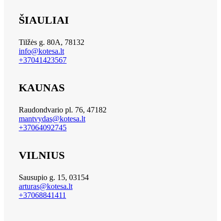
ŠIAULIAI
Tilžės g. 80A, 78132
info@kotesa.lt
+37041423567
KAUNAS
Raudondvario pl. 76, 47182
mantvydas@kotesa.lt
+37064092745
VILNIUS
Sausupio g. 15, 03154
arturas@kotesa.lt
+37068841411