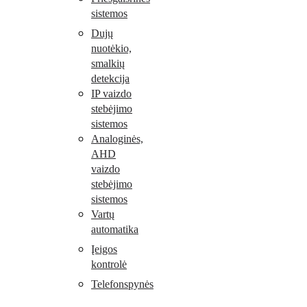
sistemos
Dujų
nuotėkio,
smalkių
detekcija
IP vaizdo
stebėjimo
sistemos
Analoginės,
AHD
vaizdo
stebėjimo
sistemos
Vartų
automatika
Įeigos
kontrolė
Telefonspynės