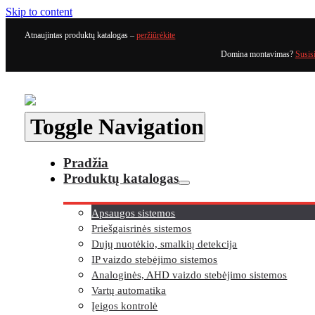
Skip to content
Atnaujintas produktų katalogas –
peržiūrėkite
Domina montavimas?
Susis
Toggle Navigation
Pradžia
Produktų katalogas
Apsaugos sistemos
Priešgaisrinės sistemos
Dujų nuotėkio, smalkių detekcija
IP vaizdo stebėjimo sistemos
Analoginės, AHD vaizdo stebėjimo sistemos
Vartų automatika
Įeigos kontrolė