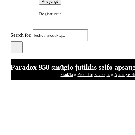
Registruotis
Search for:
Paradox 950 smūgio jutiklis seifo apsau
Pradžia
»
Produktų katalogas
»
Apsaugos si