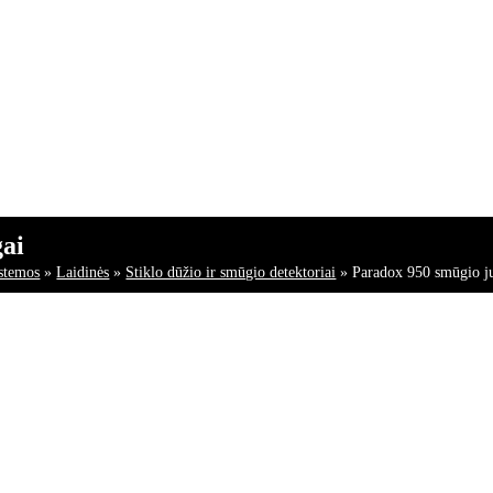
gai
stemos
»
Laidinės
»
Stiklo dūžio ir smūgio detektoriai
»
Paradox 950 smūgio jut