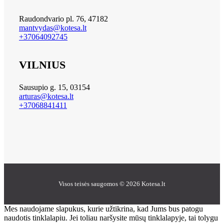
Raudondvario pl. 76, 47182
mantvydas@kotesa.lt
+37064092745
VILNIUS
Sausupio g. 15, 03154
arturas@kotesa.lt
+37068841411
Visos teisės saugomos © 2026 Kotesa.lt
Mes naudojame slapukus, kurie užtikrina, kad Jums bus patogu
naudotis tinklalapiu. Jei toliau naršysite mūsų tinklalapyje, tai tolygu