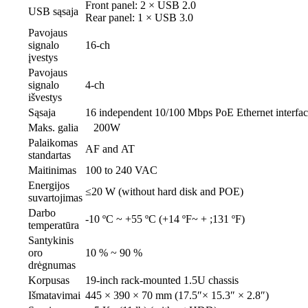
Front panel: 2 × USB 2.0
USB sąsaja
Rear panel: 1 × USB 3.0
Pavojaus
signalo
16-ch
įvestys
Pavojaus
signalo
4-ch
išvestys
Sąsaja
16 independent 10/100 Mbps PoE Ethernet interfac
Maks. galia
200W
Palaikomas
AF and AT
standartas
Maitinimas
100 to 240 VAC
Energijos
≤20 W (without hard disk and POE)
suvartojimas
Darbo
-10 ºC ~ +55 ºC (+14 ºF~ + ;131 ºF)
temperatūra
Santykinis
oro
10 % ~ 90 %
drėgnumas
Korpusas
19-inch rack-mounted 1.5U chassis
Išmatavimai
445 × 390 × 70 mm (17.5″× 15.3″ × 2.8″)