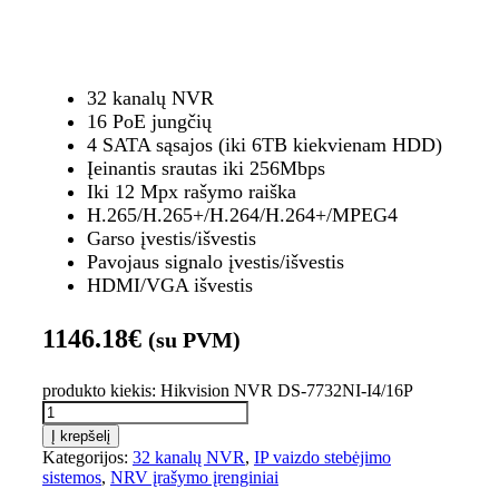
32 kanalų NVR
16 PoE jungčių
4 SATA sąsajos (iki 6TB kiekvienam HDD)
Įeinantis srautas iki 256Mbps
Iki 12 Mpx rašymo raiška
H.265/H.265+/H.264/H.264+/MPEG4
Garso įvestis/išvestis
Pavojaus signalo įvestis/išvestis
HDMI/VGA išvestis
1146.18
€
(su PVM)
produkto kiekis: Hikvision NVR DS-7732NI-I4/16P
Į krepšelį
Kategorijos:
32 kanalų NVR
,
IP vaizdo stebėjimo
sistemos
,
NRV įrašymo įrenginiai