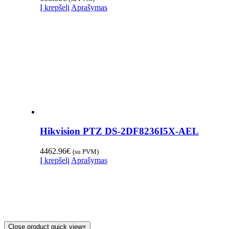
Į krepšelį
Aprašymas
Hikvision PTZ DS-2DF8236I5X-AEL
4462.96
€
(su PVM)
Į krepšelį
Aprašymas
Close product quick view
×