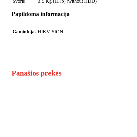
Svoris
≤ 5 Kg (11 lb) (without HDD)
Papildoma informacija
Gamintojas
HIKVISION
Panašios prekės