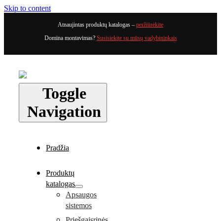
Skip to content
Atnaujintas produktų katalogas –
peržiūrėkite
Domina montavimas?
Susisiekite su mūsų vadybininkais
Toggle
Navigation
Pradžia
Produktų
katalogas
Apsaugos
sistemos
Priešgaisrinės