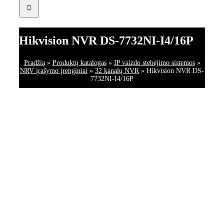
Hikvision NVR DS-7732NI-I4/16P
Pradžia
»
Produktų katalogas
»
IP vaizdo stebėjimo sistemos
»
NRV įrašymo įrenginiai
»
32 kanalų NVR
»
Hikvision NVR DS-
7732NI-I4/16P