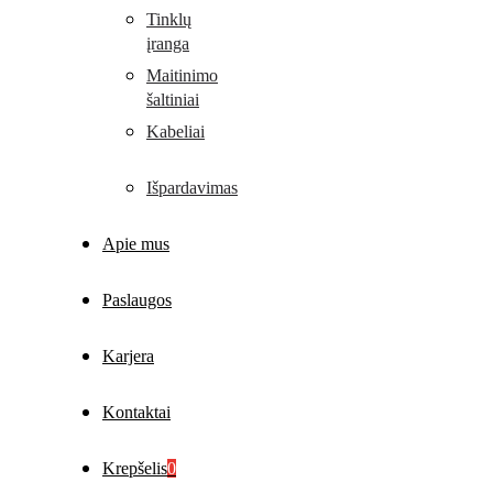
Tinklų
įranga
Maitinimo
šaltiniai
Kabeliai
Išpardavimas
Apie mus
Paslaugos
Karjera
Kontaktai
Krepšelis
0