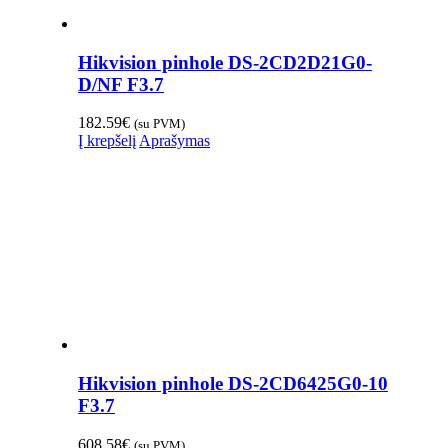
Hikvision pinhole DS-2CD2D21G0-
D/NF F3.7
182.59
€
(su PVM)
Į krepšelį
Aprašymas
Hikvision pinhole DS-2CD6425G0-10
F3.7
608.58
€
(su PVM)