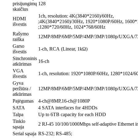
prisijungimų
128
skaičius
1ch, resolution: 4K(3840*2160)/60Hz,
HDMI
;4K(3840*2160)/30Hz, 1920*1080P/60Hz, 1600*
išvestis
;1280*720/60Hz, 1024*768/60Hz
Rašymo
12MP/8MP/6MP/5MP/4MP/3MP/1080p/UXGA/72
raiška
Garso
1-ch, RCA (Linear, 1kΩ)
išvestis
Sinchroninis
16-ch
atkūrimas
VGA
1-ch, resolution: 1920*1080P/60Hz, 1280*1024/
išvestis
Gyva
peržiūra /
12MP/8MP/6MP/5MP/4MP/3MP/1080p/UXGA/72
atkūrimas
Pajėgumas
4-ch@8MP,16-ch@1080P
SATA
4 SATA interfaces for 4HDDs
Talpa
Up to 6TB capacity for each HDD
Tinklo
2 RJ-45 10/100/1000Mbps self-adaptive Ethernet in
sąsaja
Serial sąsaja
RS-232; RS-485;