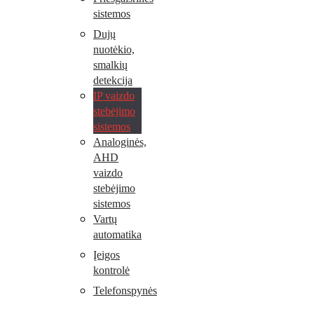
sistemos
Dujų
nuotėkio,
smalkių
detekcija
IP vaizdo
stebėjimo
sistemos
Analoginės,
AHD
vaizdo
stebėjimo
sistemos
Vartų
automatika
Įeigos
kontrolė
Telefonspynės