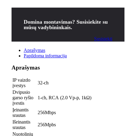
Domina montavimas? Susisiekite su
mūsų vadybininkais.
Susisiekti
Aprašymas
Papildoma informacija
Aprašymas
IP vaizdo
32-ch
įvestys
Dvipusio
garso ryšio
1-ch, RCA (2.0 Vp-p, 1kΩ)
įvestis
Įeinantis
256Mbps
srautas
Išeinantis
256Mpbs
srautas
Nuotolinių