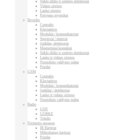
Stiklo dūžio ir smūgio detektoriai
Vidaus sirenos
Lauko sirenos
Pavojaus mygtukai
Bevielės
Centralės
Klaviatūros
Moduliai / komunikatoriai
Siųstuvai / imtuvai
Jutikliai, detektoriai
Magnetiniai kontaktai
Stiklo dūžio ir smūgio detektoriai
Lauko ir vidaus sirenos
Nuotolinio valdymo pultai
Priedai
GSM
Centralės
Klaviatūros
Moduliai / komunikatoriai
Jutikliai / detektoriai
Lauko ir vidaus sirenos
Nuotolinio valdymo pultai
Radio
GSN
GORKE
Trikdis
Perimetro apsauga
IR Barjerai
Mikrobangų barjerai
Priedai