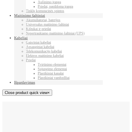
Aušinimo įranga
Priedai, papildoma įranga
Tinklų komutacinės spintos
Maitinimo šaltiniai
Akumuliatoriai, baterijos
Universalus maitinimo šaltiniai
Kištukai ir priedai
Nepertraukiamo maitinimo šaltiniai (UPS)
Kabeliai
Gaisriniai kabeliai
Apsauginiai kabeliai
Telekomunikacijų kabeliai
Elektros maitinimo kabeliai
Priedai
Tvirtinimo elementai
Sujungimo elementai
Plastikiniai kanalai
Plastikiniai vambzdžiai
Išpardavimas
Close product quick view
×