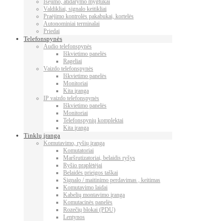
Išėjimo, atidarymo mygtukai
Valdikliai, signalo keitikliai
Praėjimo kontrolės pakabukai, kortelės
Autonominiai terminalai
Priedai
Telefonspynės
Audio telefonspynės
Iškvietimo panelės
Rageliai
Vaizdo telefonspynės
Iškvietimo panelės
Monitoriai
Kita įranga
IP vaizdo telefonspynės
Iškvietimo panelės
Monitoriai
Telefonspynių komplektai
Kita įranga
Tinklų įranga
Komutavimo, ryšių įranga
Komutatoriai
Maršrutizatoriai, belaidis ryšys
Ryšio praplėtėjai
Belaidės prieigos taškai
Signalo / maitinimo perdavimas , keitimas
Komutavimo laidai
Kabelių montavimo įranga
Komutacinės panelės
Rozečių blokai (PDU)
Lentynos