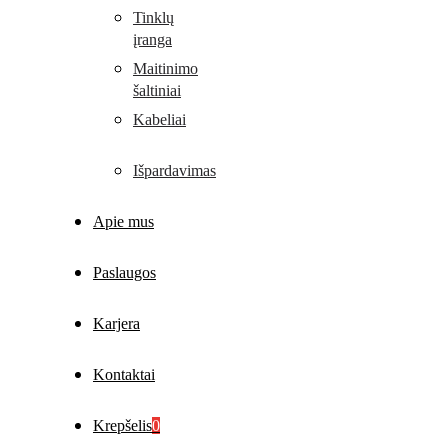
Tinklų
įranga
Maitinimo
šaltiniai
Kabeliai
Išpardavimas
Apie mus
Paslaugos
Karjera
Kontaktai
Krepšelis
0