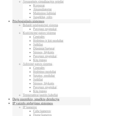
Apsauginės signalizacijos priedai
Korpusai
Akumuliatoriai
Maitinimo šaltiniai
Jungikliai, relės
Priešgaisrinės sistemos
Belaidė priešgaisrinė sistema
Pavojaus mygtukai
Konvencinė gaisro sistema
Centralės
Išplėtimo ir kiti moduliai
Jutikliai
Dūminiai barjerai
Sirenos, blykstės
Pavojaus mygtukai
Kita įranga
Adresinė gaisro sistema
Centralės
Išplėtimo moduliai
Sąsajos, moduliai
Jutikliai
Sirenos, blykstės
Pavojaus mygtukai
Kita įranga
Temperatūrai jautrūs kabeliai
Dujų nuotėkio, smalkių detekcija
IP vaizdo stebėjimo sistemos
IP kameros
Cube kameros
Dome kameros