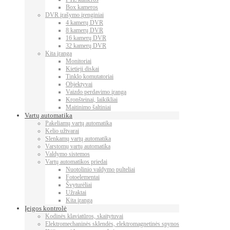
Box kameros
DVR įrašymo įrenginiai
4 kamerų DVR
8 kamerų DVR
16 kamerų DVR
32 kamerų DVR
Kita įranga
Monitoriai
Kietieji diskai
Tinklo komutatoriai
Objektyvai
Vaizdo perdavimo įranga
Kronšteinai, laikikliai
Maitinimo šaltiniai
Vartų automatika
Pakeliamų vartų automatika
Kelio užtvarai
Slenkamų vartų automatika
Varstomų vartų automatika
Valdymo sistemos
Vartų automatikos priedai
Nuotolinio valdymo pulteliai
Fotoelementai
Švyturėliai
Užraktai
Kita įranga
Įeigos kontrolė
Kodinės klaviatūros, skaitytuvai
Elektromechaninės sklendės, elektromagnetinės spynos