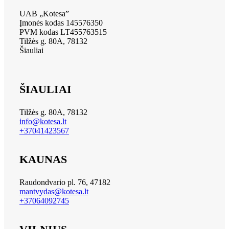
UAB „Kotesa”
Įmonės kodas 145576350
PVM kodas LT455763515
Tilžės g. 80A, 78132
Šiauliai
ŠIAULIAI
Tilžės g. 80A, 78132
info@kotesa.lt
+37041423567
KAUNAS
Raudondvario pl. 76, 47182
mantvydas@kotesa.lt
+37064092745