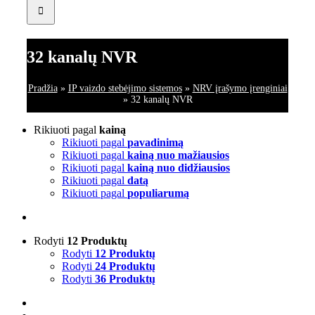
32 kanalų NVR
Pradžia
»
IP vaizdo stebėjimo sistemos
»
NRV įrašymo įrenginiai
»
32 kanalų NVR
Rikiuoti pagal
kainą
Rikiuoti pagal
pavadinimą
Rikiuoti pagal
kainą nuo mažiausios
Rikiuoti pagal
kainą nuo didžiausios
Rikiuoti pagal
datą
Rikiuoti pagal
populiarumą
Rodyti
12 Produktų
Rodyti
12 Produktų
Rodyti
24 Produktų
Rodyti
36 Produktų