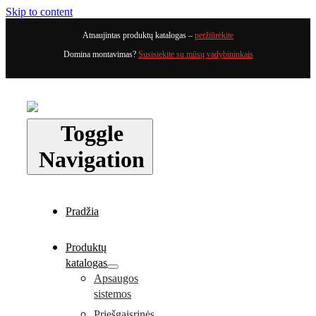
Skip to content
Atnaujintas produktų katalogas –
peržiūrėkite
Domina montavimas?
Susisiekite su mūsų vadybininkais
Toggle
Navigation
Pradžia
Produktų
katalogas
Apsaugos
sistemos
Priešgaisrinės