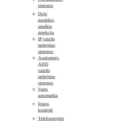
sistemos
Dujų
nuotėkio,
smalkių
detekcija
IP vaizdo
stebėjimo
sistemos
Analoginės,
AHD
vaizdo
stebėjimo
sistemos
Vartų
automatika
Įeigos
kontrolė
Telefonspynės