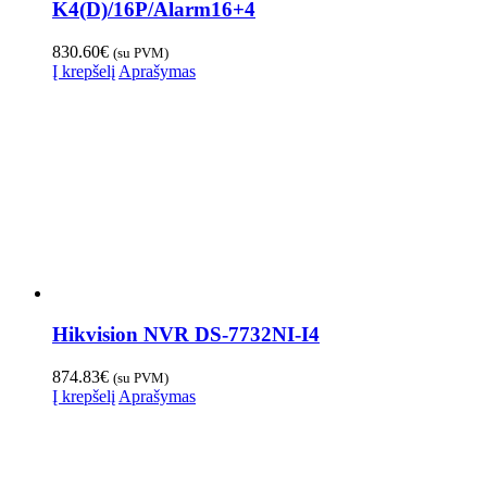
K4(D)/16P/Alarm16+4
830.60
€
(su PVM)
Į krepšelį
Aprašymas
Hikvision NVR DS-7732NI-I4
874.83
€
(su PVM)
Į krepšelį
Aprašymas