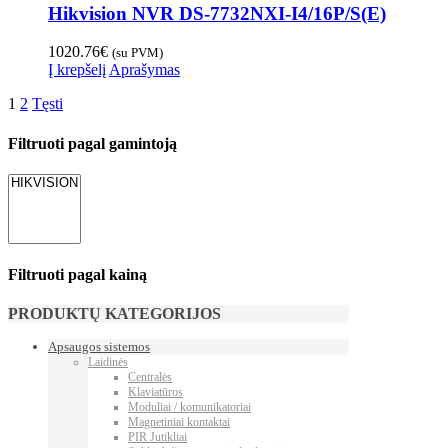
Hikvision NVR DS-7732NXI-I4/16P/S(E)
1020.76
€
(su PVM)
Į krepšelį
Aprašymas
1
2
Tęsti
Filtruoti pagal gamintoją
Filtruoti pagal kainą
PRODUKTŲ KATEGORIJOS
Apsaugos sistemos
Laidinės
Centralės
Klaviatūros
Moduliai / komunikatoriai
Magnetiniai kontaktai
PIR Jutikliai