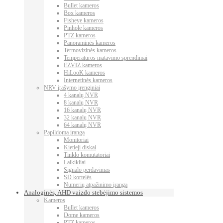
Bullet kameros
Box kameros
Fisheye kameros
Pinhole kameros
PTZ kameros
Panoraminės kameros
Termovizinės kameros
Temperatūros matavimo sprendimai
EZVIZ kameros
HiLooK kameros
Internetinės kameros
NRV įrašymo įrenginiai
4 kanalų NVR
8 kanalų NVR
16 kanalų NVR
32 kanalų NVR
64 kanalų NVR
Papildoma įranga
Monitoriai
Kietieji diskai
Tinklo komutatoriai
Laikikliai
Signalo perdavimas
SD kortelės
Numerių atpažinimo įranga
Analoginės, AHD vaizdo stebėjimo sistemos
Kameros
Bullet kameros
Dome kameros
PTZ kameros