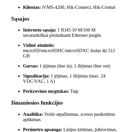
Klientas:
iVMS-4200, Hik-Connect, Hik-Central
Sąsajos
Interneto sąsaja:
1 RJ45 10 M/100 M
savarankiškai prisitaikanti Ethernet jungtis
Vidinė atmintis:
microSD/microSDHC/microSDXC lizdas iki 512
GB
Garsas:
1 įėjimas (line in), 1 išėjimas (line out)
Signalizacija:
1 įėjimas, 1 išėjimas (max. 24
VDC/VAC, 1 A)
Perkrovimo mygtukas:
Taip
Išmaniosios funkcijos
Analitika:
Veido atpažinimas, scenos pasikeitimo
aptikimas
Perimetro apsauga:
Linijos kirtimas, įsibrovimas,