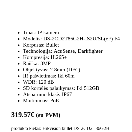
Tipas: IP kamera
Modelis: DS-2CD2T86G2H-IS2U/SL(eF) F4
Korpusas: Bullet
Technologija: AcuSense, Darkfighter
Kompresija: H.265+
Raiška: 8MP
Objektyvas: 2.8mm (105°)
IR pašvietimas: Iki 60m
WDR: 120 dB
SD kortelės palaikymas: Iki 512GB
Atsparumo klasė: IP67
Maitinimas: PoE
319.57
€
(su PVM)
produkto kiekis: Hikvision bullet DS-2CD2T86G2H-