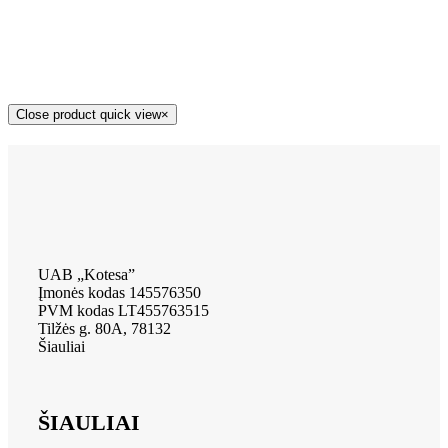
Close product quick view
×
UAB „Kotesa”
Įmonės kodas 145576350
PVM kodas LT455763515
Tilžės g. 80A, 78132
Šiauliai
ŠIAULIAI