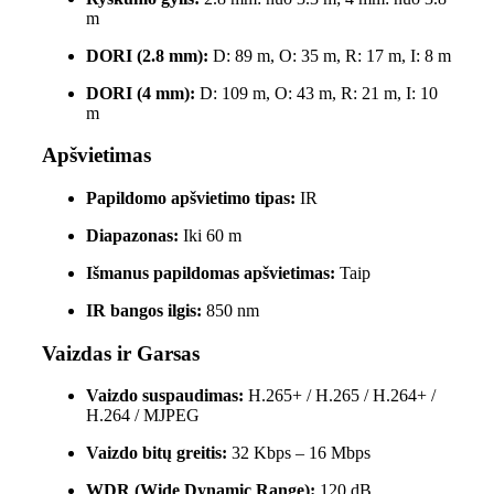
m
DORI (2.8 mm):
D: 89 m, O: 35 m, R: 17 m, I: 8 m
DORI (4 mm):
D: 109 m, O: 43 m, R: 21 m, I: 10
m
Apšvietimas
Papildomo apšvietimo tipas:
IR
Diapazonas:
Iki 60 m
Išmanus papildomas apšvietimas:
Taip
IR bangos ilgis:
850 nm
Vaizdas ir Garsas
Vaizdo suspaudimas:
H.265+ / H.265 / H.264+ /
H.264 / MJPEG
Vaizdo bitų greitis:
32 Kbps – 16 Mbps
WDR (Wide Dynamic Range):
120 dB