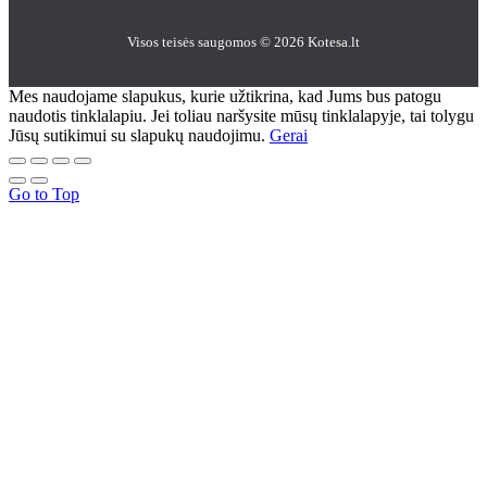
Visos teisės saugomos © 2026 Kotesa.lt
Mes naudojame slapukus, kurie užtikrina, kad Jums bus patogu
naudotis tinklalapiu. Jei toliau naršysite mūsų tinklalapyje, tai tolygu
Jūsų sutikimui su slapukų naudojimu.
Gerai
Go to Top