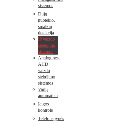
sistemos
Dujų
nuotėkio,
smalkių
detekcija
IP vaizdo
stebėjimo
sistemos
Analoginės,
AHD
vaizdo
stebėjimo
sistemos
Vartų
automatika
Įeigos
kontrolė
Telefonspynės