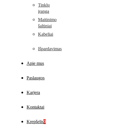
Tinklų
įranga
Maitinimo
šaltiniai
Kabeliai
Išpardavimas
Apie mus
Paslaugos
Karjera
Kontaktai
Krepšelis
0