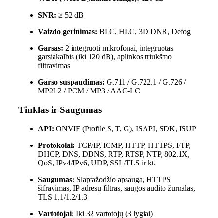
SNR:
≥ 52 dB
Vaizdo gerinimas:
BLC, HLC, 3D DNR, Defog
Garsas:
2 integruoti mikrofonai, integruotas
garsiakalbis (iki 120 dB), aplinkos triukšmo
filtravimas
Garso suspaudimas:
G.711 / G.722.1 / G.726 /
MP2L2 / PCM / MP3 / AAC-LC
Tinklas ir Saugumas
API:
ONVIF (Profile S, T, G), ISAPI, SDK, ISUP
Protokolai:
TCP/IP, ICMP, HTTP, HTTPS, FTP,
DHCP, DNS, DDNS, RTP, RTSP, NTP, 802.1X,
QoS, IPv4/IPv6, UDP, SSL/TLS ir kt.
Saugumas:
Slaptažodžio apsauga, HTTPS
šifravimas, IP adresų filtras, saugos audito žurnalas,
TLS 1.1/1.2/1.3
Vartotojai:
Iki 32 vartotojų (3 lygiai)