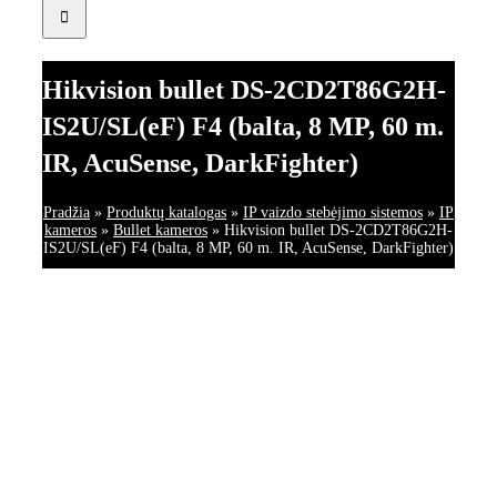
Hikvision bullet DS-2CD2T86G2H-
IS2U/SL(eF) F4 (balta, 8 MP, 60 m.
IR, AcuSense, DarkFighter)
Pradžia
»
Produktų katalogas
»
IP vaizdo stebėjimo sistemos
»
IP
kameros
»
Bullet kameros
»
Hikvision bullet DS-2CD2T86G2H-
IS2U/SL(eF) F4 (balta, 8 MP, 60 m. IR, AcuSense, DarkFighter)