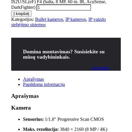
IS2U/SL(eF) F4 (balta, 8 MP, 60 m. IR, AcuSense,
DarkFighter)
Į krepšelį
Kategorijos:
Bullet kameros
,
IP kameros
,
IP vaizdo
stebėjimo sistemos
Domina montavimas? Susisiekite su
mūsų vadybininkais.
Susisiekti
Aprašymas
Papildoma informacija
Aprašymas
Kamera
Sensorius:
1/1.8″ Progressive Scan CMOS
Maks. rezoliucija:
3840 × 2160 (8 MP / 4K)