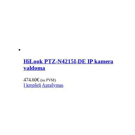
HiLook PTZ-N4215I-DE IP kamera
valdoma
474.60
€
(su PVM)
Į krepšelį
Aprašymas