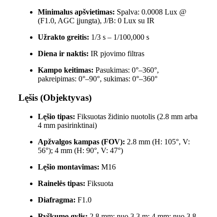
Minimalus apšvietimas:
Spalva: 0.0008 Lux @
(F1.0, AGC įjungta), J/B: 0 Lux su IR
Užrakto greitis:
1/3 s – 1/100,000 s
Diena ir naktis:
IR pjovimo filtras
Kampo keitimas:
Pasukimas: 0°–360°,
pakreipimas: 0°–90°, sukimas: 0°–360°
Lęšis (Objektyvas)
Lęšio tipas:
Fiksuotas židinio nuotolis (2.8 mm arba
4 mm pasirinktinai)
Apžvalgos kampas (FOV):
2.8 mm (H: 105°, V:
56°); 4 mm (H: 90°, V: 47°)
Lęšio montavimas:
M16
Rainelės tipas:
Fiksuota
Diafragma:
F1.0
Ryškumo gylis:
2.8 mm: nuo 3.3 m; 4 mm: nuo 3.8