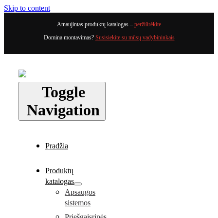
Skip to content
Atnaujintas produktų katalogas –
peržiūrėkite
Domina montavimas?
Susisiekite su mūsų vadybininkais
Toggle
Navigation
Pradžia
Produktų
katalogas
Apsaugos
sistemos
Priešgaisrinės