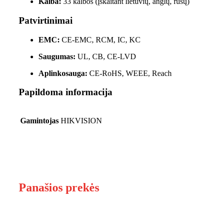
Kalba:
33 kalbos (įskaitant lietuvių, anglų, rusų)
Patvirtinimai
EMC:
CE-EMC, RCM, IC, KC
Saugumas:
UL, CB, CE-LVD
Aplinkosauga:
CE-RoHS, WEEE, Reach
Papildoma informacija
Gamintojas
HIKVISION
Panašios prekės