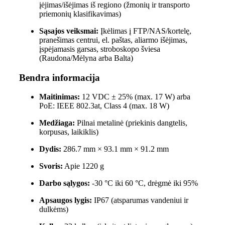
įėjimas/išėjimas iš regiono (žmonių ir transporto
priemonių klasifikavimas)
Sąsajos veiksmai:
Įkėlimas į FTP/NAS/kortelę,
pranešimas centrui, el. paštas, aliarmo išėjimas,
įspėjamasis garsas, stroboskopo šviesa
(Raudona/Mėlyna arba Balta)
Bendra informacija
Maitinimas:
12 VDC ± 25% (max. 17 W) arba
PoE: IEEE 802.3at, Class 4 (max. 18 W)
Medžiaga:
Pilnai metalinė (priekinis dangtelis,
korpusas, laikiklis)
Dydis:
286.7 mm × 93.1 mm × 91.2 mm
Svoris:
Apie 1220 g
Darbo sąlygos:
-30 °C iki 60 °C, drėgmė iki 95%
Apsaugos lygis:
IP67 (atsparumas vandeniui ir
dulkėms)