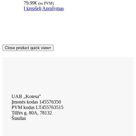
79.99
€
(su PVM)
Į krepšelį
Aprašymas
Close product quick view
×
UAB „Kotesa”
Įmonės kodas 145576350
PVM kodas LT455763515
Tilžės g. 80A, 78132
Šiauliai