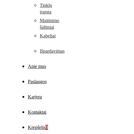
Tinklų
įranga
Maitinimo
šaltiniai
Kabeliai
Išpardavimas
Apie mus
Paslaugos
Karjera
Kontaktai
Krepšelis
0