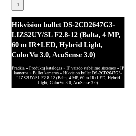
Hikvision bullet DS-2CD2647G3-
LIZS2UY/SL F2.8-12 (Balta, 4 MP,
60 m IR+LED, Hybrid Light,
ColorVu 3.0, AcuSense 3.0)
Pradžia
»
Produktų katalogas
»
IP vaizdo stebėjimo sistemos
»
IP
kameros
»
Bullet kameros
»
Hikvision bullet DS-2CD2647G3-
LIZS2UY/SL F2.8-12 (Balta, 4 MP, 60 m IR+LED, Hybrid
Light, ColorVu 3.0, AcuSense 3.0)