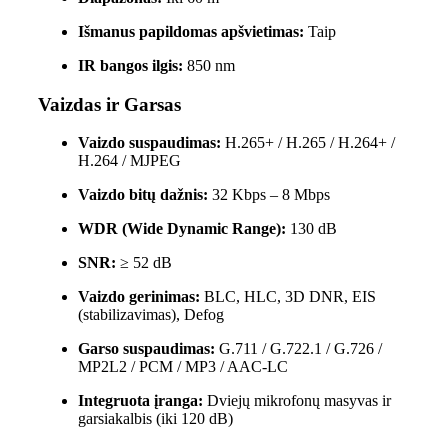
Išmanus papildomas apšvietimas:
Taip
IR bangos ilgis:
850 nm
Vaizdas ir Garsas
Vaizdo suspaudimas:
H.265+ / H.265 / H.264+ /
H.264 / MJPEG
Vaizdo bitų dažnis:
32 Kbps – 8 Mbps
WDR (Wide Dynamic Range):
130 dB
SNR:
≥ 52 dB
Vaizdo gerinimas:
BLC, HLC, 3D DNR, EIS
(stabilizavimas), Defog
Garso suspaudimas:
G.711 / G.722.1 / G.726 /
MP2L2 / PCM / MP3 / AAC-LC
Integruota įranga:
Dviejų mikrofonų masyvas ir
garsiakalbis (iki 120 dB)