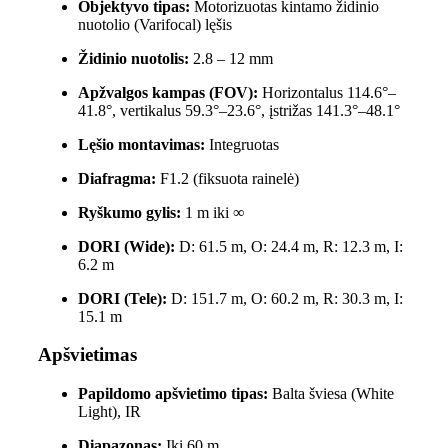
Objektyvo tipas:
Motorizuotas kintamo židinio
nuotolio (Varifocal) lęšis
Židinio nuotolis:
2.8 – 12 mm
Apžvalgos kampas (FOV):
Horizontalus 114.6°–
41.8°, vertikalus 59.3°–23.6°, įstrižas 141.3°–48.1°
Lęšio montavimas:
Integruotas
Diafragma:
F1.2 (fiksuota rainelė)
Ryškumo gylis:
1 m iki ∞
DORI (Wide):
D: 61.5 m, O: 24.4 m, R: 12.3 m, I:
6.2 m
DORI (Tele):
D: 151.7 m, O: 60.2 m, R: 30.3 m, I:
15.1 m
Apšvietimas
Papildomo apšvietimo tipas:
Balta šviesa (White
Light), IR
Diapazonas:
Iki 60 m