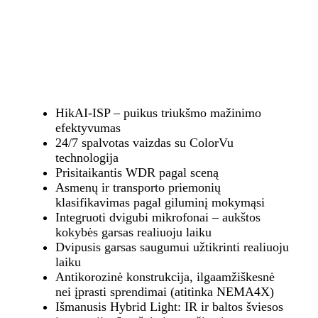
HikAI-ISP – puikus triukšmo mažinimo
efektyvumas
24/7 spalvotas vaizdas su ColorVu
technologija
Prisitaikantis WDR pagal sceną
Asmenų ir transporto priemonių
klasifikavimas pagal giluminį mokymąsi
Integruoti dvigubi mikrofonai – aukštos
kokybės garsas realiuoju laiku
Dvipusis garsas saugumui užtikrinti realiuoju
laiku
Antikorozinė konstrukcija, ilgaamžiškesnė
nei įprasti sprendimai (atitinka NEMA4X)
Išmanusis Hybrid Light: IR ir baltos šviesos