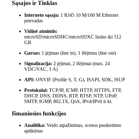
Sąsajos ir Tinklas
Interneto sąsaja:
1 RJ45 10 M/100 M Ethernet
prievadas
Vidinė atmintis:
microSD/microSDHC/microSDXC lizdas iki 512
GB
Garsas:
1 įėjimas (line in), 1 išėjimas (line out)
Signalizacija:
2 įėjimai, 2 išėjimai (max. 24
VDC/VAC, 1 A)
API:
ONVIF (Profile S, T, G), ISAPI, SDK, ISUP
Protokolai:
TCP/IP, ICMP, HTTP, HTTPS, FTP,
DHCP, DNS, DDNS, RTP, RTSP, NTP, UPnP,
SMTP, IGMP, 802.1X, QoS, IPv4/IPv6 ir kt.
Išmaniosios funkcijos
Analitika:
Veido atpažinimas, scenos pasikeitimo
aptikimas