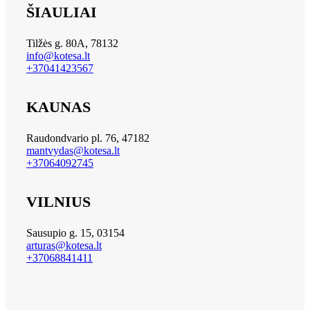
ŠIAULIAI
Tilžės g. 80A, 78132
info@kotesa.lt
+37041423567
KAUNAS
Raudondvario pl. 76, 47182
mantvydas@kotesa.lt
+37064092745
VILNIUS
Sausupio g. 15, 03154
arturas@kotesa.lt
+37068841411