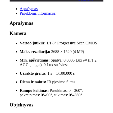
Aprašymas
Papildoma informacija
Aprašymas
Kamera
Vaizdo jutiklis:
1/1.8″ Progressive Scan CMOS
Maks. rezoliucija:
2688 × 1520 (4 MP)
Min. apšvietimas:
Spalva: 0.0005 Lux @ (F1.2,
AGC įjungta), 0 Lux su šviesa
Užrakto greitis:
1 s – 1/100,000 s
Diena ir naktis:
IR pjovimo filtras
Kampo keitimas:
Pasukimas: 0°–360°,
pakreipimas: 0°–90°, sukimas: 0°–360°
Objektyvas