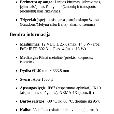
Perimetro apsauga:
Linijos kirtimas, įsibrovimas,
įėjimas/išėjimas iš regiono (žmonių ir transporto
priemonių klasifikavimas)
Trigeriai:
Įspėjamasis garsas, stroboskopo šviesa
(Raudona/Mėlyna arba Balta), aliarmo išėjimas
Bendra informacija
Maitinimas:
12 VDC ± 25% (max. 14.5 W) arba
PoE: IEEE 802.3at, Class 4 (max. 18 W)
Medžiaga:
Pilnai metalinė (priekis, korpusas,
laikiklis)
Dydis:
Ø140 mm × 333.8 mm
Svoris:
Apie 1555 g
Apsaugos lygis:
IP67 (atsparumas aplinkai), IK10
(atsparumas smūgiams), NEMA 4X (korozija)
Darbo sąlygos:
-30 °C iki 60 °C, drėgmė iki 95%
Kalba:
33 kalbos (įskaitant lietuvių, anglų, rusų)