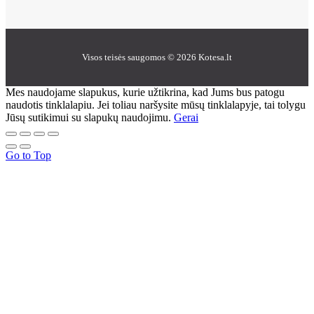
Visos teisės saugomos © 2026 Kotesa.lt
Mes naudojame slapukus, kurie užtikrina, kad Jums bus patogu
naudotis tinklalapiu. Jei toliau naršysite mūsų tinklalapyje, tai tolygu
Jūsų sutikimui su slapukų naudojimu.
Gerai
Go to Top