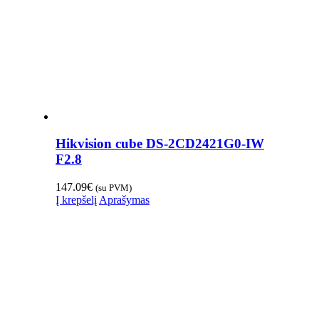
Hikvision cube DS-2CD2421G0-IW
F2.8
147.09
€
(su PVM)
Į krepšelį
Aprašymas