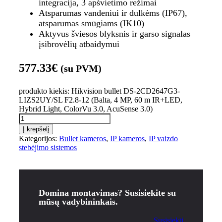
integracija, 3 apšvietimo režimai
Atsparumas vandeniui ir dulkėms (IP67),
atsparumas smūgiams (IK10)
Aktyvus šviesos blyksnis ir garso signalas
įsibrovėlių atbaidymui
577.33
€
(su PVM)
produkto kiekis: Hikvision bullet DS-2CD2647G3-
LIZS2UY/SL F2.8-12 (Balta, 4 MP, 60 m IR+LED,
Hybrid Light, ColorVu 3.0, AcuSense 3.0)
Į krepšelį
Kategorijos:
Bullet kameros
,
IP kameros
,
IP vaizdo
stebėjimo sistemos
Domina montavimas? Susisiekite su
mūsų vadybininkais.
Susisiekti