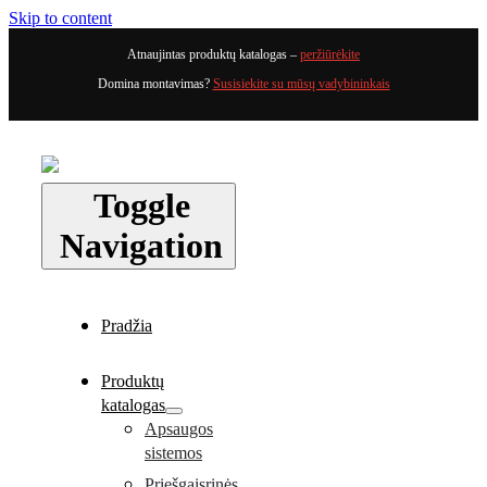
Skip to content
Atnaujintas produktų katalogas –
peržiūrėkite
Domina montavimas?
Susisiekite su mūsų vadybininkais
Toggle
Navigation
Pradžia
Produktų
katalogas
Apsaugos
sistemos
Priešgaisrinės