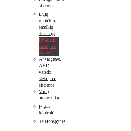
sistemos
Dujų
nuotėkio,
smalkių
detekcija
IP vaizdo
stebėjimo
sistemos
Analoginės,
AHD
vaizdo
stebėjimo
sistemos
Vartų
automatika
Įeigos
kontrolė
Telefonspynės