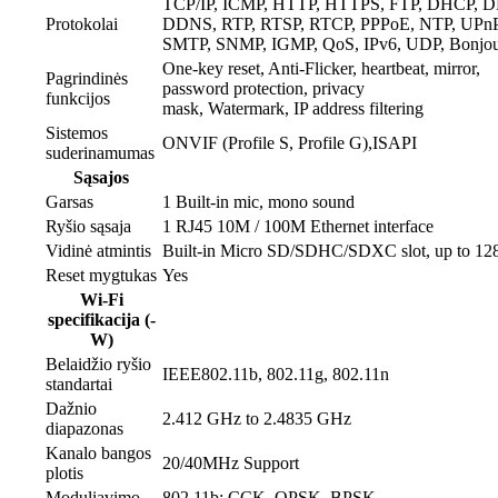
TCP/IP, ICMP, HTTP, HTTPS, FTP, DHCP, D
Protokolai
DDNS, RTP, RTSP, RTCP, PPPoE, NTP, UPnP
SMTP, SNMP, IGMP, QoS, IPv6, UDP, Bonjo
One-key reset, Anti-Flicker, heartbeat, mirror,
Pagrindinės
password protection, privacy
funkcijos
mask, Watermark, IP address filtering
Sistemos
ONVIF (Profile S, Profile G),ISAPI
suderinamumas
Sąsajos
Garsas
1 Built-in mic, mono sound
Ryšio sąsaja
1 RJ45 10M / 100M Ethernet interface
Vidinė atmintis
Built-in Micro SD/SDHC/SDXC slot, up to 1
Reset mygtukas
Yes
Wi-Fi
specifikacija (-
W)
Belaidžio ryšio
IEEE802.11b, 802.11g, 802.11n
standartai
Dažnio
2.412 GHz to 2.4835 GHz
diapazonas
Kanalo bangos
20/40MHz Support
plotis
Moduliavimo
802.11b: CCK, QPSK, BPSK