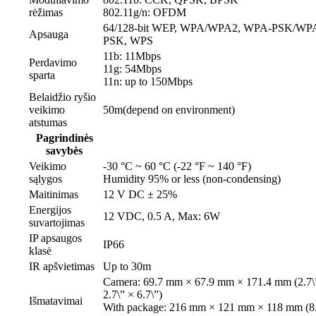
rėžimas
802.11g/n: OFDM
64/128-bit WEP, WPA/WPA2, WPA-PSK/WP
Apsauga
PSK, WPS
11b: 11Mbps
Perdavimo
11g: 54Mbps
sparta
11n: up to 150Mbps
Belaidžio ryšio
veikimo
50m(depend on environment)
atstumas
Pagrindinės
savybės
Veikimo
-30 °C ~ 60 °C (-22 °F ~ 140 °F)
sąlygos
Humidity 95% or less (non-condensing)
Maitinimas
12 V DC ± 25%
Energijos
12 VDC, 0.5 A, Max: 6W
suvartojimas
IP apsaugos
IP66
klasė
IR apšvietimas
Up to 30m
Camera: 69.7 mm × 67.9 mm × 171.4 mm (2.7\
2.7\” × 6.7\”)
Išmatavimai
With package: 216 mm × 121 mm × 118 mm (8.