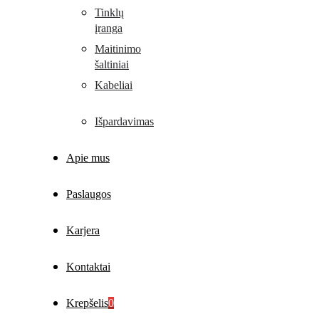
Tinklų
įranga
Maitinimo
šaltiniai
Kabeliai
Išpardavimas
Apie mus
Paslaugos
Karjera
Kontaktai
Krepšelis
0