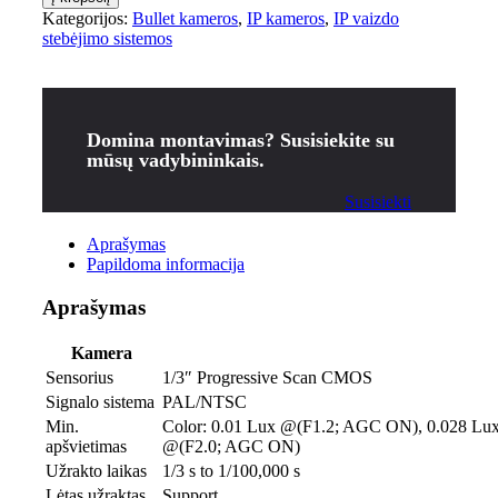
Kategorijos:
Bullet kameros
,
IP kameros
,
IP vaizdo
stebėjimo sistemos
Domina montavimas? Susisiekite su
mūsų vadybininkais.
Susisiekti
Aprašymas
Papildoma informacija
Aprašymas
Kamera
Sensorius
1/3″ Progressive Scan CMOS
Signalo sistema
PAL/NTSC
Min.
Color: 0.01 Lux @(F1.2; AGC ON), 0.028 Lu
apšvietimas
@(F2.0; AGC ON)
Užrakto laikas
1/3 s to 1/100,000 s
Lėtas užraktas
Support