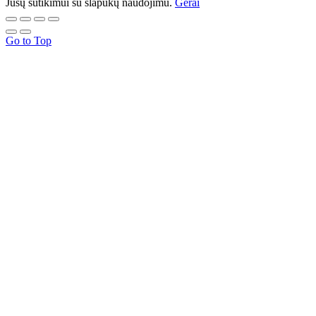
Jūsų sutikimui su slapukų naudojimu.
Gerai
Go to Top