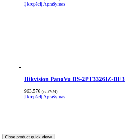
Į krepšelį
Aprašymas
Hikvision PanoVu DS-2PT3326IZ-DE3
963.57
€
(su PVM)
Į krepšelį
Aprašymas
Close product quick view
×