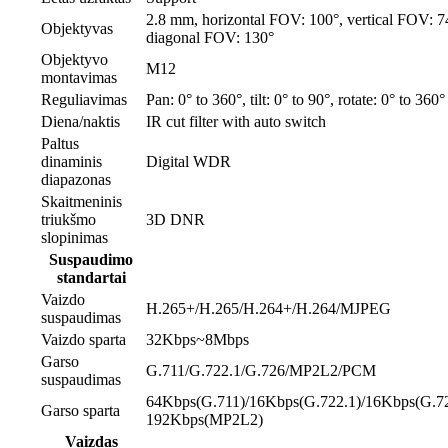
2.8 mm, horizontal FOV: 100°, vertical FOV: 7
Objektyvas
diagonal FOV: 130°
Objektyvo
M12
montavimas
Reguliavimas
Pan: 0° to 360°, tilt: 0° to 90°, rotate: 0° to 360°
Diena/naktis
IR cut filter with auto switch
Paltus
dinaminis
Digital WDR
diapazonas
Skaitmeninis
triukšmo
3D DNR
slopinimas
Suspaudimo
standartai
Vaizdo
H.265+/H.265/H.264+/H.264/MJPEG
suspaudimas
Vaizdo sparta
32Kbps~8Mbps
Garso
G.711/G.722.1/G.726/MP2L2/PCM
suspaudimas
64Kbps(G.711)/16Kbps(G.722.1)/16Kbps(G.72
Garso sparta
192Kbps(MP2L2)
Vaizdas