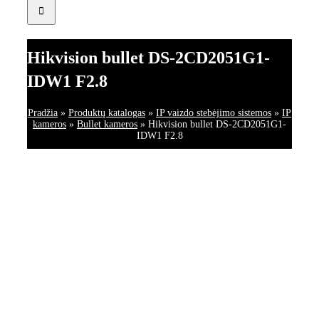
Hikvision bullet DS-2CD2051G1-
IDW1 F2.8
Pradžia
»
Produktų katalogas
»
IP vaizdo stebėjimo sistemos
»
IP
kameros
»
Bullet kameros
»
Hikvision bullet DS-2CD2051G1-
IDW1 F2.8