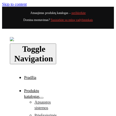
Skip to content
Atnaujintas produktų katalogas –
peržiūrėkite
Domina montavimas?
Susisiekite su mūsų vadybininkais
Toggle
Navigation
Pradžia
Produktų
katalogas
Apsaugos
sistemos
Priešgaisrinės