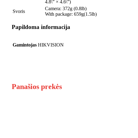
4.8\” × 4.6\”)
Camera: 372g (0.8lb)
Svoris
With package: 659g(1.5lb)
Papildoma informacija
Gamintojas
HIKVISION
Panašios prekės