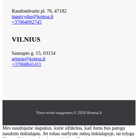
Raudondvario pl. 76, 47182
mantvydas@kotesa.lt
+37064092745
VILNIUS
Sausupio g. 15, 03154
arturas@kotesa.lt
+37068841411
Visos teisės saugomos © 2026 Kotesa.lt
Mes naudojame slapukus, kurie užtikrina, kad Jums bus patogu
naudotis tinklalapiu. Jei toliau naršysite mūsų tinklalapyje, tai tolygu