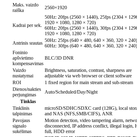
Maks. vaizdo
2560×1920
raiška
50Hz: 20fps (2560 × 1440), 25fps (2304 × 129
1920 × 1080, 1280 × 720)
Kadrai per sek.
60Hz: 20fps (2560 × 1440), 30fps (2304 × 129
1920 × 1080, 1280 × 720)
50Hz: 25fps (640 × 480, 640 × 360, 320 × 240
Antrinis srautas
60Hz: 30fps (640 × 480, 640 × 360, 320 × 240
Foninio
apšvietimo
BLC/3D DNR
kompensavimas
Vaizdo
Brightness, saturation, contrast, sharpness are
nustatymai
adjustable via web browser or client software
ROI
1 fixed region for main stream and sub-stream
Dienos/nakties
Auto/Scheduled/Day/Night
perjungimas
Tinklas
Tinklinis
microSD/SDHC/SDXC card (128G), local stor
talpinimas
and NAS (NFS,SMB/CIFS), ANR
Pavojaus
Motion detection, video tampering alarm, netw
signalo
disconnected, IP address conflict, illegal login
sukėlimas
full, HDD error