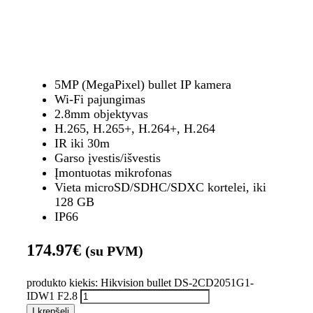
5MP (MegaPixel) bullet IP kamera
Wi-Fi pajungimas
2.8mm objektyvas
H.265, H.265+, H.264+, H.264
IR iki 30m
Garso įvestis/išvestis
Įmontuotas mikrofonas
Vieta microSD/SDHC/SDXC kortelei, iki
128 GB
IP66
174.97
€
(su PVM)
produkto kiekis: Hikvision bullet DS-2CD2051G1-
IDW1 F2.8
Į krepšelį