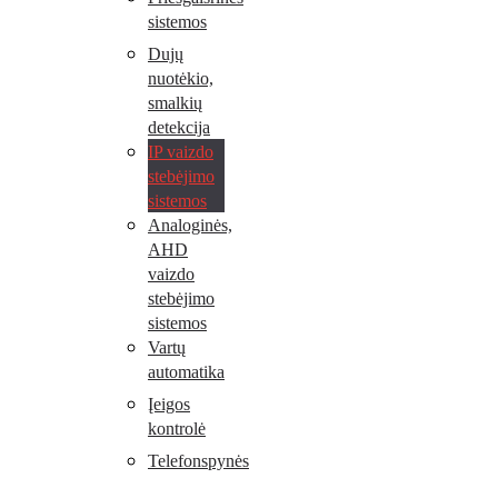
sistemos
Dujų
nuotėkio,
smalkių
detekcija
IP vaizdo
stebėjimo
sistemos
Analoginės,
AHD
vaizdo
stebėjimo
sistemos
Vartų
automatika
Įeigos
kontrolė
Telefonspynės