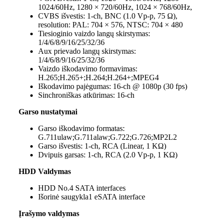
1024/60Hz, 1280 × 720/60Hz, 1024 × 768/60Hz,
CVBS išvestis:
1-ch, BNC (1.0 Vp-p, 75 Ω),
resolution: PAL: 704 × 576, NTSC: 704 × 480
Tiesioginio vaizdo langų skirstymas:
1/4/6/8/9/16/25/32/36
Aux prievado langų skirstymas:
1/4/6/8/9/16/25/32/36
Vaizdo iškodavimo formavimas:
H.265;H.265+;H.264;H.264+;MPEG4
Iškodavimo pajėgumas:
16-ch @ 1080p (30 fps)
Sinchroniškas atkūrimas:
16-ch
Garso nustatymai
Garso iškodavimo formatas:
G.711ulaw;G.711alaw;G.722;G.726;MP2L2
Garso išvestis:
1-ch, RCA (Linear, 1 KΩ)
Dvipuis garsas:
1-ch, RCA (2.0 Vp-p, 1 KΩ)
HDD Valdymas
HDD No.
4 SATA interfaces
Išorinė saugykla
1 eSATA interface
Įrašymo valdymas