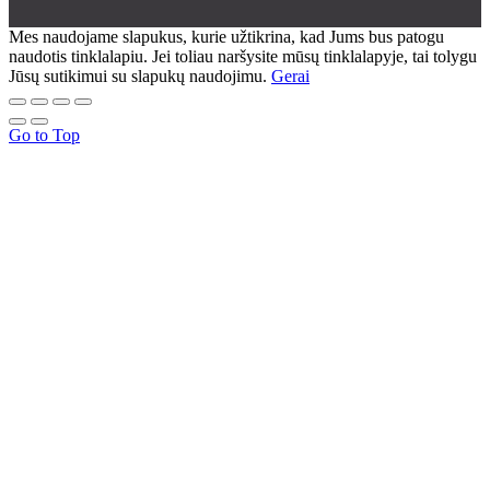
Mes naudojame slapukus, kurie užtikrina, kad Jums bus patogu
naudotis tinklalapiu. Jei toliau naršysite mūsų tinklalapyje, tai tolygu
Jūsų sutikimui su slapukų naudojimu.
Gerai
Go to Top