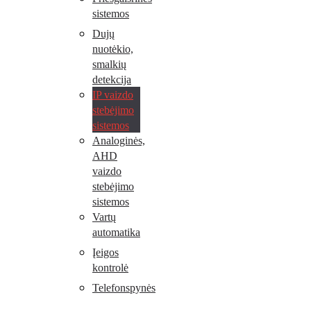
sistemos
Dujų
nuotėkio,
smalkių
detekcija
IP vaizdo
stebėjimo
sistemos
Analoginės,
AHD
vaizdo
stebėjimo
sistemos
Vartų
automatika
Įeigos
kontrolė
Telefonspynės