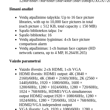
12MP/8MP/7MP/6MP/5MP/4MP/3MP/1080p/UXGA/720
Išmani analizė
Veidų atpažinimo talpykla:
Up to 16 face picture
libraries, with up to 10,000 face pictures in total
(each picture ≤ 512 KB, total capacity ≤ 150 MB)
Sąrašo bibliotekos talpa:
1w
Sąrašo biblioteka:
16
Veidų atpažinimo lyginimas:
4-ch face picture
comparison alarm
Veidų atpažinimas:
1-ch human face capture (HD
network camera, up to 4 MP, H.264/H.265)
Vaizdo parametrai
Vaizdo išvestis:
2-ch HDMI, 1-ch VGA
HDMI išvestis:
HDMI1 output: 4K (3840 ×
2160)/60Hz, 4K (3840 × 2160)/30Hz, 2K (2560 ×
1440)/60Hz, 1920 × 1080/60Hz, 1600 ×
1200/60Hz, 1280 × 1024/60Hz, 1280 × 720/60Hz,
1024 × 768/60Hz, HDMI1/VGA simultaneous
output HDMI2 output:1920 × 1080/60Hz, 1280 ×
1024/60Hz, 1280 × 720/60Hz, 1024 × 768/60Hz,
HDMI2/VGA independent output
VGA išvestis:
1-ch, 1920 × 1080/60Hz, 1280 ×