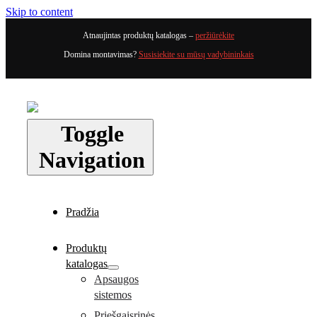
Skip to content
Atnaujintas produktų katalogas –
peržiūrėkite
Domina montavimas?
Susisiekite su mūsų vadybininkais
Toggle
Navigation
Pradžia
Produktų
katalogas
Apsaugos
sistemos
Priešgaisrinės