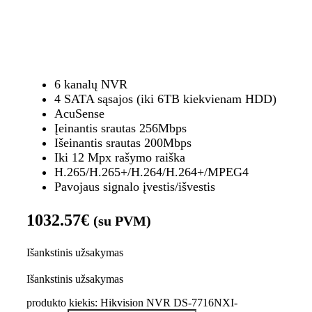
6 kanalų NVR
4 SATA sąsajos (iki 6TB kiekvienam HDD)
AcuSense
Įeinantis srautas 256Mbps
Išeinantis srautas 200Mbps
Iki 12 Mpx rašymo raiška
H.265/H.265+/H.264/H.264+/MPEG4
Pavojaus signalo įvestis/išvestis
1032.57
€
(su PVM)
Išankstinis užsakymas
Išankstinis užsakymas
produkto kiekis: Hikvision NVR DS-7716NXI-