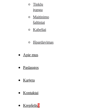
Tinklų
įranga
Maitinimo
šaltiniai
Kabeliai
Išpardavimas
Apie mus
Paslaugos
Karjera
Kontaktai
Krepšelis
0