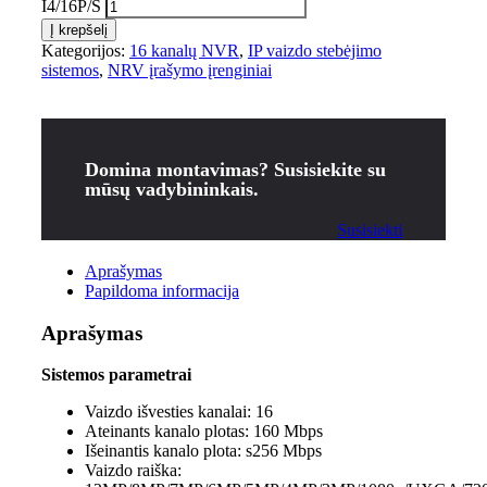
I4/16P/S
Į krepšelį
Kategorijos:
16 kanalų NVR
,
IP vaizdo stebėjimo
sistemos
,
NRV įrašymo įrenginiai
Domina montavimas? Susisiekite su
mūsų vadybininkais.
Susisiekti
Aprašymas
Papildoma informacija
Aprašymas
Sistemos parametrai
Vaizdo išvesties kanalai:
16
Ateinants kanalo plotas:
160 Mbps
Išeinantis kanalo plota: s
256 Mbps
Vaizdo raiška: