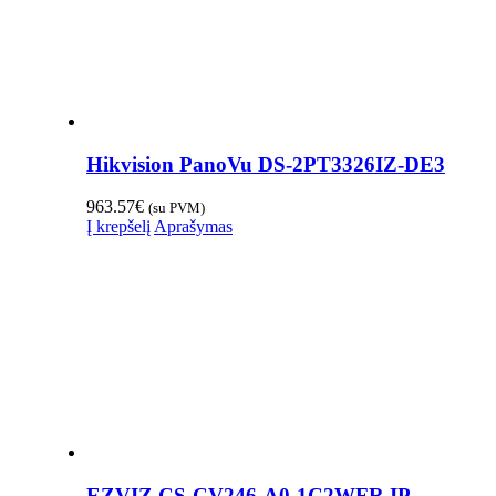
Hikvision PanoVu DS-2PT3326IZ-DE3
963.57
€
(su PVM)
Į krepšelį
Aprašymas
EZVIZ CS-CV246-A0-1C2WFR IP