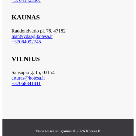
+37041423567
KAUNAS
Raudondvario pl. 76, 47182
mantvydas@kotesa.lt
+37064092745
VILNIUS
Sausupio g. 15, 03154
arturas@kotesa.lt
+37068841411
Visos teisės saugomos © 2026 Kotesa.lt