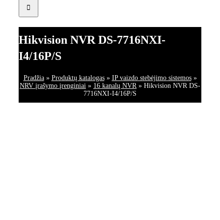
Hikvision NVR DS-7716NXI-
I4/16P/S
Pradžia
»
Produktų katalogas
»
IP vaizdo stebėjimo sistemos
»
NRV įrašymo įrenginiai
»
16 kanalų NVR
»
Hikvision NVR DS-
7716NXI-I4/16P/S