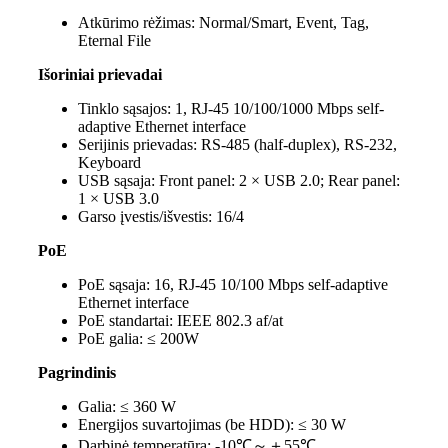
Atkūrimo rėžimas:
Normal/Smart, Event, Tag,
Eternal File
Išoriniai prievadai
Tinklo sąsajos:
1, RJ-45 10/100/1000 Mbps self-
adaptive Ethernet interface
Serijinis prievadas:
RS-485 (half-duplex), RS-232,
Keyboard
USB sąsaja:
Front panel: 2 × USB 2.0; Rear panel:
1 × USB 3.0
Garso įvestis/išvestis:
16/4
PoE
PoE sąsaja:
16, RJ-45 10/100 Mbps self-adaptive
Ethernet interface
PoE standartai:
IEEE 802.3 af/at
PoE galia:
≤ 200W
Pagrindinis
Galia:
≤ 360 W
Energijos suvartojimas (be HDD):
≤ 30 W
Darbinė temperatūra:
-10℃～＋55℃