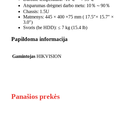
Atsparumas drėgmei darbo metu:
10％～90％
Chassis:
1.5U
Matmenys:
445 × 400 ×75 mm ( 17.5″× 15.7″ ×
3.0″)
Svoris (be HDD):
≤ 7 kg (15.4 lb)
Papildoma informacija
Gamintojas
HIKVISION
Panašios prekės