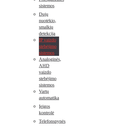
sistemos
Dujų
nuotėkio,
smalkių
detekcija
IP vaizdo
stebėjimo
sistemos
Analoginės,
AHD
vaizdo
stebėjimo
sistemos
Vartų
automatika
Įeigos
kontrolė
Telefonspynės