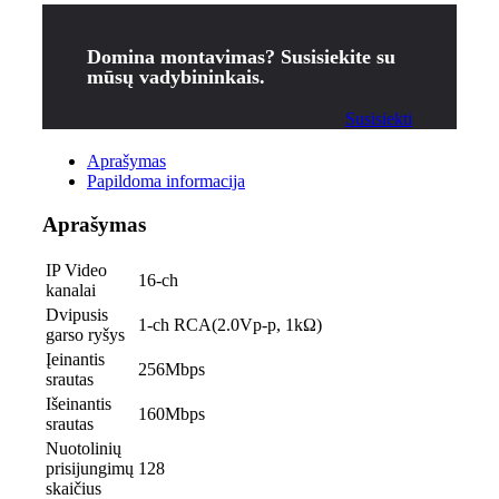
Domina montavimas? Susisiekite su
mūsų vadybininkais.
Susisiekti
Aprašymas
Papildoma informacija
Aprašymas
IP Video
16-ch
kanalai
Dvipusis
1-ch RCA(2.0Vp-p, 1kΩ)
garso ryšys
Įeinantis
256Mbps
srautas
Išeinantis
160Mbps
srautas
Nuotolinių
prisijungimų
128
skaičius