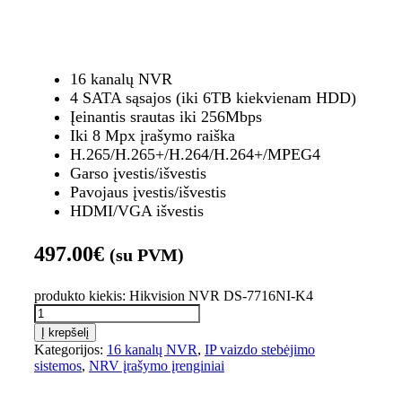
16 kanalų NVR
4 SATA sąsajos (iki 6TB kiekvienam HDD)
Įeinantis srautas iki 256Mbps
Iki 8 Mpx įrašymo raiška
H.265/H.265+/H.264/H.264+/MPEG4
Garso įvestis/išvestis
Pavojaus įvestis/išvestis
HDMI/VGA išvestis
497.00
€
(su PVM)
produkto kiekis: Hikvision NVR DS-7716NI-K4
Į krepšelį
Kategorijos:
16 kanalų NVR
,
IP vaizdo stebėjimo
sistemos
,
NRV įrašymo įrenginiai