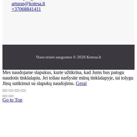
arturas@kotesa.lt
+37068841411
Visos teisės saugomos © 2026 Kotesa.lt
Mes naudojame slapukus, kurie užtikrina, kad Jums bus patogu
naudotis tinklalapiu. Jei toliau naršysite mūsų tinklalapyje, tai tolygu
Jūsų sutikimui su slapukų naudojimu.
Gerai
Go to Top