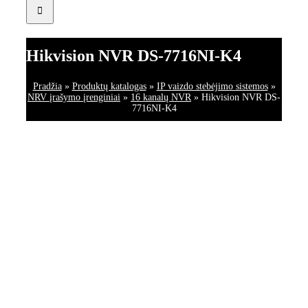
Hikvision NVR DS-7716NI-K4
Pradžia
»
Produktų katalogas
»
IP vaizdo stebėjimo sistemos
»
NRV įrašymo įrenginiai
»
16 kanalų NVR
»
Hikvision NVR DS-
7716NI-K4