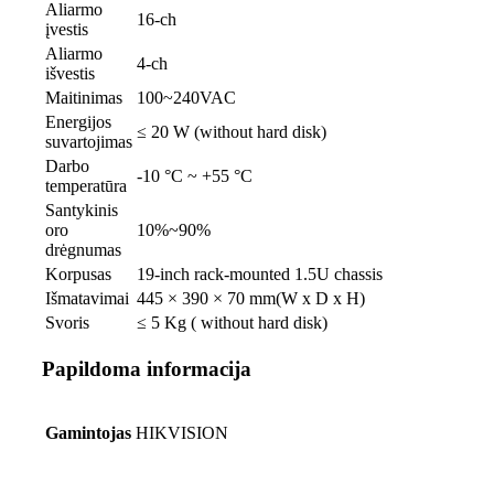
Aliarmo
16-ch
įvestis
Aliarmo
4-ch
išvestis
Maitinimas
100~240VAC
Energijos
≤ 20 W (without hard disk)
suvartojimas
Darbo
-10 °C ~ +55 °C
temperatūra
Santykinis
oro
10%~90%
drėgnumas
Korpusas
19-inch rack-mounted 1.5U chassis
Išmatavimai
445 × 390 × 70 mm(W x D x H)
Svoris
≤ 5 Kg ( without hard disk)
Papildoma informacija
Gamintojas
HIKVISION