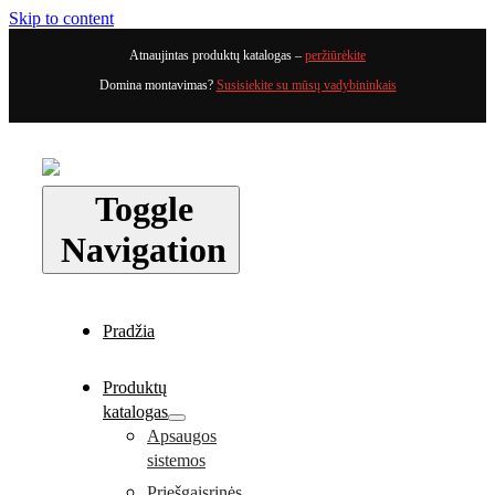
Skip to content
Atnaujintas produktų katalogas –
peržiūrėkite
Domina montavimas?
Susisiekite su mūsų vadybininkais
Toggle
Navigation
Pradžia
Produktų
katalogas
Apsaugos
sistemos
Priešgaisrinės