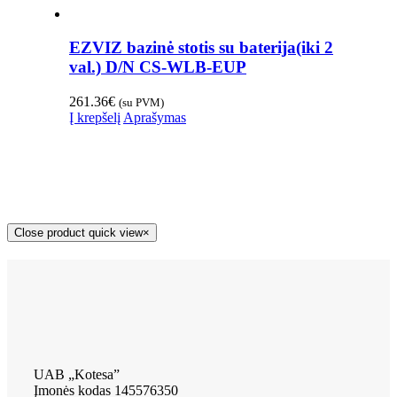
EZVIZ bazinė stotis su baterija(iki 2
val.) D/N CS-WLB-EUP
261.36
€
(su PVM)
Į krepšelį
Aprašymas
Close product quick view
×
UAB „Kotesa”
Įmonės kodas 145576350