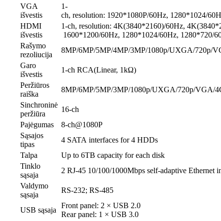
VGA
1-
išvestis
ch, resolution: 1920*1080P/60Hz, 1280*1024/60
HDMI
1-ch, resolution: 4K(3840*2160)/60Hz, 4K(3840
išvestis
1600*1200/60Hz, 1280*1024/60Hz, 1280*720/6
Rašymo
8MP/6MP/5MP/4MP/3MP/1080p/UXGA/720p/VG
rezoliucija
Garo
1-ch RCA(Linear, 1kΩ)
išvestis
Peržiūros
8MP/6MP/5MP/3MP/1080p/UXGA/720p/VGA/4C
raiška
Sinchroninė
16-ch
peržiūra
Pajėgumas
8-ch@1080P
Sąsajos
4 SATA interfaces for 4 HDDs
tipas
Talpa
Up to 6TB capacity for each disk
Tinklo
2 RJ-45 10/100/1000Mbps self-adaptive Ethernet in
sąsaja
Valdymo
RS-232; RS-485
sąsaja
Front panel: 2 × USB 2.0
USB sąsaja
Rear panel: 1 × USB 3.0