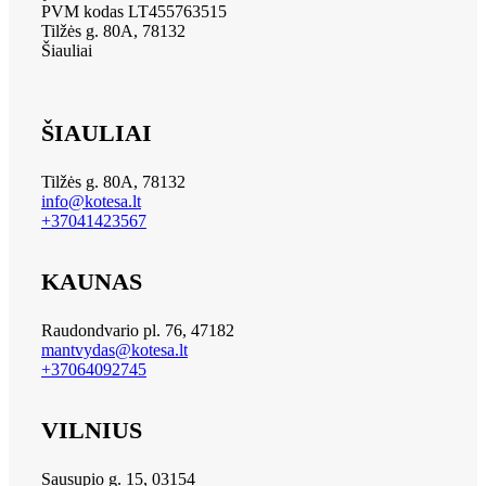
PVM kodas LT455763515
Tilžės g. 80A, 78132
Šiauliai
ŠIAULIAI
Tilžės g. 80A, 78132
info@kotesa.lt
+37041423567
KAUNAS
Raudondvario pl. 76, 47182
mantvydas@kotesa.lt
+37064092745
VILNIUS
Sausupio g. 15, 03154