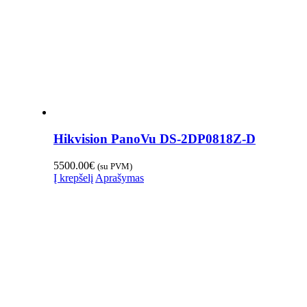
Hikvision PanoVu DS-2DP0818Z-D
5500.00
€
(su PVM)
Į krepšelį
Aprašymas