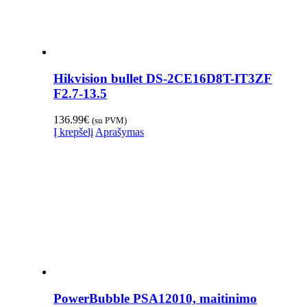
Hikvision bullet DS-2CE16D8T-IT3ZF
F2.7-13.5
136.99
€
(su PVM)
Į krepšelį
Aprašymas
PowerBubble PSA12010, maitinimo