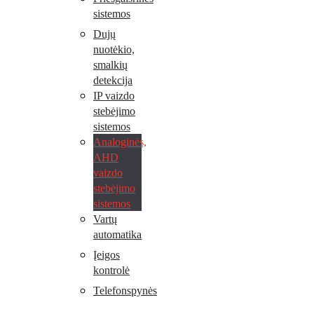
sistemos
Dujų
nuotėkio,
smalkių
detekcija
IP vaizdo
stebėjimo
sistemos
Analoginės,
AHD
vaizdo
stebėjimo
sistemos
Vartų
automatika
Įeigos
kontrolė
Telefonspynės