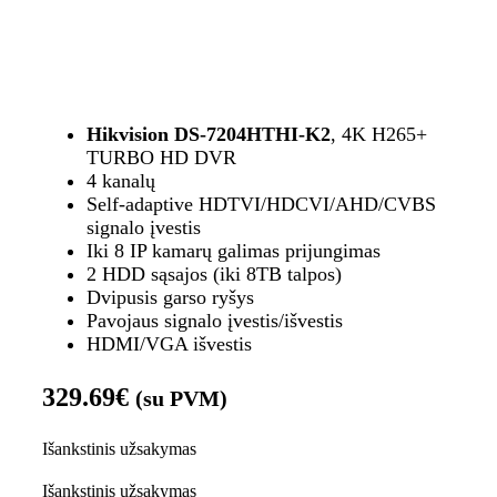
Hikvision DS-7204HTHI-K2
, 4K H265+
TURBO HD DVR
4 kanalų
Self-adaptive HDTVI/HDCVI/AHD/CVBS
signalo įvestis
Iki 8 IP kamarų galimas prijungimas
2 HDD sąsajos (iki 8TB talpos)
Dvipusis garso ryšys
Pavojaus signalo įvestis/išvestis
HDMI/VGA išvestis
329.69
€
(su PVM)
Išankstinis užsakymas
Išankstinis užsakymas