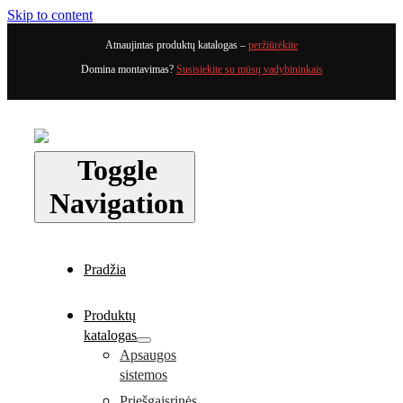
Skip to content
Atnaujintas produktų katalogas –
peržiūrėkite
Domina montavimas?
Susisiekite su mūsų vadybininkais
Toggle
Navigation
Pradžia
Produktų
katalogas
Apsaugos
sistemos
Priešgaisrinės