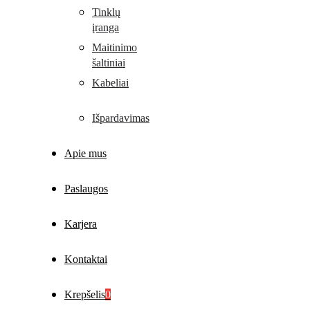
Tinklų
įranga
Maitinimo
šaltiniai
Kabeliai
Išpardavimas
Apie mus
Paslaugos
Karjera
Kontaktai
Krepšelis
0