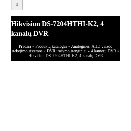
Hikvision DS-7204HTHI-K2, 4
kanalų DVR
Pradžia
»
Produktų katalogas
»
Analoginės, AHD vaizdo
stebėjimo sistemos
»
DVR įrašymo įrenginiai
»
4 kamerų DVR
»
Hikvision DS-7204HTHI-K2, 4 kanalų DVR