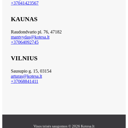
+37041423567
KAUNAS
Raudondvario pl. 76, 47182
mantvydas@kotesa.lt
+37064092745
VILNIUS
Sausupio g. 15, 03154
arturas@kotesa.lt
+37068841411
Visos teisės saugomos © 2026 Kotesa.lt