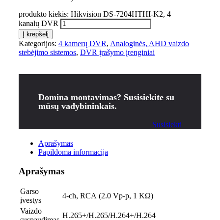
produkto kiekis: Hikvision DS-7204HTHI-K2, 4
kanalų DVR
Į krepšelį
Kategorijos:
4 kamerų DVR
,
Analoginės, AHD vaizdo
stebėjimo sistemos
,
DVR įrašymo įrenginiai
Domina montavimas? Susisiekite su
mūsų vadybininkais.
Susisiekti
Aprašymas
Papildoma informacija
Aprašymas
Garso
4-ch, RCA (2.0 Vp-p, 1 KΩ)
įvestys
Vaizdo
H.265+/H.265/H.264+/H.264
suspaudimas