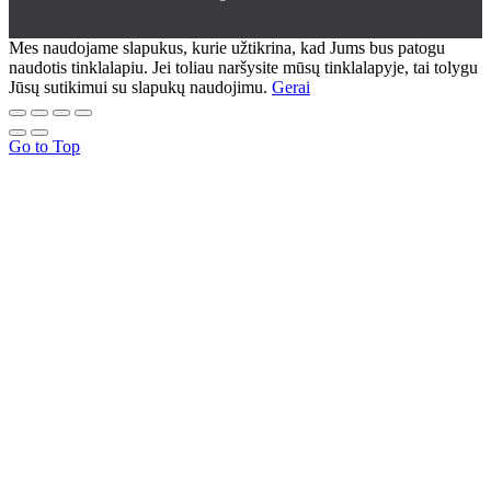
Mes naudojame slapukus, kurie užtikrina, kad Jums bus patogu
naudotis tinklalapiu. Jei toliau naršysite mūsų tinklalapyje, tai tolygu
Jūsų sutikimui su slapukų naudojimu.
Gerai
Go to Top