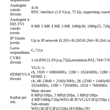
Analoginė
4-ch
vaizdo
BNC interface (1.0 Vp-p, 75 Ω), supporting coaxi
išvestis
Analoginė ir
HD-TVI
8 MP, 5 MP, 4 MP, 3 MP, 1080p30, 1080p25, 720
vaizdo
įvestis
IP Vaizdo
Up to IP network H.265+/H.265/H.264+/H.264 c
įvestis
Garso
G.711u
suspaudimas
CVBS
1-ch,BNC(1.0Vp-p,75Ω),resolution:PAL:704×5
išvestis
VGA: 1-
ch, 1920 × 1080/60Hz, 1280 × 1024/60Hz, 1280 
HDMI/VGA
HDMI: 1-
išvestis
ch, 4K (3840 × 2160)/30Hz, 2K (2560 × 1440)/6
1024/60Hz, 1280 × 720/60Hz, 1024 × 768/60Hz
Main stream:
8 MP@10fps, 5 MP@20fps, 3 MP@18fps
Kadrai per
4 MP/1080p/720p/WD1/4CIF/VGA/CIF@25fps (P
sek.
Sub-stream:
WD1/4CIF/CIF@25fps (P)/30fps (N)