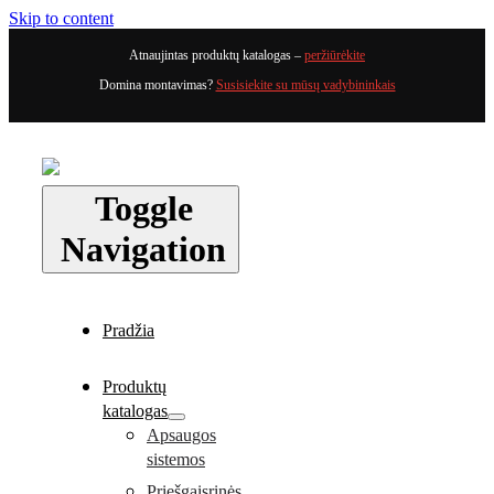
Skip to content
Atnaujintas produktų katalogas –
peržiūrėkite
Domina montavimas?
Susisiekite su mūsų vadybininkais
Toggle
Navigation
Pradžia
Produktų
katalogas
Apsaugos
sistemos
Priešgaisrinės