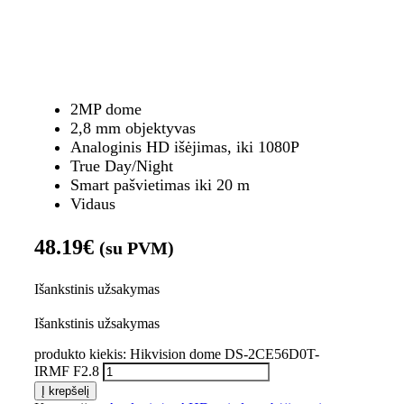
2MP dome
2,8 mm objektyvas
Analoginis HD išėjimas, iki 1080P
True Day/Night
Smart pašvietimas iki 20 m
Vidaus
48.19
€
(su PVM)
Išankstinis užsakymas
Išankstinis užsakymas
produkto kiekis: Hikvision dome DS-2CE56D0T-
IRMF F2.8
Į krepšelį