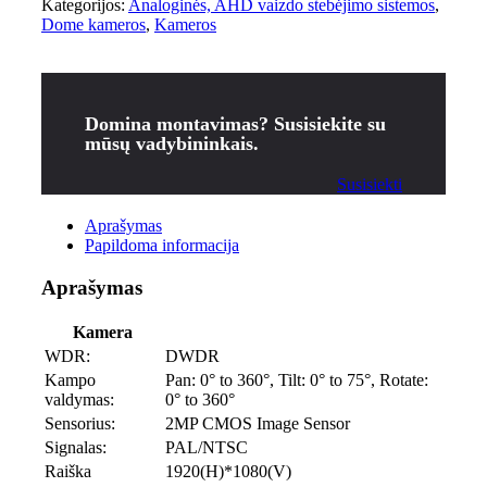
Kategorijos:
Analoginės, AHD vaizdo stebėjimo sistemos
,
Dome kameros
,
Kameros
Domina montavimas? Susisiekite su
mūsų vadybininkais.
Susisiekti
Aprašymas
Papildoma informacija
Aprašymas
Kamera
WDR:
DWDR
Kampo
Pan: 0° to 360°, Tilt: 0° to 75°, Rotate:
valdymas:
0° to 360°
Sensorius:
2MP CMOS Image Sensor
Signalas:
PAL/NTSC
Raiška
1920(H)*1080(V)