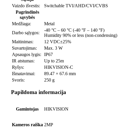
Vaizdo išvestis:
Switchable TVI/AHD/CVI/CVBS
Pagrindinės
sąvybės
Medžiaga:
Metal
-40 °C – 60 °C (-40 °F – 140 °F)
Darbo sąlygos:
Humidity 90% or less (non-condensing)
Maitinimas:
12 VDC±25%
Suvartojimas:
Max. 3 W
Apsaugos lygis:
IP67
IR atstumas:
Up to 25m
Ryšys:
HIKVISION-C
Išmatavimai:
89.47 × 67.6 mm
Svoris:
250 g
Papildoma informacija
Gamintojas
HIKVISION
Kameros raiška
2MP