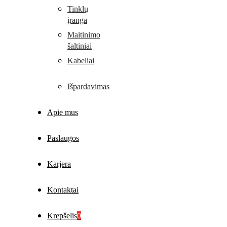
Tinklų
įranga
Maitinimo
šaltiniai
Kabeliai
Išpardavimas
Apie mus
Paslaugos
Karjera
Kontaktai
Krepšelis
0