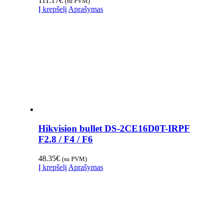
111.17
€
(su PVM)
Į krepšelį
Aprašymas
Hikvision bullet DS-2CE16D0T-IRPF
F2.8 / F4 / F6
48.35
€
(su PVM)
Į krepšelį
Aprašymas