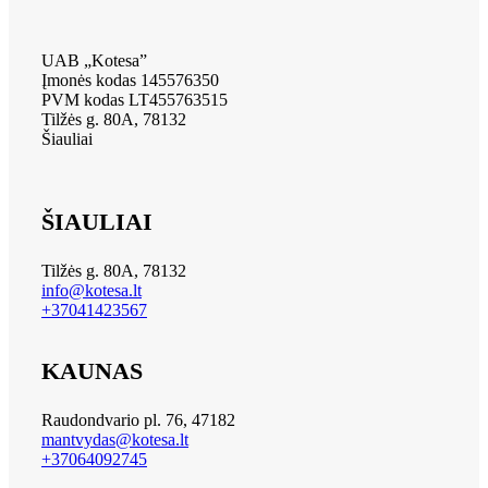
UAB „Kotesa”
Įmonės kodas 145576350
PVM kodas LT455763515
Tilžės g. 80A, 78132
Šiauliai
ŠIAULIAI
Tilžės g. 80A, 78132
info@kotesa.lt
+37041423567
KAUNAS
Raudondvario pl. 76, 47182
mantvydas@kotesa.lt
+37064092745