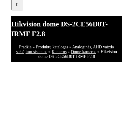
Hikvision dome DS-2CE56D0T-
IRMF F2.8
Pradžia
»
Produktų katalogas
»
Analoginės, AHD vaizdo
stebėjimo sistemos
»
Kameros
»
Dome kameros
»
Hikvision
dome DS-2CE56D0T-IRMF F2.8