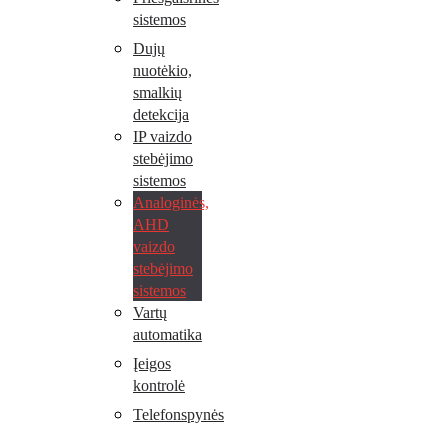
sistemos
Dujų
nuotėkio,
smalkių
detekcija
IP vaizdo
stebėjimo
sistemos
Analoginės,
AHD
vaizdo
stebėjimo
sistemos
Vartų
automatika
Įeigos
kontrolė
Telefonspynės