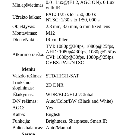
0.01 Lux@(F1.2, AGC ON), 0 Lux
Min.apšvietimas:
with IR
PAL: 1/25 s to 1/50, 000 s
Užrakto laikas:
NTSC: 1/30 s to 1/50, 000 s
Objektyvas:
2.8 mm, 3.6 mm, 6 mm fixed lens
Montavimas:
M12
Diena/Naktis:
IR cut filter
TVI: 1080p@30fps, 1080p@25fps,
AHD: 1080p@30fps, 1080p@25fps.
Atkūrimo raiška:
CVI: 1080p@30fps, 1080p@25fps,
CVBS: PAL/NTSC
Meniu
Vaizdo režimas:
STD/HIGH-SAT
Triukšmo
2D DNR
slopinimas:
Išlaikymas:
WDR/BLC/HLC/Global
D/N režimas:
Auto/Color/BW (Black and White)
AGC:
Yes
Kalba:
English
Funkcija:
Brightness, Sharpness, Smart IR
Baltos balancas:
Auto/Manual
Sąsaja