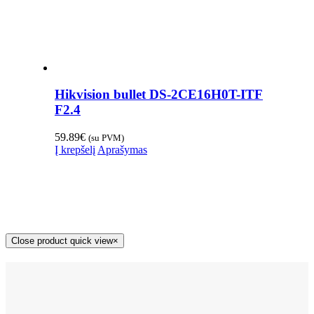
Hikvision bullet DS-2CE16H0T-ITF
F2.4
59.89
€
(su PVM)
Į krepšelį
Aprašymas
Close product quick view
×