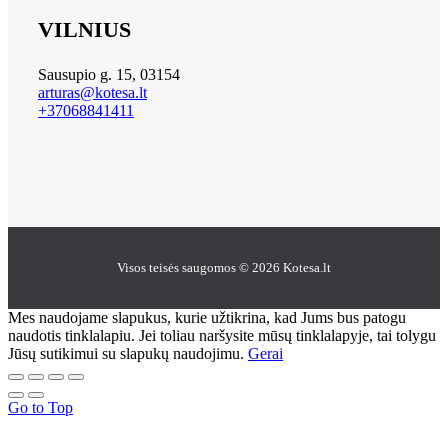
VILNIUS
Sausupio g. 15, 03154
arturas@kotesa.lt
+37068841411
Visos teisės saugomos © 2026 Kotesa.lt
Mes naudojame slapukus, kurie užtikrina, kad Jums bus patogu
naudotis tinklalapiu. Jei toliau naršysite mūsų tinklalapyje, tai tolygu
Jūsų sutikimui su slapukų naudojimu.
Gerai
Go to Top