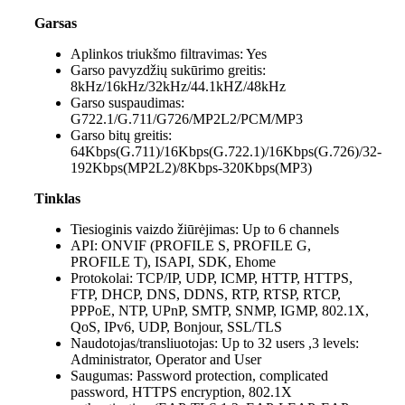
Garsas
Aplinkos triukšmo filtravimas:
Yes
Garso pavyzdžių sukūrimo greitis:
8kHz/16kHz/32kHz/44.1kHZ/48kHz
Garso suspaudimas:
G722.1/G.711/G726/MP2L2/PCM/MP3
Garso bitų greitis:
64Kbps(G.711)/16Kbps(G.722.1)/16Kbps(G.726)/32-
192Kbps(MP2L2)/8Kbps-320Kbps(MP3)
Tinklas
Tiesioginis vaizdo žiūrėjimas:
Up to 6 channels
API:
ONVIF (PROFILE S, PROFILE G,
PROFILE T), ISAPI, SDK, Ehome
Protokolai:
TCP/IP, UDP, ICMP, HTTP, HTTPS,
FTP, DHCP, DNS, DDNS, RTP, RTSP, RTCP,
PPPoE, NTP, UPnP, SMTP, SNMP, IGMP, 802.1X,
QoS, IPv6, UDP, Bonjour, SSL/TLS
Naudotojas/transliuotojas:
Up to 32 users ,3 levels:
Administrator, Operator and User
Saugumas:
Password protection, complicated
password, HTTPS encryption, 802.1X