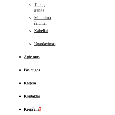
Tinklų
įranga
Maitinimo
šaltiniai
Kabeliai
Išpardavimas
Apie mus
Paslaugos
Karjera
Kontaktai
Krepšelis
0