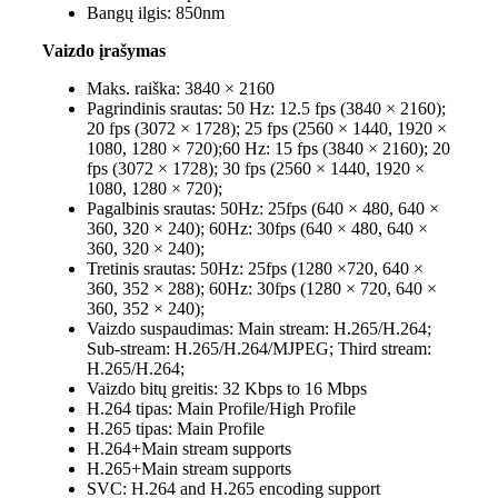
Bangų ilgis:
850nm
Vaizdo įrašymas
Maks. raiška:
3840 × 2160
Pagrindinis srautas:
50 Hz: 12.5 fps (3840 × 2160);
20 fps (3072 × 1728); 25 fps (2560 × 1440, 1920 ×
1080, 1280 × 720);60 Hz: 15 fps (3840 × 2160); 20
fps (3072 × 1728); 30 fps (2560 × 1440, 1920 ×
1080, 1280 × 720);
Pagalbinis srautas:
50Hz: 25fps (640 × 480, 640 ×
360, 320 × 240); 60Hz: 30fps (640 × 480, 640 ×
360, 320 × 240);
Tretinis srautas:
50Hz: 25fps (1280 ×720, 640 ×
360, 352 × 288); 60Hz: 30fps (1280 × 720, 640 ×
360, 352 × 240);
Vaizdo suspaudimas:
Main stream: H.265/H.264;
Sub-stream: H.265/H.264/MJPEG; Third stream:
H.265/H.264;
Vaizdo bitų greitis:
32 Kbps to 16 Mbps
H.264 tipas:
Main Profile/High Profile
H.265 tipas:
Main Profile
H.264+
Main stream supports
H.265+
Main stream supports
SVC:
H.264 and H.265 encoding support