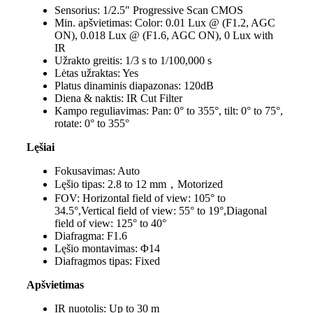
Sensorius:
1/2.5″ Progressive Scan CMOS
Min. apšvietimas:
Color: 0.01 Lux @ (F1.2, AGC
ON), 0.018 Lux @ (F1.6, AGC ON), 0 Lux with
IR
Užrakto greitis:
1/3 s to 1/100,000 s
Lėtas užraktas:
Yes
Platus dinaminis diapazonas:
120dB
Diena & naktis:
IR Cut Filter
Kampo reguliavimas:
Pan: 0° to 355°, tilt: 0° to 75°,
rotate: 0° to 355°
Lęšiai
Fokusavimas:
Auto
Lęšio tipas:
2.8 to 12 mm，Motorized
FOV:
Horizontal field of view: 105° to
34.5°,Vertical field of view: 55° to 19°,Diagonal
field of view: 125° to 40°
Diafragma:
F1.6
Lęšio montavimas:
Φ14
Diafragmos tipas:
Fixed
Apšvietimas
IR nuotolis:
Up to 30 m