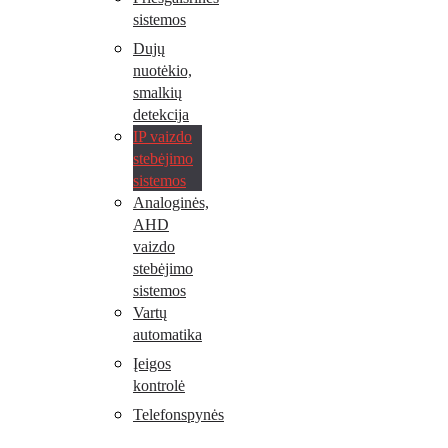
sistemos
Dujų
nuotėkio,
smalkių
detekcija
IP vaizdo
stebėjimo
sistemos
Analoginės,
AHD
vaizdo
stebėjimo
sistemos
Vartų
automatika
Įeigos
kontrolė
Telefonspynės