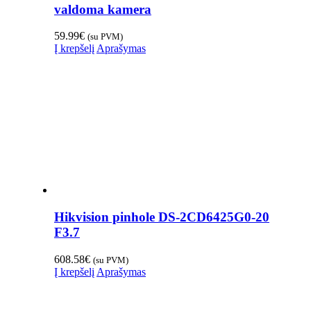
valdoma kamera
59.99
€
(su PVM)
Į krepšelį
Aprašymas
Hikvision pinhole DS-2CD6425G0-20
F3.7
608.58
€
(su PVM)
Į krepšelį
Aprašymas