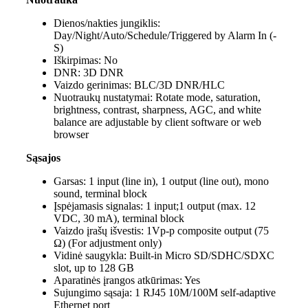
Dienos/nakties jungiklis:
Day/Night/Auto/Schedule/Triggered by Alarm In (-
S)
Iškirpimas:
No
DNR:
3D DNR
Vaizdo gerinimas:
BLC/3D DNR/HLC
Nuotraukų nustatymai:
Rotate mode, saturation,
brightness, contrast, sharpness, AGC, and white
balance are adjustable by client software or web
browser
Sąsajos
Garsas:
1 input (line in), 1 output (line out), mono
sound, terminal block
Įspėjamasis signalas:
1 input;1 output (max. 12
VDC, 30 mA), terminal block
Vaizdo įrašų išvestis:
1Vp-p composite output (75
Ω) (For adjustment only)
Vidinė saugykla:
Built-in Micro SD/SDHC/SDXC
slot, up to 128 GB
Aparatinės įrangos atkūrimas:
Yes
Sujungimo sąsaja:
1 RJ45 10M/100M self-adaptive
Ethernet port