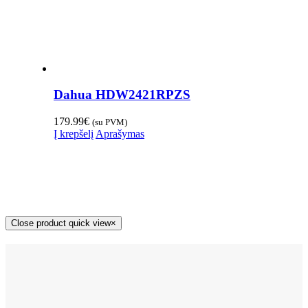
Dahua HDW2421RPZS
179.99
€
(su PVM)
Į krepšelį
Aprašymas
Close product quick view
×