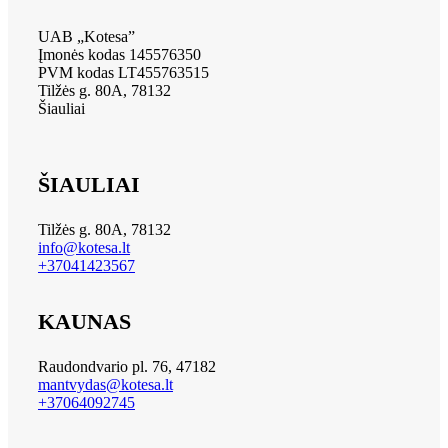
UAB „Kotesa”
Įmonės kodas 145576350
PVM kodas LT455763515
Tilžės g. 80A, 78132
Šiauliai
ŠIAULIAI
Tilžės g. 80A, 78132
info@kotesa.lt
+37041423567
KAUNAS
Raudondvario pl. 76, 47182
mantvydas@kotesa.lt
+37064092745