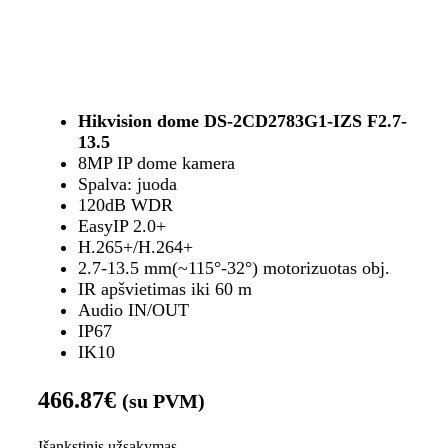
Hikvision dome DS-2CD2783G1-IZS F2.7-
13.5
8MP IP dome kamera
Spalva: juoda
120dB WDR
EasyIP 2.0+
H.265+/H.264+
2.7-13.5 mm(~115°-32°) motorizuotas obj.
IR apšvietimas iki 60 m
Audio IN/OUT
IP67
IK10
466.87
€
(su PVM)
Išankstinis užsakymas