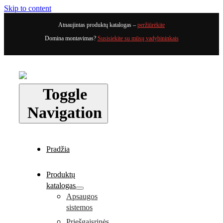
Skip to content
Atnaujintas produktų katalogas –
peržiūrėkite
Domina montavimas?
Susisiekite su mūsų vadybininkais
Toggle
Navigation
Pradžia
Produktų
katalogas
Apsaugos
sistemos
Priešgaisrinės