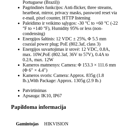
Portuguese (Brazil))
Pagrindinės funkcijos:
Anti-flicker, three streams,
heartbeat, mirror, privacy masks, password reset via
e-mail, pixel counter, HTTP listening
Paleidimo ir veikimo sąlygos:
-30 °C to +60 °C (-22
°F to +140 °F), Humidity 95% or less (non-
condensing)
Energijos šaltinis:
12 VDC ± 25%, Φ 5.5 mm
coaxial power plug; PoE (802.3af, class 3)
Energijos suvartojimas ir srovė:
12 VDC, 0.8A,
max. 10W,PoE (802.3af, 36V to 57V), 0.4A to
0.2A, max. 12W
Kameros matmenys:
Camera: Φ 153.3 × 111.6 mm
(Φ 6″ × 4.4″)
Kameros svoris:
Camera: Approx. 835g (1.8
lb.),With Package: Approx. 1305g (2.9 lb.)
Patvirtinimas
Apsauga:
IK10, IP67
Papildoma informacija
Gamintojas
HIKVISION