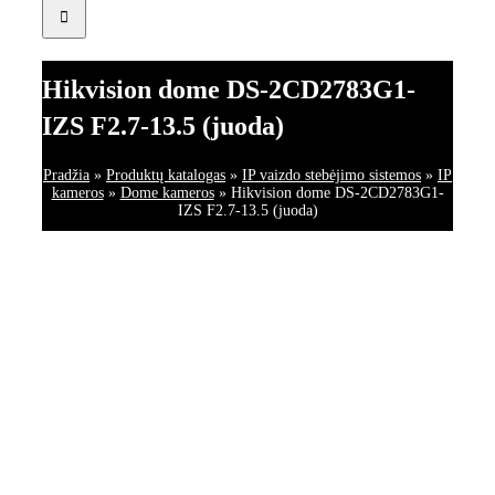
Hikvision dome DS-2CD2783G1-
IZS F2.7-13.5 (juoda)
Pradžia
»
Produktų katalogas
»
IP vaizdo stebėjimo sistemos
»
IP
kameros
»
Dome kameros
»
Hikvision dome DS-2CD2783G1-
IZS F2.7-13.5 (juoda)