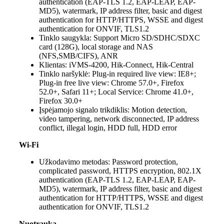
authentication (EAP-TLS 1.2, EAP-LEAP, EAP-
MD5), watermark, IP address filter, basic and digest
authentication for HTTP/HTTPS, WSSE and digest
authentication for ONVIF, TLS1.2
Tinklo saugykla:
Support Micro SD/SDHC/SDXC
card (128G), local storage and NAS
(NFS,SMB/CIFS), ANR
Klientas:
iVMS-4200, Hik-Connect, Hik-Central
Tinklo naršyklė:
Plug-in required live view: IE8+;
Plug-in free live view: Chrome 57.0+, Firefox
52.0+, Safari 11+; Local Service: Chrome 41.0+,
Firefox 30.0+
Įspėjamojo signalo trikdiklis:
Motion detection,
video tampering, network disconnected, IP address
conflict, illegal login, HDD full, HDD error
Wi-Fi
Užkodavimo metodas:
Password protection,
complicated password, HTTPS encryption, 802.1X
authentication (EAP-TLS 1.2, EAP-LEAP, EAP-
MD5), watermark, IP address filter, basic and digest
authentication for HTTP/HTTPS, WSSE and digest
authentication for ONVIF, TLS1.2
Nuotrauka