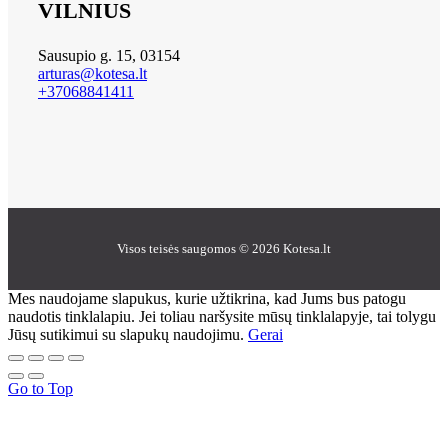
VILNIUS
Sausupio g. 15, 03154
arturas@kotesa.lt
+37068841411
Visos teisės saugomos © 2026 Kotesa.lt
Mes naudojame slapukus, kurie užtikrina, kad Jums bus patogu
naudotis tinklalapiu. Jei toliau naršysite mūsų tinklalapyje, tai tolygu
Jūsų sutikimui su slapukų naudojimu.
Gerai
Go to Top