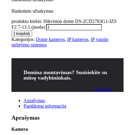
Išankstinis užsakymas
produkto kiekis: Hikvision dome DS-2CD2783G1-IZS
F2.7-13.5 (juoda)
Į krepšelį
Kategorijos:
Dome kameros
,
IP kameros
,
IP vaizdo
stebėjimo sistemos
Domina montavimas? Susisiekite su
mūsų vadybininkais.
Susisiekti
Aprašymas
Papildoma informacija
Aprašymas
Kamera