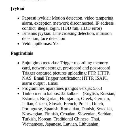
Įvykiai
Paprasti įvykiai:
Motion detection, video tampering
alarm, exception (network disconnected, IP address
conflict, illegal login, HDD full, HDD error)
Išmanūs įvykiai:
Line crossing detection, intrusion
detection, face detection
Veidų aptikimas:
Yes
Pagrindinis
Sujungimo metodas:
Trigger recording: memory
card, network storage, pre-record and post-record
Trigger captured pictures uploading: FTP, HTTP,
NAS, Email Trigger notification: HTTP, ISAPI,
alarm output , Email
Programinės-aparatinės įrangos versija:
5.6.3
Tinklo meniu kalbos:
32 kalbos – (English, Russian,
Estonian, Bulgarian, Hungarian, Greek, German,
Italian, Czech, Slovak, French, Polish, Dutch,
Portuguese, Spanish, Romanian, Danish, Swedish,
Norwegian, Finnish, Croatian, Slovenian, Serbian,
Turkish, Korean, Traditional Chinese, Thai,
Vietnamese, Japanese, Latvian, Lithuanian,