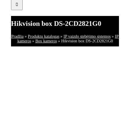
Hikvision box DS-2CD2821G0
Pradžia
»
Produktų katalogas
»
IP vaizdo stebėjimo sistemos
»
IP
kameros
»
Box kameros
»
Hikvision box DS-2CD2821G0