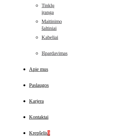
Tinklų
įranga
Maitinimo
šaltiniai
Kabeliai
Išpardavimas
Apie mus
Paslaugos
Karjera
Kontaktai
Krepšelis
0