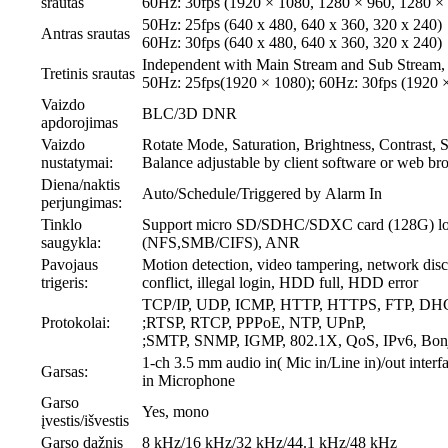
srautas
60Hz: 30fps (1920 × 1080, 1280 × 960, 1280 ×
50Hz: 25fps (640 x 480, 640 x 360, 320 x 240)
Antras srautas
60Hz: 30fps (640 x 480, 640 x 360, 320 x 240)
Independent with Main Stream and Sub Stream, 
Tretinis srautas
50Hz: 25fps(1920 × 1080); 60Hz: 30fps (1920 
Vaizdo
BLC/3D DNR
apdorojimas
Vaizdo
Rotate Mode, Saturation, Brightness, Contrast,
nustatymai:
Balance adjustable by client software or web br
Diena/naktis
Auto/Schedule/Triggered by Alarm In
perjungimas:
Tinklo
Support micro SD/SDHC/SDXC card (128G) lo
saugykla:
(NFS,SMB/CIFS), ANR
Pavojaus
Motion detection, video tampering, network disc
trigeris:
conflict, illegal login, HDD full, HDD error
TCP/IP, UDP, ICMP, HTTP, HTTPS, FTP, DH
Protokolai:
;RTSP, RTCP, PPPoE, NTP, UPnP,
;SMTP, SNMP, IGMP, 802.1X, QoS, IPv6, Bon
1-ch 3.5 mm audio in( Mic in/Line in)/out interfa
Garsas:
in Microphone
Garso
Yes, mono
įvestis/išvestis
Garso dažnis
8 kHz/16 kHz/32 kHz/44.1 kHz/48 kHz