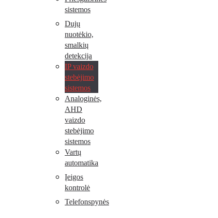
sistemos
Dujų
nuotėkio,
smalkių
detekcija
IP vaizdo
stebėjimo
sistemos
Analoginės,
AHD
vaizdo
stebėjimo
sistemos
Vartų
automatika
Įeigos
kontrolė
Telefonspynės