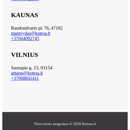
KAUNAS
Raudondvario pl. 76, 47182
mantvydas@kotesa.lt
+37064092745
VILNIUS
Sausupio g. 15, 03154
arturas@kotesa.lt
+37068841411
Visos teisės saugomos © 2026 Kotesa.lt