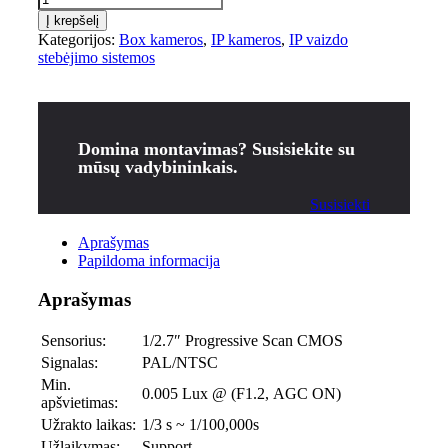
Į krepšelį
Kategorijos:
Box kameros
,
IP kameros
,
IP vaizdo
stebėjimo sistemos
Domina montavimas? Susisiekite su
mūsų vadybininkais.
Susisiekti
Aprašymas
Papildoma informacija
Aprašymas
Sensorius:
1/2.7″ Progressive Scan CMOS
Signalas:
PAL/NTSC
Min.
0.005 Lux @ (F1.2, AGC ON)
apšvietimas:
Užrakto laikas:
1/3 s ~ 1/100,000s
Užlaikymas:
Support