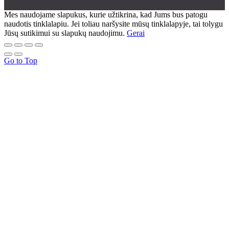
Mes naudojame slapukus, kurie užtikrina, kad Jums bus patogu
naudotis tinklalapiu. Jei toliau naršysite mūsų tinklalapyje, tai tolygu
Jūsų sutikimui su slapukų naudojimu.
Gerai
Go to Top