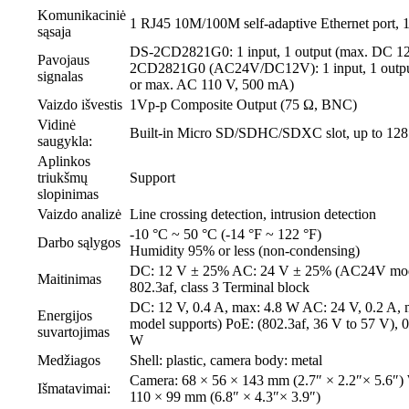
Komunikaciniė
1 RJ45 10M/100M self-adaptive Ethernet port,
sąsaja
DS-2CD2821G0: 1 input, 1 output (max. DC 1
Pavojaus
2CD2821G0 (AC24V/DC12V): 1 input, 1 outpu
signalas
or max. AC 110 V, 500 mA)
Vaizdo išvestis
1Vp-p Composite Output (75 Ω, BNC)
Vidinė
Built-in Micro SD/SDHC/SDXC slot, up to 12
saugykla:
Aplinkos
triukšmų
Support
slopinimas
Vaizdo analizė
Line crossing detection, intrusion detection
-10 °C ~ 50 °C (-14 °F ~ 122 °F)
Darbo sąlygos
Humidity 95% or less (non-condensing)
DC: 12 V ± 25% AC: 24 V ± 25% (AC24V mode
Maitinimas
802.3af, class 3 Terminal block
DC: 12 V, 0.4 A, max: 4.8 W AC: 24 V, 0.2 A
Energijos
model supports) PoE: (802.3af, 36 V to 57 V), 0
suvartojimas
W
Medžiagos
Shell: plastic, camera body: metal
Camera: 68 × 56 × 143 mm (2.7″ × 2.2″× 5.6″) 
Išmatavimai:
110 × 99 mm (6.8″ × 4.3″× 3.9″)