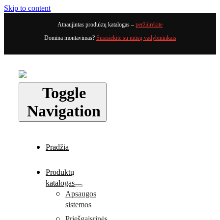
Skip to content
Atnaujintas produktų katalogas –
peržiūrėkite
Domina montavimas?
Susisiekite su mūsų vadybininkais
Toggle
Navigation
Pradžia
Produktų
katalogas
Apsaugos
sistemos
Priešgaisrinės