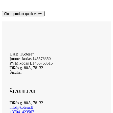
Close product quick view
×
UAB „Kotesa”
Įmonės kodas 145576350
PVM kodas LT455763515
Tilžės g. 80A, 78132
Šiauliai
ŠIAULIAI
Tilžės g. 80A, 78132
info@kotesa.lt
+37041423567