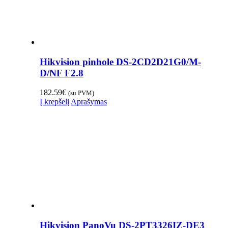
Hikvision pinhole DS-2CD2D21G0/M-
D/NF F2.8
182.59
€
(su PVM)
Į krepšelį
Aprašymas
Hikvision PanoVu DS-2PT3326IZ-DE3