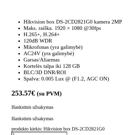
Hikvision box DS-2CD2821G0 kamera 2MP
Maks. raiška. 1920 × 1080 @30fps
H.265+, H.264+
120dB WDR
Mikrofonas (yra galimybė)
AC24V (yra galimybė)
Garsas/Aliarmas
Kortelės talpa iki 128 GB
BLC/3D DNR/ROI
Spalva: 0.005 Lux @ (F1.2, AGC ON)
253.57
€
(su PVM)
Išankstinis užsakymas
Išankstinis užsakymas
produkto kiekis: Hikvision box DS-2CD2821G0