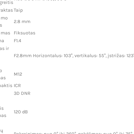
greitis
raktas
Taip
imo
2.8 mm
s
imas
Fiksuotas
ma
F1.4
as ir
F2.8mm Horizontalus: 103°, vertikalus: 55°, įstrižas: 123
o
M12
mas
naktis
ICR
3D DNR
is
120 dB
nas
mų
Pakreipimas: nuo 0° iki 360°, pakėlimas: nuo 0° iki 75°