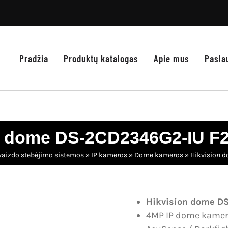
Pradžia
Produktų katalogas
Apie mus
Pasla
n dome DS-2CD2346G2-IU F2.
 vaizdo stebėjimo sistemos
»
IP kameros
»
Dome kameros
»
Hikvision 
Hikvision dome DS
4MP IP dome kame