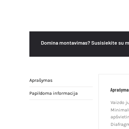
Domina montavimas? Susisiekite su m
Aprašymas
Aprašyma
Papildoma informacija
Vaizdo ju
Minimal
apšviet
Diafrag