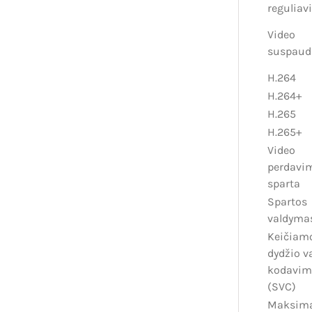
reguliav
Video
suspaud
H.264
H.264+
H.265
H.265+
Video
perdavi
sparta
Spartos
valdyma
Keičiam
dydžio v
kodavim
(SVC)
Maksima