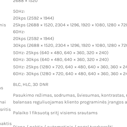
2688 × 1520
50Hz:
20kps (2592 × 1944)
nis
25kps (2688 × 1520, 2304 × 1296, 1920 × 1080, 1280 × 72
60Hz:
20kps (2592 × 1944)
30kps (2688 × 1520, 2304 × 1296, 1920 × 1080, 1280 × 72
50Hz: 25kps (640 × 480, 640 × 360, 320 × 240)
60Hz: 30kps (640 × 480, 640 × 360, 320 × 240)
50Hz: 25kps (1280 × 720, 640 × 480, 640 × 360, 360 × 2
60Hz: 30kps (1280 × 720, 640 × 480, 640 × 360, 360 × 2
BLC, HLC, 3D DNR
as
Pasukimo režimas, sodrumas, šviesumas, kontrastas, r
mai
balansas reguliuojamas kliento programinės įrangos a
sritis
Palaiko 1 fiksuotą sritį visiems srautams
naktis
Diena / naktis / automatinis / pagal tvarkaraštį