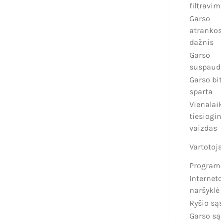
filtravi
Garso
atranko
dažnis
Garso
suspaud
Garso bi
sparta
Vienalai
tiesiogin
vaizdas
Vartotoj
Program
Internet
naršyklė
Ryšio są
Garso są