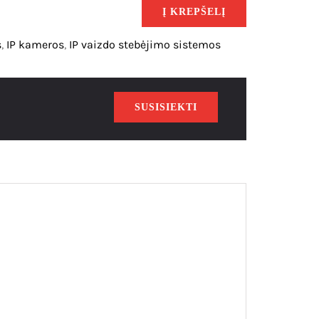
Į KREPŠELĮ
s
,
IP kameros
,
IP vaizdo stebėjimo sistemos
SUSISIEKTI