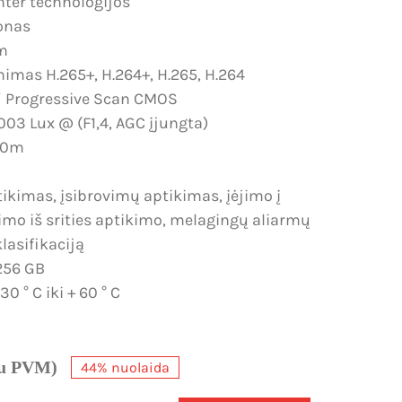
hter technologijos
onas
m
nimas H.265+, H.264+, H.265, H.264
.7″ Progressive Scan CMOS
003 Lux @ (F1,4, AGC įjungta)
 30m
tikimas, įsibrovimų aptikimas, įėjimo į
jimo iš srities aptikimo, melagingų aliarmų
klasifikaciją
 256 GB
0 ° C iki + 60 ° C
su PVM)
44% nuolaida