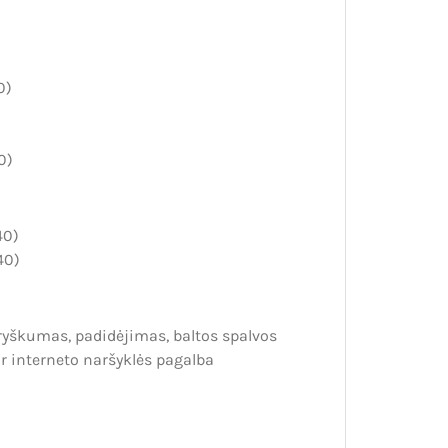
0)
0)
40)
40)
yškumas, padidėjimas, baltos spalvos
r interneto naršyklės pagalba