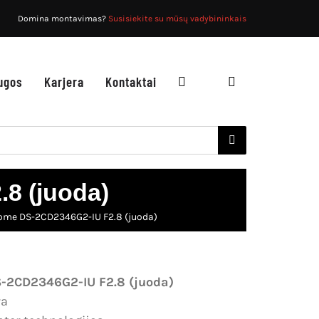
Domina montavimas?
Susisiekite su mūsų vadybininkais
ugos
Karjera
Kontaktai
8 (juoda)
dome DS-2CD2346G2-IU F2.8 (juoda)
-2CD2346G2-IU F2.8 (juoda)
ra