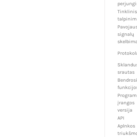
perjung
Tinklinis
talpinim
Pavojau
signalų
skelbim
Protokol
Sklandu
srautas
Bendros
funkcijo
Program
įrangos
versija
API
Aplnkos
triukšm