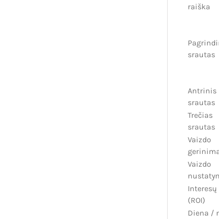
raiška
Pagrindi
srautas
Antrinis
srautas
Trečias
srautas
Vaizdo
gerinim
Vaizdo
nustaty
Interesų 
(ROI)
Diena / 