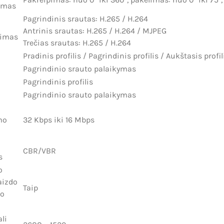
imas
Pagrindinis srautas: H.265 / H.264
Antrinis srautas: H.265 / H.264 / MJPEG
imas
Trečias srautas: H.265 / H.264
Pradinis profilis / Pagrindinis profilis / Aukštasis profil
Pagrindinio srauto palaikymas
Pagrindinis profilis
Pagrindinio srauto palaikymas
mo
32 Kbps iki 16 Mbps
CBR/VBR
s
o
aizdo
Taip
o
li