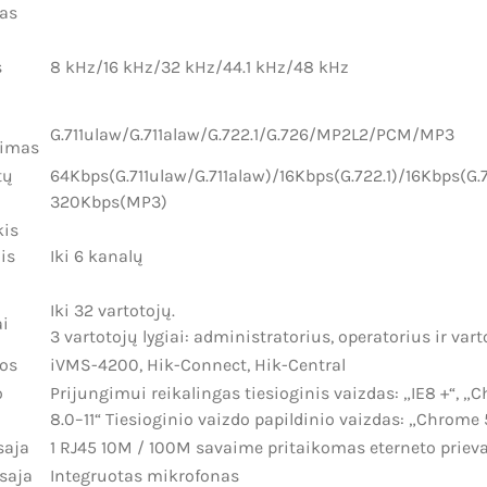
mas
s
8 kHz/16 kHz/32 kHz/44.1 kHz/48 kHz
G.711ulaw/G.711alaw/G.722.1/G.726/MP2L2/PCM/MP3
imas
tų
64Kbps(G.711ulaw/G.711alaw)/16Kbps(G.722.1)/16Kbps(G
320Kbps(MP3)
kis
is
Iki 6 kanalų
Iki 32 vartotojų.
ai
3 vartotojų lygiai: administratorius, operatorius ir vart
os
iVMS-4200, Hik-Connect, Hik-Central
o
Prijungimui reikalingas tiesioginis vaizdas: „IE8 +“, „Ch
8.0–11“ Tiesioginio vaizdo papildinio vaizdas: „Chrome 5
saja
1 RJ45 10M / 100M savaime pritaikomas eterneto priev
saja
Integruotas mikrofonas