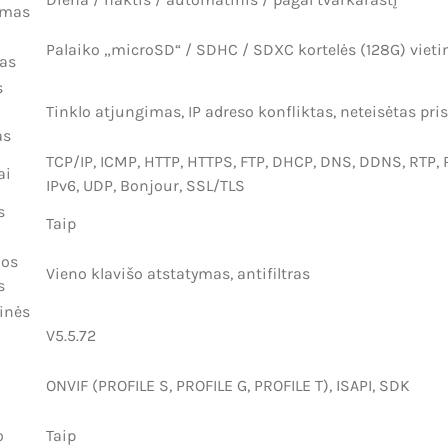
imas
Palaiko „microSD“ / SDHC / SDXC kortelės (128G) vieti
as
s
Tinklo atjungimas, IP adreso konfliktas, neteisėtas pr
as
TCP/IP, ICMP, HTTP, HTTPS, FTP, DHCP, DNS, DDNS, RTP, 
ai
IPv6, UDP, Bonjour, SSL/TLS
s
Taip
ios
Vieno klavišo atstatymas, antifiltras
s
inės
V5.5.72
ONVIF (PROFILE S, PROFILE G, PROFILE T), ISAPI, SDK
o
Taip