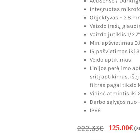
AcuSense / Darkfig
Integruotas mikrof
Objektyvas – 2.8 m
Vaizdo įrašų glaudi
Vaizdo jutiklis 1/2
Min. apšvietimas 0.
IR pašvietimas iki
Veido aptikimas
Linijos perėjimo ap
sritį aptikimas, išė
filtras pagal tikslo 
Vidinė atmintis iki
Darbo sąlygos nuo -3
IP66
222.33
€
125.00
€
(
Original
Current