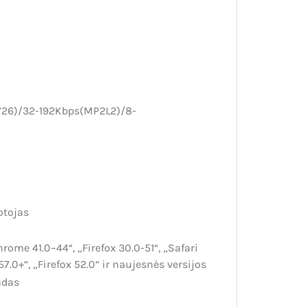
.726)/32-192Kbps(MP2L2)/8-
otojas
rome 41.0–44“, „Firefox 30.0-51“, „Safari
7.0+“, „Firefox 52.0“ ir naujesnės versijos
adas