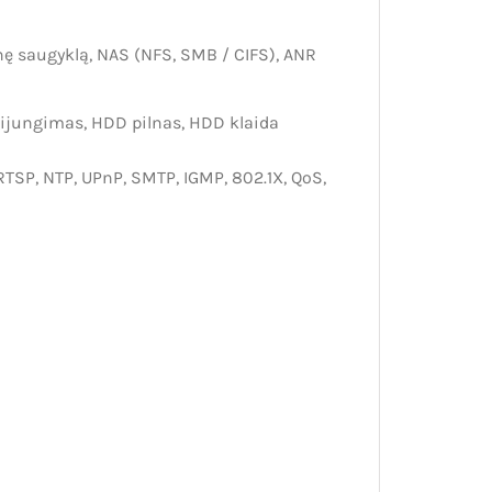
nę saugyklą, NAS (NFS, SMB / CIFS), ANR
isijungimas, HDD pilnas, HDD klaida
RTSP, NTP, UPnP, SMTP, IGMP, 802.1X, QoS,