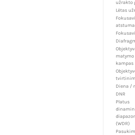
užrakto 
Lėtas už
Fokusav
atstuma
Fokusav
Diafrag
Objektyv
matymo
kampas
Objektyv
tvirtini
Diena / 
DNR
Platus
dinamin
diapazo
(WDR)
Pasuki