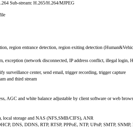
H.264 Sub-stream: H.265/H.264/MJPEG
ile
ction, region entrance detection, region exiting detection (Human&Vehicl
m, exception (network disconnected, IP address conflict, illegal login
surveillance center, send email, trigger recording, trigger capture
eam and third stream
pness, AGC and white balance adjustable by client software or web brow
 local storage and NAS (NFS,SMB/CIFS), ANR
DHCP, DNS, DDNS, RTP, RTSP, PPPoE, NTP, UPnP, SMTP, SNMP, IG