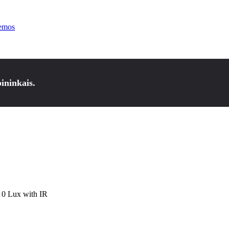
temos
ininkais.
 0 Lux with IR