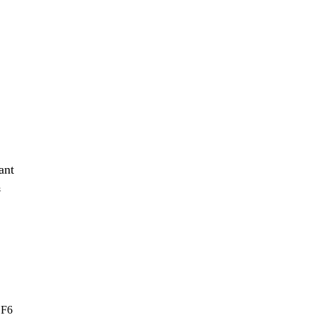
ant
ą
 F6