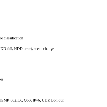
e classification)
, HDD full, HDD error), scene change
ser
MP, 802.1X, QoS, IPv6, UDP, Bonjour,