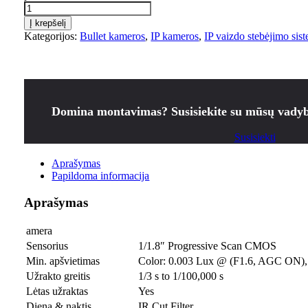
Į krepšelį
Kategorijos:
Bullet kameros
,
IP kameros
,
IP vaizdo stebėjimo sis
Domina montavimas? Susisiekite su mūsų vadyb
Susisiekti
Aprašymas
Papildoma informacija
Aprašymas
amera
Sensorius
1/1.8″ Progressive Scan CMOS
Min. apšvietimas
Color: 0.003 Lux @ (F1.6, AGC ON),
Užrakto greitis
1/3 s to 1/100,000 s
Lėtas užraktas
Yes
Diena & naktis
IR Cut Filter