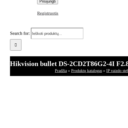
Registruotis
Search for:
Hikvision bullet DS-2CD2T86G2-4I F2.8 
Pradžia
»
Produktų katalogas
»
IP vaizdo ste