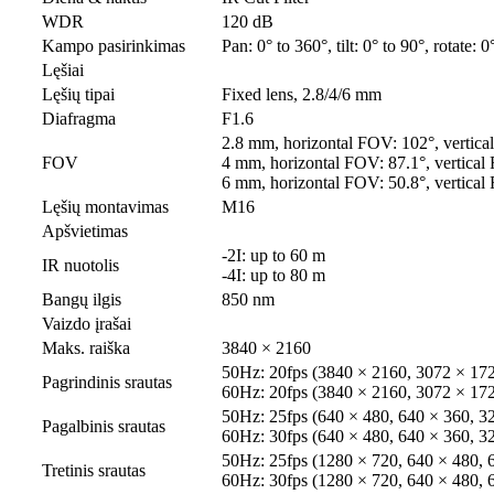
WDR
120 dB
Kampo pasirinkimas
Pan: 0° to 360°, tilt: 0° to 90°, rotate: 
Lęšiai
Lęšių tipai
Fixed lens, 2.8/4/6 mm
Diafragma
F1.6
2.8 mm, horizontal FOV: 102°, vertic
FOV
4 mm, horizontal FOV: 87.1°, vertical
6 mm, horizontal FOV: 50.8°, vertical
Lęšių montavimas
M16
Apšvietimas
-2I: up to 60 m
IR nuotolis
-4I: up to 80 m
Bangų ilgis
850 nm
Vaizdo įrašai
Maks. raiška
3840 × 2160
50Hz: 20fps (3840 × 2160, 3072 × 172
Pagrindinis srautas
60Hz: 20fps (3840 × 2160, 3072 × 172
50Hz: 25fps (640 × 480, 640 × 360, 3
Pagalbinis srautas
60Hz: 30fps (640 × 480, 640 × 360, 3
50Hz: 25fps (1280 × 720, 640 × 480, 
Tretinis srautas
60Hz: 30fps (1280 × 720, 640 × 480, 