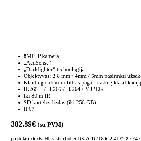
8MP IP kamera
„AcuSense“
„Darkfighter“ technologija
Objektyvas: 2.8 mm / 4mm / 6mm pasirinkti užsak
Klaidingo aliarmo filtras pagal tikslinę klasifikacij
H.265 + / H.265 / H.264 / MJPEG
Iki 80 m IR
SD kortelės lizdas (iki 256 GB)
IP67
382.89
€
(su PVM)
produkto kiekis: Hikvision bullet DS-2CD2T86G2-4I F2.8 / F4 /