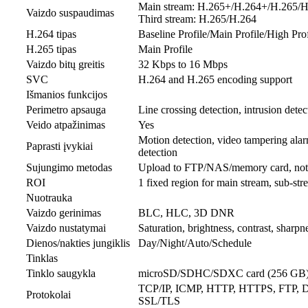
Main stream: H.265+/H.264+/H.265/
Vaizdo suspaudimas
Third stream: H.265/H.264
H.264 tipas
Baseline Profile/Main Profile/High Prof
H.265 tipas
Main Profile
Vaizdo bitų greitis
32 Kbps to 16 Mbps
SVC
H.264 and H.265 encoding support
Išmanios funkcijos
Perimetro apsauga
Line crossing detection, intrusion dete
Veido atpažinimas
Yes
Motion detection, video tampering alar
Paprasti įvykiai
detection
Sujungimo metodas
Upload to FTP/NAS/memory card, notify 
ROI
1 fixed region for main stream, sub-str
Nuotrauka
Vaizdo gerinimas
BLC, HLC, 3D DNR
Vaizdo nustatymai
Saturation, brightness, contrast, shar
Dienos/nakties jungiklis
Day/Night/Auto/Schedule
Tinklas
Tinklo saugykla
microSD/SDHC/SDXC card (256 GB),
TCP/IP, ICMP, HTTP, HTTPS, FTP, 
Protokolai
SSL/TLS