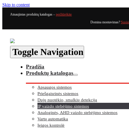
Skip to content
Atnaujintas produktų katalogas –
peržiūrėkite
Domina montavimas?
Susis
Toggle Navigation
Pradžia
Produktų katalogas
Apsaugos sistemos
Priešgaisrinės sistemos
Dujų nuotėkio, smalkių detekcija
IP vaizdo stebėjimo sistemos
Analoginės, AHD vaizdo stebėjimo sistemos
Vartų automatika
Įeigos kontrolė