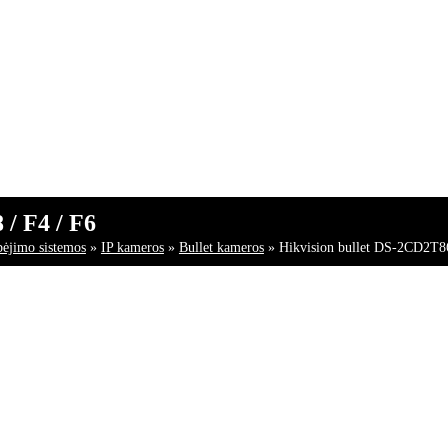
/ F4 / F6
bėjimo sistemos
»
IP kameros
»
Bullet kameros
»
Hikvision bullet DS-2CD2T86