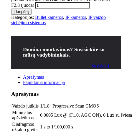
F2.8 (juoda)
Į krepšelį
Kategorijos:
Bullet kameros
,
IP kameros
,
IP vaizdo
stebėjimo sistemos
Domina montavimas? Susisiekite su
mūsų vadybininkais.
Susisiekti
Aprašymas
Papildoma informacija
Aprašymas
Vaizdo jutiklis
1/1.8ʺ Progressive Scan CMOS
Minimalus
0,0005 Lux @ (F1.0, AGC ON), 0 Lux su šviesa
apšvietimas
Diafragmos
1 s to 1/100,000 s
užrakto greitis