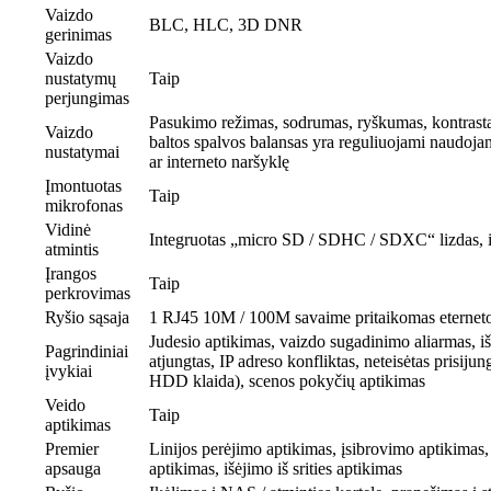
Vaizdo
BLC, HLC, 3D DNR
gerinimas
Vaizdo
nustatymų
Taip
perjungimas
Pasukimo režimas, sodrumas, ryškumas, kontrast
Vaizdo
baltos spalvos balansas yra reguliuojami naudoja
nustatymai
ar interneto naršyklę
Įmontuotas
Taip
mikrofonas
Vidinė
Integruotas „micro SD / SDHC / SDXC“ lizdas, 
atmintis
Įrangos
Taip
perkrovimas
Ryšio sąsaja
1 RJ45 10M / 100M savaime pritaikomas eterneto
Judesio aptikimas, vaizdo sugadinimo aliarmas, iši
Pagrindiniai
atjungtas, IP adreso konfliktas, neteisėtas prisij
įvykiai
HDD klaida), scenos pokyčių aptikimas
Veido
Taip
aptikimas
Premier
Linijos perėjimo aptikimas, įsibrovimo aptikimas, į
apsauga
aptikimas, išėjimo iš srities aptikimas