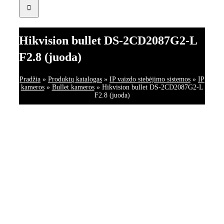
Hikvision bullet DS-2CD2087G2-L
F2.8 (juoda)
Pradžia
»
Produktų katalogas
»
IP vaizdo stebėjimo sistemos
»
IP
kameros
»
Bullet kameros
»
Hikvision bullet DS-2CD2087G2-L
F2.8 (juoda)