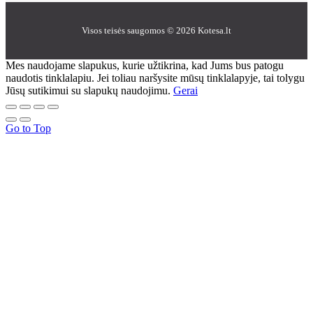
Visos teisės saugomos © 2026 Kotesa.lt
Mes naudojame slapukus, kurie užtikrina, kad Jums bus patogu
naudotis tinklalapiu. Jei toliau naršysite mūsų tinklalapyje, tai tolygu
Jūsų sutikimui su slapukų naudojimu.
Gerai
Go to Top