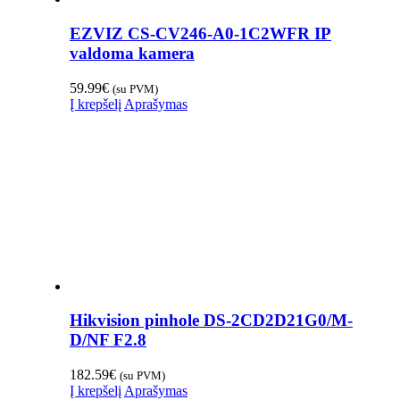
EZVIZ CS-CV246-A0-1C2WFR IP
valdoma kamera
59.99
€
(su PVM)
Į krepšelį
Aprašymas
Hikvision pinhole DS-2CD2D21G0/M-
D/NF F2.8
182.59
€
(su PVM)
Į krepšelį
Aprašymas