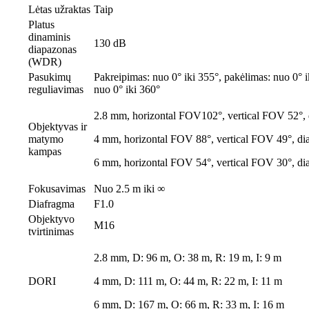
Lėtas užraktas
Taip
Platus
dinaminis
130 dB
diapazonas
(WDR)
Pasukimų
Pakreipimas: nuo 0° iki 355°, pakėlimas: nuo 0° i
reguliavimas
nuo 0° iki 360°
2.8 mm, horizontal FOV102°, vertical FOV 52°,
Objektyvas ir
matymo
4 mm, horizontal FOV 88°, vertical FOV 49°, d
kampas
6 mm, horizontal FOV 54°, vertical FOV 30°, d
Fokusavimas
Nuo 2.5 m iki ∞
Diafragma
F1.0
Objektyvo
M16
tvirtinimas
2.8 mm, D: 96 m, O: 38 m, R: 19 m, I: 9 m
DORI
4 mm, D: 111 m, O: 44 m, R: 22 m, I: 11 m
6 mm, D: 167 m, O: 66 m, R: 33 m, I: 16 m