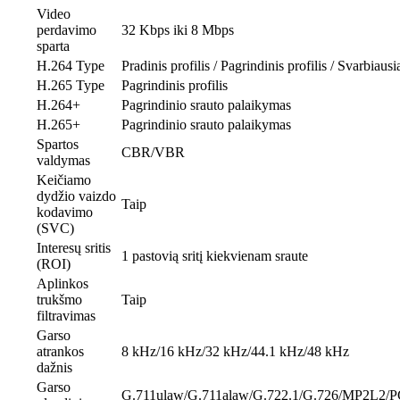
Video
perdavimo
32 Kbps iki 8 Mbps
sparta
H.264 Type
Pradinis profilis / Pagrindinis profilis / Svarbiausia
H.265 Type
Pagrindinis profilis
H.264+
Pagrindinio srauto palaikymas
H.265+
Pagrindinio srauto palaikymas
Spartos
CBR/VBR
valdymas
Keičiamo
dydžio vaizdo
Taip
kodavimo
(SVC)
Interesų sritis
1 pastovią sritį kiekvienam sraute
(ROI)
Aplinkos
trukšmo
Taip
filtravimas
Garso
atrankos
8 kHz/16 kHz/32 kHz/44.1 kHz/48 kHz
dažnis
Garso
G.711ulaw/G.711alaw/G.722.1/G.726/MP2L2