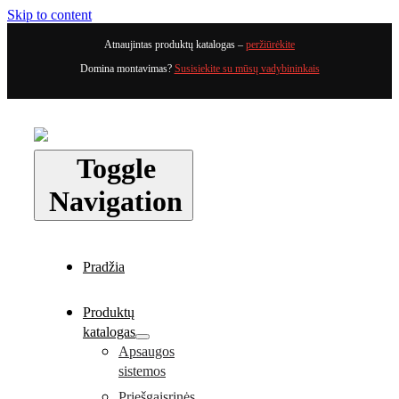
Skip to content
Atnaujintas produktų katalogas –
peržiūrėkite
Domina montavimas?
Susisiekite su mūsų vadybininkais
Toggle
Navigation
Pradžia
Produktų
katalogas
Apsaugos
sistemos
Priešgaisrinės