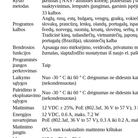
Ryšio
Įkėlimas į NAS / atminties kortelę, pranešimas į s
metodas
suaktyvinimas, lemputės įjungimas, garsinis įspėj
33 kalbos
Anglų, rusų, estų, bulgarų, vengrų, graikų, vokieči
Programos
slovakų, prancūzų, lenkų, olandų, portugalų, isp
kalbos
švedų, norvegų, suomių, kroatų, slovėnų, serbų, t
Tradicinė kinų, tailandiečių, vietnamiečių, japonų, 
portugalų (Brazilija), ukrainiečių kalba
Bendrosios
Apsauga nuo mirksėjimo, veidrodis, privatumo m
funkcijos
žurnalas, slaptažodžio nustatymas iš naujo el. paštu
Programinės
įrangos
Taip
perkrovimas
Laikymo
Nuo -30 ° C iki 60 ° C drėgnumas ne didesnis k
sąlygos
(nekondensuotas)
Paleidimo ir
Nuo -30 ° C iki 60 ° C drėgnumas ne didesnis k
eksploatavimo
(nekondensuotas)
sąlygos
Maitinimas
12 VDC ± 25%, PoE (802.3af, 36 V to 57 V), 3 
Energijos
12 VDC, 0.6 A, maks. 7.2 W
suvartojimas
PoE (802.3af, 36 V to 57 V), 0.3 A iki 0.2 A, ma
Maitinimo
Ø5,5 mm koaksialinis maitinimo kištukas
jungtis