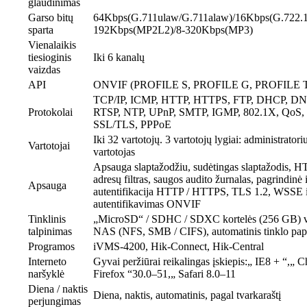
glaudinimas
Garso bitų
64Kbps(G.711ulaw/G.711alaw)/16Kbps(G.722.1
sparta
192Kbps(MP2L2)/8-320Kbps(MP3)
Vienalaikis
tiesioginis
Iki 6 kanalų
vaizdas
API
ONVIF (PROFILE S, PROFILE G, PROFILE T
TCP/IP, ICMP, HTTP, HTTPS, FTP, DHCP, DN
Protokolai
RTSP, NTP, UPnP, SMTP, IGMP, 802.1X, QoS, 
SSL/TLS, PPPoE
Iki 32 vartotojų. 3 vartotojų lygiai: administratoriu
Vartotojai
vartotojas
Apsauga slaptažodžiu, sudėtingas slaptažodis, H
adresų filtras, saugos audito žurnalas, pagrindinė 
Apsauga
autentifikacija HTTP / HTTPS, TLS 1.2, WSSE i
autentifikavimas ONVIF
Tinklinis
„MicroSD“ / SDHC / SDXC kortelės (256 GB) vie
talpinimas
NAS (NFS, SMB / CIFS), automatinis tinklo pa
Programos
iVMS-4200, Hik-Connect, Hik-Central
Interneto
Gyvai peržiūrai reikalingas įskiepis:„ IE8 + “,„
naršyklė
Firefox “30.0–51,„ Safari 8.0–11
Diena / naktis
Diena, naktis, automatinis, pagal tvarkaraštį
perjungimas