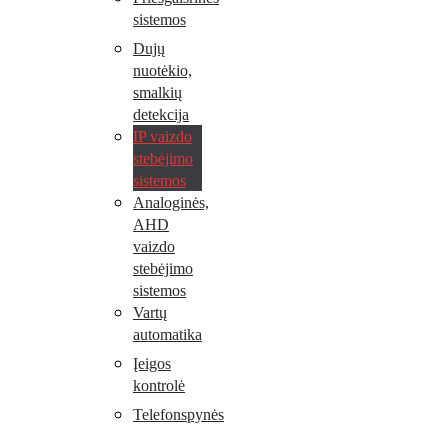
sistemos
Dujų
nuotėkio,
smalkių
detekcija
IP vaizdo
stebėjimo
sistemos
Analoginės,
AHD
vaizdo
stebėjimo
sistemos
Vartų
automatika
Įeigos
kontrolė
Telefonspynės