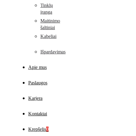
Tinklų
įranga
Maitinimo
šaltiniai
Kabeliai
Išpardavimas
Apie mus
Paslaugos
Karjera
Kontaktai
Krepšelis
0