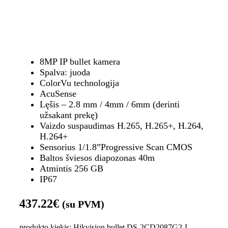
8MP IP bullet kamera
Spalva: juoda
ColorVu technologija
AcuSense
Lęšis – 2.8 mm / 4mm / 6mm (derinti
užsakant prekę)
Vaizdo suspaudimas H.265, H.265+, H.264,
H.264+
Sensorius 1/1.8”Progressive Scan CMOS
Baltos šviesos diapozonas 40m
Atmintis 256 GB
IP67
437.22
€
(su PVM)
produkto kiekis: Hikvision bullet DS-2CD2087G2-L