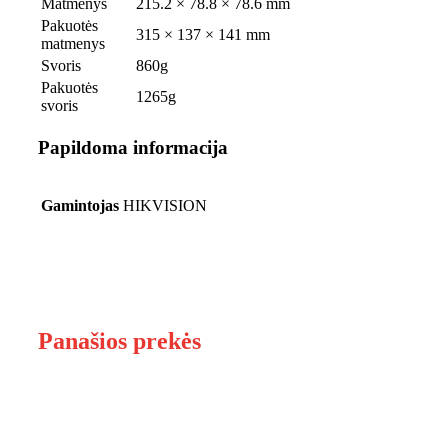
Matmenys
215.2 × 78.8 × 78.6 mm
Pakuotės
315 × 137 × 141 mm
matmenys
Svoris
860g
Pakuotės
1265g
svoris
Papildoma informacija
Gamintojas
HIKVISION
Panašios prekės