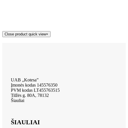
Close product quick view
×
UAB „Kotesa”
Įmonės kodas 145576350
PVM kodas LT455763515
Tilžės g. 80A, 78132
Šiauliai
ŠIAULIAI