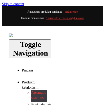
Skip to content
Atnaujintas produktų katalogas –
peržiūrėkite
Domina montavimas?
Susisiekite su mūsų vadybininkais
Toggle
Navigation
Pradžia
Produktų
katalogas
Apsaugos
sistemos
Priešgaisrinės