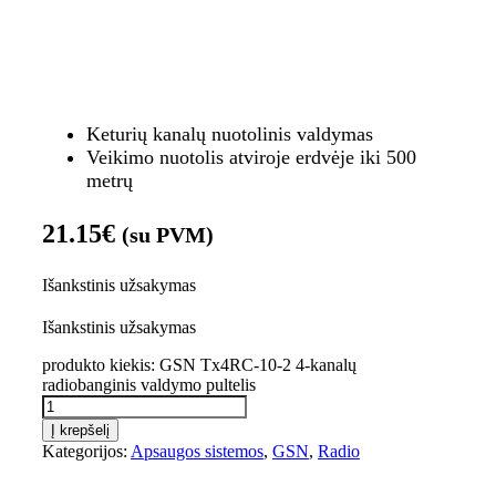
Keturių kanalų nuotolinis valdymas
Veikimo nuotolis atviroje erdvėje iki 500
metrų
21.15
€
(su PVM)
Išankstinis užsakymas
Išankstinis užsakymas
produkto kiekis: GSN Tx4RC-10-2 4-kanalų
radiobanginis valdymo pultelis
Į krepšelį
Kategorijos:
Apsaugos sistemos
,
GSN
,
Radio