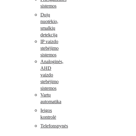
sistemos
Dujų
nuotėkio,
smalkių
detekcija
IP vaizdo
stebėjimo
sistemos
Analoginės,
AHD
vaizdo
stebėjimo
sistemos
Vartų
automatika
Įeigos
kontrolė
Telefonspynės