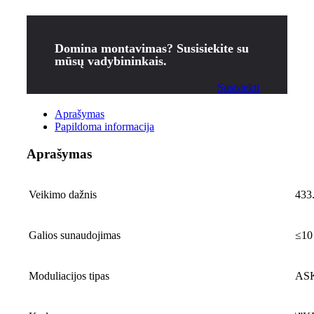
Domina montavimas? Susisiekite su
mūsų vadybininkais.
Susisiekti
Aprašymas
Papildoma informacija
Aprašymas
Veikimo dažnis
433
Galios sunaudojimas
≤1
Moduliacijos tipas
AS