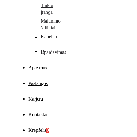
Tinklų
įranga
Maitinimo
šaltiniai
Kabeliai
Išpardavimas
Apie mus
Paslaugos
Karjera
Kontaktai
Krepšelis
0