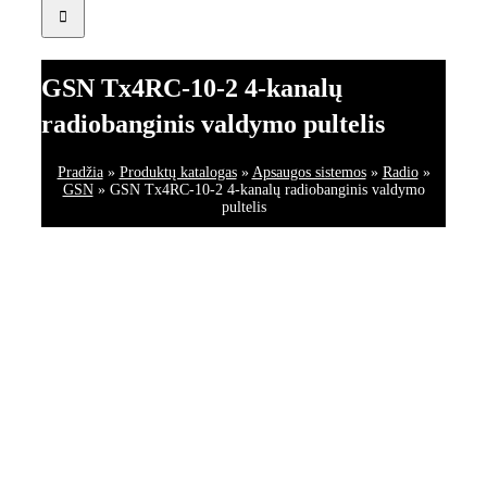
GSN Tx4RC-10-2 4-kanalų
radiobanginis valdymo pultelis
Pradžia
»
Produktų katalogas
»
Apsaugos sistemos
»
Radio
»
GSN
»
GSN Tx4RC-10-2 4-kanalų radiobanginis valdymo
pultelis