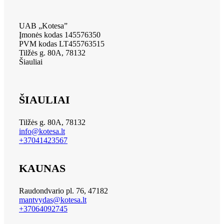
UAB „Kotesa”
Įmonės kodas 145576350
PVM kodas LT455763515
Tilžės g. 80A, 78132
Šiauliai
ŠIAULIAI
Tilžės g. 80A, 78132
info@kotesa.lt
+37041423567
KAUNAS
Raudondvario pl. 76, 47182
mantvydas@kotesa.lt
+37064092745