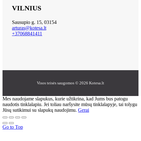
VILNIUS
Sausupio g. 15, 03154
arturas@kotesa.lt
+37068841411
Visos teisės saugomos © 2026 Kotesa.lt
Mes naudojame slapukus, kurie užtikrina, kad Jums bus patogu
naudotis tinklalapiu. Jei toliau naršysite mūsų tinklalapyje, tai tolygu
Jūsų sutikimui su slapukų naudojimu.
Gerai
Go to Top