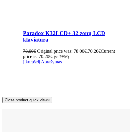
Paradox K32LCD+ 32 zonų LCD
klaviatūra
78.00
€
Original price was: 78.00€.
70.20
€
Current
price is: 70.20€.
(su PVM)
Į krepšelį
Aprašymas
Close product quick view
×