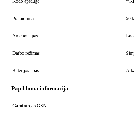
Kodo apsauga
\”K
Pralaidumas
50 
Antenos tipas
Loo
Darbo rėžimas
Sim
Baterijos tipas
Alk
Papildoma informacija
Gamintojas
GSN