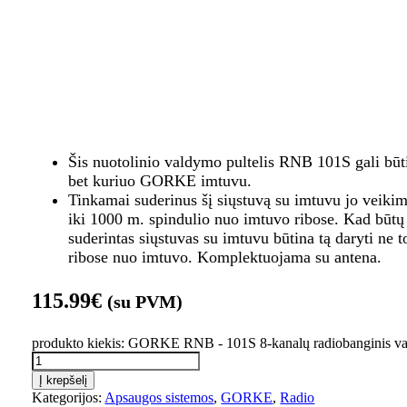
Šis nuotolinio valdymo pultelis RNB 101S gali bū
bet kuriuo GORKE imtuvu.
Tinkamai suderinus šį siųstuvą su imtuvu jo veikimo
iki 1000 m. spindulio nuo imtuvo ribose. Kad būtų
suderintas siųstuvas su imtuvu būtina tą daryti ne 
ribose nuo imtuvo. Komplektuojama su antena.
115.99
€
(su PVM)
produkto kiekis: GORKE RNB - 101S 8-kanalų radiobanginis va
Į krepšelį
Kategorijos:
Apsaugos sistemos
,
GORKE
,
Radio