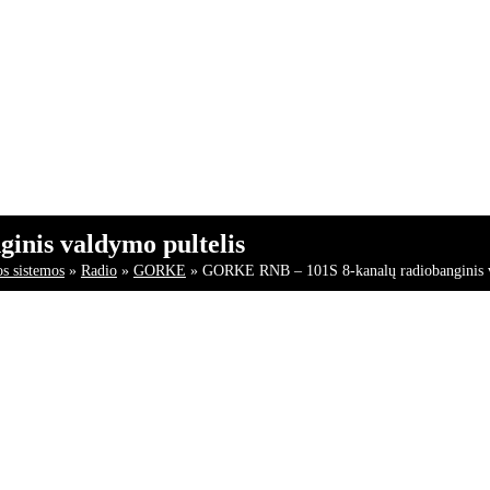
nis valdymo pultelis
s sistemos
»
Radio
»
GORKE
»
GORKE RNB – 101S 8-kanalų radiobanginis v