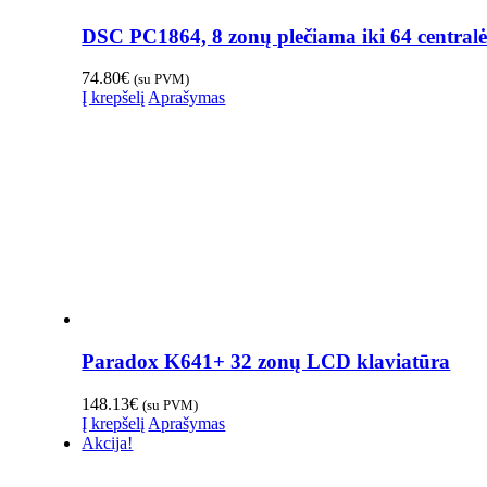
DSC PC1864, 8 zonų plečiama iki 64 central
74.80
€
(su PVM)
Į krepšelį
Aprašymas
Paradox K641+ 32 zonų LCD klaviatūra
148.13
€
(su PVM)
Į krepšelį
Aprašymas
Akcija!