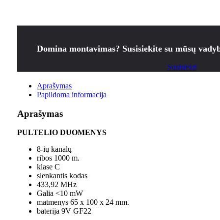
Domina montavimas? Susisiekite su mūsų vadyb
Susisiekti
Aprašymas
Papildoma informacija
Aprašymas
PULTELIO DUOMENYS
8-ių kanalų
ribos 1000 m.
klase C
slenkantis kodas
433,92 MHz
Galia <10 mW
matmenys 65 x 100 x 24 mm.
baterija 9V GF22