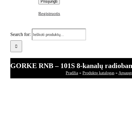
Registruotis
Search for:
GORKE RNB – 101S 8-kanalų radiobangi
Pradžia
»
Produktų katalogas
»
Apsaugo