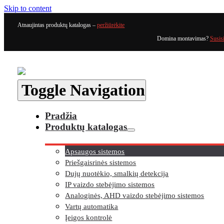
Skip to content
Atnaujintas produktų katalogas –
peržiūrėkite
Domina montavimas?
Susis
Toggle Navigation
Pradžia
Produktų katalogas
Apsaugos sistemos
Priešgaisrinės sistemos
Dujų nuotėkio, smalkių detekcija
IP vaizdo stebėjimo sistemos
Analoginės, AHD vaizdo stebėjimo sistemos
Vartų automatika
Įeigos kontrolė