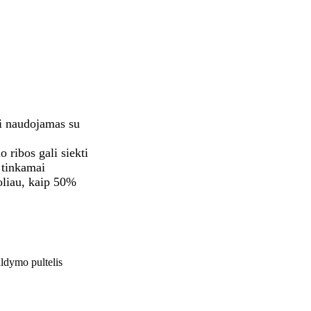
ti naudojamas su
 ribos gali siekti
 tinkamai
toliau, kaip 50%
ldymo pultelis