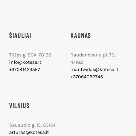
ŠIAULIAI
KAUNAS
Tilžės g. 80A, 78132
Raudondvario pl. 76,
info@kotesa.lt
47182
+37041423567
mantvydas@kotesa.lt
+37064092745
VILNIUS
Sausupio g. 15, 03154
arturas@kotesa.lt