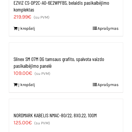
EZVIZ CS-DP2C-A0-6E2WPFBS, belaidis pasikalbėjimo
komplektas
219.99
€
(su PVM)
Į krepšelį
Aprašymas
Slinex SM 07M DG tamsaus grafito, spalvota vaizdo
pasikalbėjimo panelė
109.00
€
(su PVM)
Į krepšelį
Aprašymas
NORDMARK KABELIS NMAC-80/22, 8X0.22, 100M
125.00
€
(su PVM)