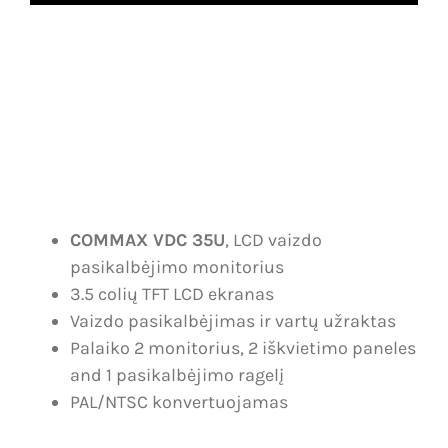
Dujų nuotėkio, smalkių detekcija
Karjera
IP vaizdo stebėjimo sistemos
Kontaktai
Analoginės, AHD vaizdo stebėjimo sistemos
Krepšelis
Vartų automatika
Paskyra
Vartotojo
Įeigos kontrolė
vardas:
COMMAX VDC 35U
, LCD vaizdo
Slaptažodis:
pasikalbėjimo monitorius
Telefonspynės
3.5 colių TFT LCD ekranas
Vaizdo pasikalbėjimas ir vartų užraktas
Tinklų įranga
Palaiko 2 monitorius, 2 iškvietimo paneles
Prisiminti
and 1 pasikalbėjimo ragelį
Maitinimo šaltiniai
mane
PAL/NTSC konvertuojamas
Kabeliai
Registruotis