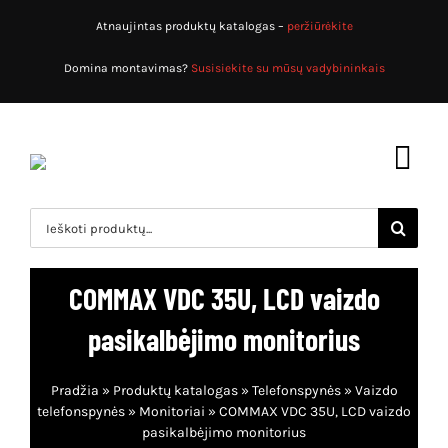
Skip
Atnaujintas produktų katalogas –
peržiūrėkite
to
content
Domina montavimas?
Susisiekite su mūsų vadybininkais
Toggl
Navig
Search
for:
Pradžia
COMMAX VDC 35U, LCD vaizdo
Produktų katalogas
pasikalbėjimo monitorius
Apsaugos sistemos
Apie mus
Pradžia
»
Produktų katalogas
»
Telefonspynės
»
Vaizdo
Priešgaisrinės sistemos
Paslaugos
telefonspynės
»
Monitoriai
»
COMMAX VDC 35U, LCD vaizdo
pasikalbėjimo monitorius