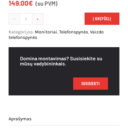
149.00
€
(su PVM)
Išpardavimas
Į KREPŠELĮ
produkto
kiekis:
Kategorijos:
Monitoriai
,
Telefonspynės
,
Vaizdo
COMMAX
telefonspynės
VDC
35U,
LCD
Domina montavimas? Susisiekite su
vaizdo
mūsų vadybininkais.
pasikalbėjimo
monitorius
SUSISIEKTI
Aprašymas