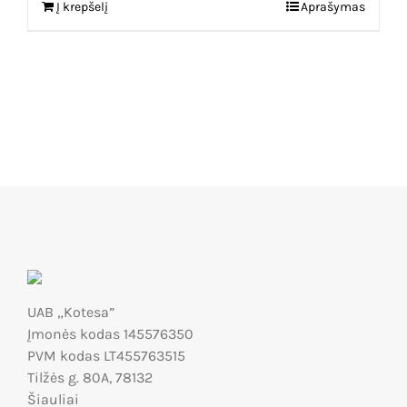
Į krepšelį
Aprašymas
UAB „Kotesa”
Įmonės kodas 145576350
PVM kodas LT455763515
Tilžės g. 80A, 78132
Šiauliai