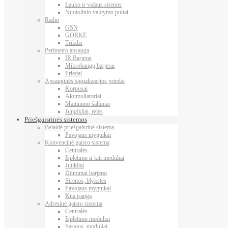
Lauko ir vidaus sirenos
Nuotolinio valdymo pultai
Radio
GSN
GORKE
Trikdis
Perimetro apsauga
IR Barjerai
Mikrobangų barjerai
Priedai
Apsauginės signalizacijos priedai
Korpusai
Akumuliatoriai
Maitinimo šaltiniai
Jungikliai, relės
Priešgaisrinės sistemos
Belaidė priešgaisrinė sistema
Pavojaus mygtukai
Konvencinė gaisro sistema
Centralės
Išplėtimo ir kiti moduliai
Jutikliai
Dūminiai barjerai
Sirenos, blykstės
Pavojaus mygtukai
Kita įranga
Adresinė gaisro sistema
Centralės
Išplėtimo moduliai
Sąsajos, moduliai