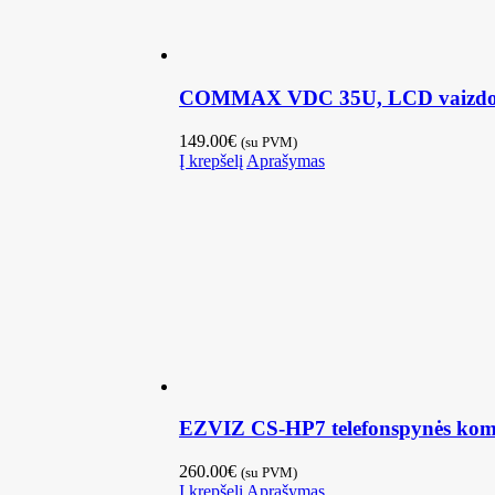
COMMAX VDC 35U, LCD vaizdo p
149.00
€
(su PVM)
Į krepšelį
Aprašymas
EZVIZ CS-HP7 telefonspynės komp
260.00
€
(su PVM)
Į krepšelį
Aprašymas