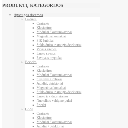
PRODUKTŲ KATEGORIJOS
Apsaugos sistemos
Laidinės
Centralės
Klaviatūros
Moduliai / komunikatoriai
Magnetiniai kontaktai
PIR Jutikliai
Stiklo dūžio ir smūgio detektoriai
Vidaus sirenos
Lauko sirenos
Pavojaus mygtukai
Bevielės
Centralės
Klaviatūros
Moduliai / komunikatoriai
Siųstuvai / imtuvai
Jutikliai, detektoriai
Magnetiniai kontaktai
Stiklo dūžio ir smūgio detektoriai
Lauko ir vidaus sirenos
Nuotolinio valdymo pultai
Priedai
GSM
Centralės
Klaviatūros
Moduliai / komunikatoriai
Jutikliai / detektoriai