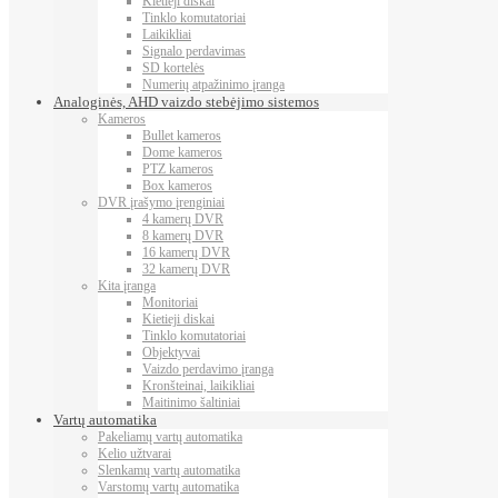
Kietieji diskai
Tinklo komutatoriai
Laikikliai
Signalo perdavimas
SD kortelės
Numerių atpažinimo įranga
Analoginės, AHD vaizdo stebėjimo sistemos
Kameros
Bullet kameros
Dome kameros
PTZ kameros
Box kameros
DVR įrašymo įrenginiai
4 kamerų DVR
8 kamerų DVR
16 kamerų DVR
32 kamerų DVR
Kita įranga
Monitoriai
Kietieji diskai
Tinklo komutatoriai
Objektyvai
Vaizdo perdavimo įranga
Kronšteinai, laikikliai
Maitinimo šaltiniai
Vartų automatika
Pakeliamų vartų automatika
Kelio užtvarai
Slenkamų vartų automatika
Varstomų vartų automatika