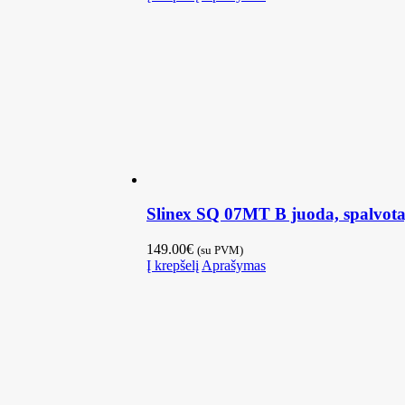
Slinex SQ 07MT B juoda, spalvota,
149.00
€
(su PVM)
Į krepšelį
Aprašymas