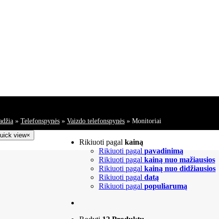
adžia
»
Telefonspynės
»
Vaizdo telefonspynės
»
Monitoriai
uick view
×
Rikiuoti pagal
kainą
Rikiuoti pagal
pavadinimą
Rikiuoti pagal
kainą nuo mažiausios
Rikiuoti pagal
kainą nuo didžiausios
Rikiuoti pagal
datą
Rikiuoti pagal
populiarumą