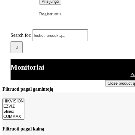
Registruotis
Search for:
Monitoriai
Pr
Close product q
Filtruoti pagal gamintoją
Filtruoti pagal kainą