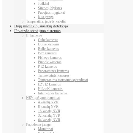
Jutikliai
Sirenos, blykstės
Pavojaus mygtukai
Kita įranga
Temperatūrai jautrūs kabeliai
Dujų nuotėkio, smalkių detekcija
IP vaizdo stebėjimo sistemos
IP kameros
Cube kameros
Dome kameros
Bullet kameros
Box kameros
Fisheye kameros
Pinhole kameros
PTZ kameros
Panoraminės kameros
Termovizinės kameros
Temperatūros matavimo sprendimai
EZVIZ kameros
HiLooK kameros
Internetinės kameros
NRV įrašymo įrenginiai
4 kanalų NVR
8 kanalų NVR
16 kanalų NVR
32 kanalų NVR
64 kanalų NVR
Papildoma įranga
Monitoriai