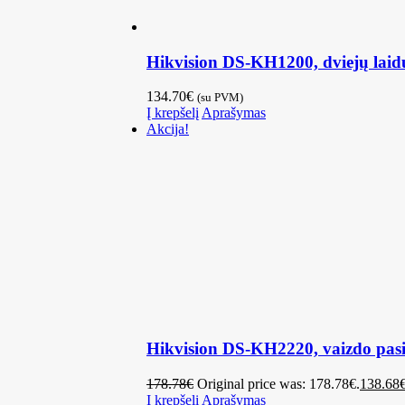
Hikvision DS-KH1200, dviejų laid
134.70
€
(su PVM)
Į krepšelį
Aprašymas
Akcija!
Hikvision DS-KH2220, vaizdo pasi
178.78
€
Original price was: 178.78€.
138.68
Į krepšelį
Aprašymas