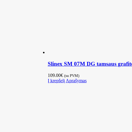
Slinex SM 07M DG tamsaus grafito
109.00
€
(su PVM)
Į krepšelį
Aprašymas