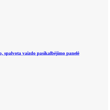
, spalvota vaizdo pasikalbėjimo panelė