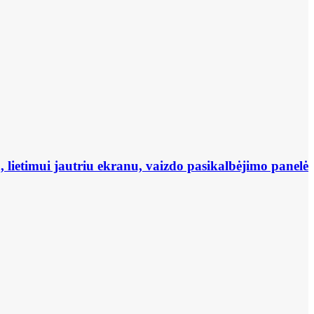
 lietimui jautriu ekranu, vaizdo pasikalbėjimo panelė