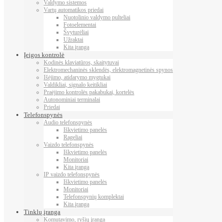
Valdymo sistemos
Vartų automatikos priedai
Nuotolinio valdymo pulteliai
Fotoelementai
Švyturėliai
Užraktai
Kita įranga
Įeigos kontrolė
Kodinės klaviatūros, skaitytuvai
Elektromechaninės sklendės, elektromagnetinės spynos
Išėjimo, atidarymo mygtukai
Valdikliai, signalo keitikliai
Praėjimo kontrolės pakabukai, kortelės
Autonominiai terminalai
Priedai
Telefonspynės
Audio telefonspynės
Iškvietimo panelės
Rageliai
Vaizdo telefonspynės
Iškvietimo panelės
Monitoriai
Kita įranga
IP vaizdo telefonspynės
Iškvietimo panelės
Monitoriai
Telefonspynių komplektai
Kita įranga
Tinklų įranga
Komutavimo, ryšių įranga