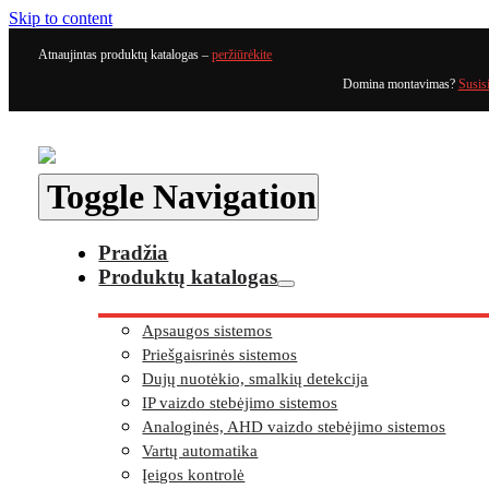
Skip to content
Atnaujintas produktų katalogas –
peržiūrėkite
Domina montavimas?
Susis
Toggle Navigation
Pradžia
Produktų katalogas
Apsaugos sistemos
Priešgaisrinės sistemos
Dujų nuotėkio, smalkių detekcija
IP vaizdo stebėjimo sistemos
Analoginės, AHD vaizdo stebėjimo sistemos
Vartų automatika
Įeigos kontrolė