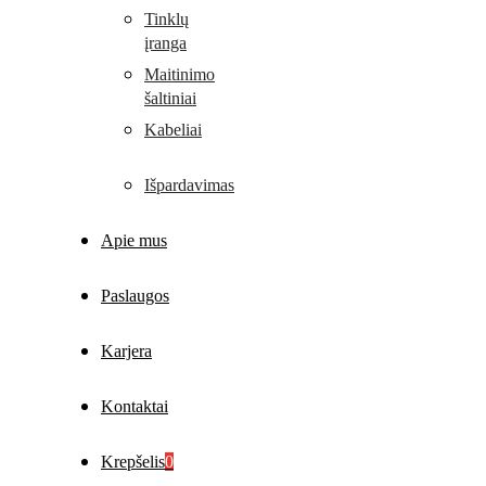
Tinklų
įranga
Maitinimo
šaltiniai
Kabeliai
Išpardavimas
Apie mus
Paslaugos
Karjera
Kontaktai
Krepšelis
0