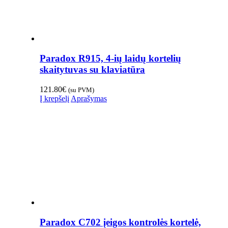
Paradox R915, 4-ių laidų kortelių
skaitytuvas su klaviatūra
121.80
€
(su PVM)
Į krepšelį
Aprašymas
Paradox C702 įeigos kontrolės kortelė,