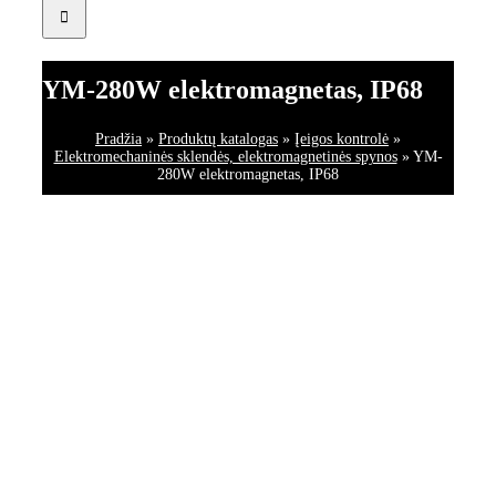
YM-280W elektromagnetas, IP68
Pradžia
»
Produktų katalogas
»
Įeigos kontrolė
»
Elektromechaninės sklendės, elektromagnetinės spynos
»
YM-
280W elektromagnetas, IP68