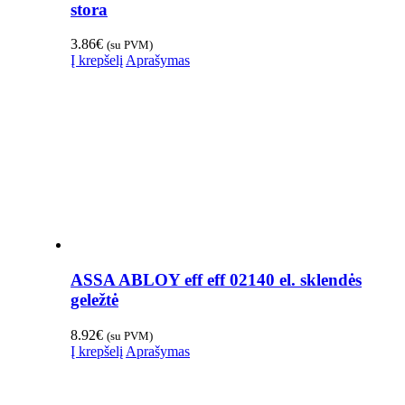
stora
3.86
€
(su PVM)
Į krepšelį
Aprašymas
ASSA ABLOY eff eff 02140 el. sklendės
geležtė
8.92
€
(su PVM)
Į krepšelį
Aprašymas