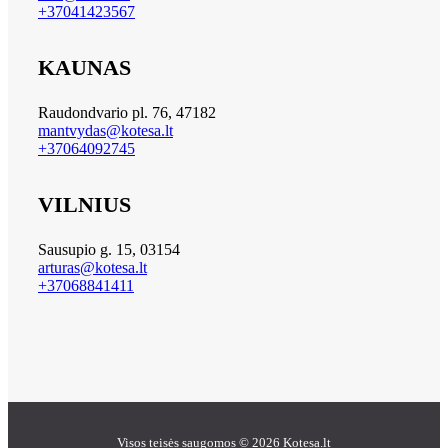
+37041423567
KAUNAS
Raudondvario pl. 76, 47182
mantvydas@kotesa.lt
+37064092745
VILNIUS
Sausupio g. 15, 03154
arturas@kotesa.lt
+37068841411
Visos teisės saugomos © 2026 Kotesa.lt