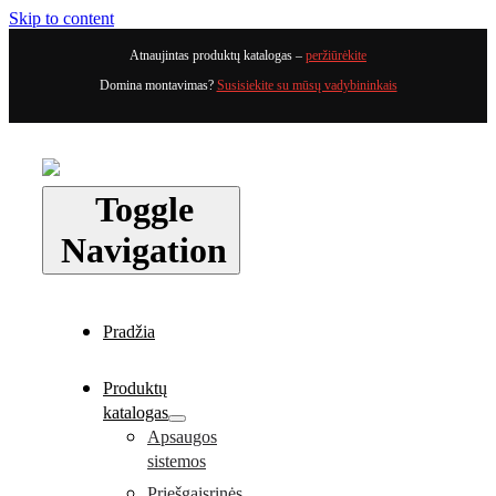
Skip to content
Atnaujintas produktų katalogas –
peržiūrėkite
Domina montavimas?
Susisiekite su mūsų vadybininkais
Toggle
Navigation
Pradžia
Produktų
katalogas
Apsaugos
sistemos
Priešgaisrinės