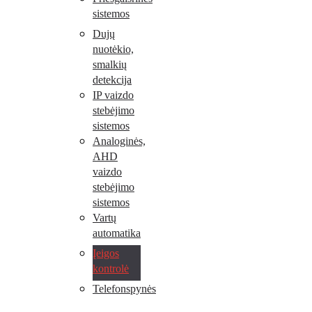
sistemos
Dujų
nuotėkio,
smalkių
detekcija
IP vaizdo
stebėjimo
sistemos
Analoginės,
AHD
vaizdo
stebėjimo
sistemos
Vartų
automatika
Įeigos
kontrolė
Telefonspynės