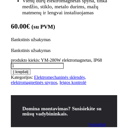
Vienų durų elektromagnetas spyna, tinka
medžio, stiklo, metalo durims, mažų
matmenų ir lengvai instaliuojamas
60.00
€
(su PVM)
Išankstinis užsakymas
Išankstinis užsakymas
produkto kiekis: YM-280W elektromagnetas, IP68
Į krepšelį
Kategorijos:
Elektromechaninės sklendės,
elektromagnetinės spynos
,
Įeigos kontrolė
Domina montavimas? Susisiekite su
mūsų vadybininkais.
Susisiekti