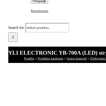
Registruotis
Search for:
YLI ELECTRONIC YB-700A (LED) stryp
Pradžia
»
Produktų katalogas
»
Įeigos kontrolė
»
Elektromech