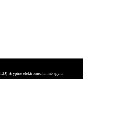
 strypinė elektromechaninė spyna