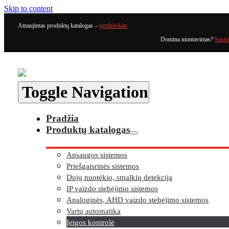
Skip to content
Atnaujintas produktų katalogas –
peržiūrėkite
Domina montavimas?
Susis
Toggle Navigation
Pradžia
Produktų katalogas
Apsaugos sistemos
Priešgaisrinės sistemos
Dujų nuotėkio, smalkių detekcija
IP vaizdo stebėjimo sistemos
Analoginės, AHD vaizdo stebėjimo sistemos
Vartų automatika
Įeigos kontrolė