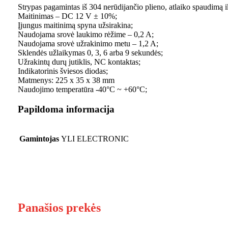
Strypas pagamintas iš 304 nerūdijančio plieno, atlaiko spaudimą 
Maitinimas – DC 12 V ± 10%;
Įjungus maitinimą spyna užsirakina;
Naudojama srovė laukimo rėžime – 0,2 A;
Naudojama srovė užrakinimo metu – 1,2 A;
Sklendės užlaikymas 0, 3, 6 arba 9 sekundės;
Užrakintų durų jutiklis, NC kontaktas;
Indikatorinis šviesos diodas;
Matmenys: 225 x 35 x 38 mm
Naudojimo temperatūra -40°C ~ +60°C;
Papildoma informacija
Gamintojas
YLI ELECTRONIC
Panašios prekės