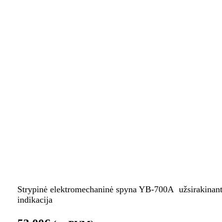
Strypinė elektromechaninė spyna YB-700A užsirakinan
indikacija