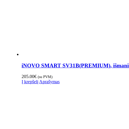
iNOVO SMART SV31B(PREMIUM), išmanioji d
205.00
€
(su PVM)
Į krepšelį
Aprašymas