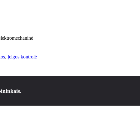
lektromechaninė
nos
,
Įeigos kontrolė
ininkais.