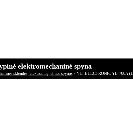
inė elektromechaninė spyna
aninės sklendės, elektromagnetinės spynos
»
YLI ELECTRONIC YB-700A (LED)