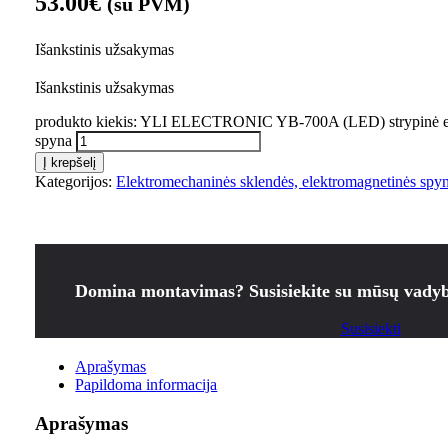
53.00
€
(su PVM)
Išankstinis užsakymas
Išankstinis užsakymas
produkto kiekis: YLI ELECTRONIC YB-700A (LED) strypinė e
spyna
Į krepšelį
Kategorijos:
Elektromechaninės sklendės, elektromagnetinės spy
Domina montavimas? Susisiekite su mūsų vadyb
Susisiekti
Aprašymas
Papildoma informacija
Aprašymas