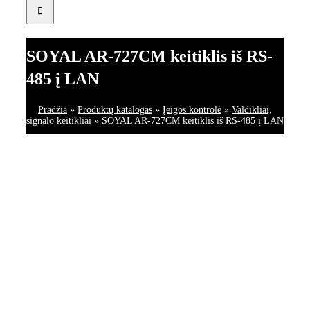
SOYAL AR-727CM keitiklis iš RS-
485 į LAN
Pradžia
»
Produktų katalogas
»
Įeigos kontrolė
»
Valdikliai,
signalo keitikliai
»
SOYAL AR-727CM keitiklis iš RS-485 į LAN