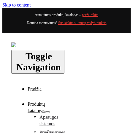
Skip to content
Atnaujintas produktų katalogas –
peržiūrėkite
Domina montavimas?
Susisiekite su mūsų vadybininkais
Toggle
Navigation
Pradžia
Produktų
katalogas
Apsaugos
sistemos
Priešgaisrinės