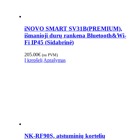
iNOVO SMART SV31B(PREMIUM),
išmanioji durų rankena Bluetooth&Wi-
Fi IP45 (Sidabrinė)
205.00
€
(su PVM)
Į krepšelį
Aprašymas
NK-RF90S, atstuminių kortelių