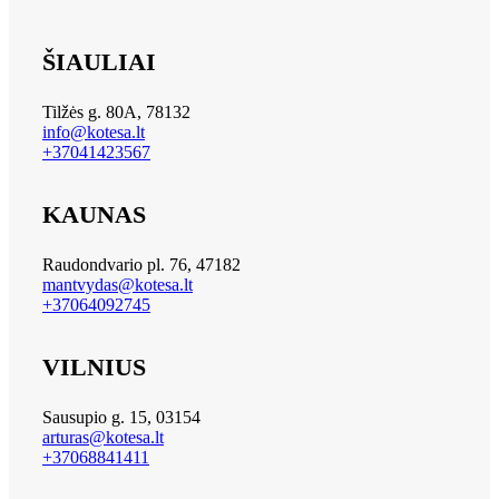
ŠIAULIAI
Tilžės g. 80A, 78132
info@kotesa.lt
+37041423567
KAUNAS
Raudondvario pl. 76, 47182
mantvydas@kotesa.lt
+37064092745
VILNIUS
Sausupio g. 15, 03154
arturas@kotesa.lt
+37068841411