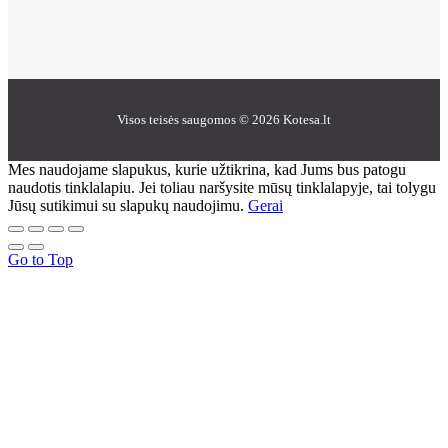
Visos teisės saugomos © 2026 Kotesa.lt
Mes naudojame slapukus, kurie užtikrina, kad Jums bus patogu
naudotis tinklalapiu. Jei toliau naršysite mūsų tinklalapyje, tai tolygu
Jūsų sutikimui su slapukų naudojimu.
Gerai
Go to Top