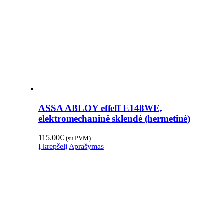
ASSA ABLOY effeff E148WE,
elektromechaninė sklendė (hermetinė)
115.00
€
(su PVM)
Į krepšelį
Aprašymas