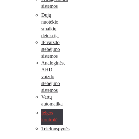
sistemos
Dujų
nuotėkio,
smalkių
detekcija
IP vaizdo
stebėjimo
sistemos
Analoginės,
AHD
vaizdo
stebėjimo
sistemos
Vartų
automatika
Įeigos
kontrolė
Telefonspynės