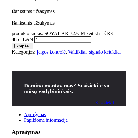
Išankstinis užsakymas
Išankstinis užsakymas
produkto kiekis: SOYAL AR-727CM keitiklis iš RS-
485 į LAN
Į krepšelį
Kategorijos:
Įeigos kontrolė
,
Valdikliai, signalo keitikliai
Domina montavimas? Susisiekite su
mūsų vadybininkais.
Susisiekti
Aprašymas
Papildoma informacija
Aprašymas