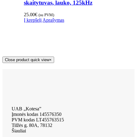
skaitytuvas, lauko, 125kHz
25.00
€
(su PVM)
Į krepšelį
Aprašymas
Close product quick view
×
UAB „Kotesa”
Įmonės kodas 145576350
PVM kodas LT455763515
Tilžės g. 80A, 78132
Šiauliai