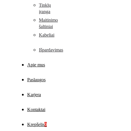
Tinklų
įranga
Maitinimo
šaltiniai
Kabeliai
Išpardavimas
Apie mus
Paslaugos
Karjera
Kontaktai
Krepšelis
0