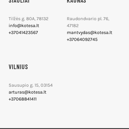
ŠIAULIAI
KAUNAS
Tilžės g. 80A, 78132
Raudondvario pl. 76,
info@kotesa.lt
47182
+37041423567
mantvydas@kotesa.lt
+37064092745
VILNIUS
Sausupio g. 15, 03154
arturas@kotesa.lt
+37068841411