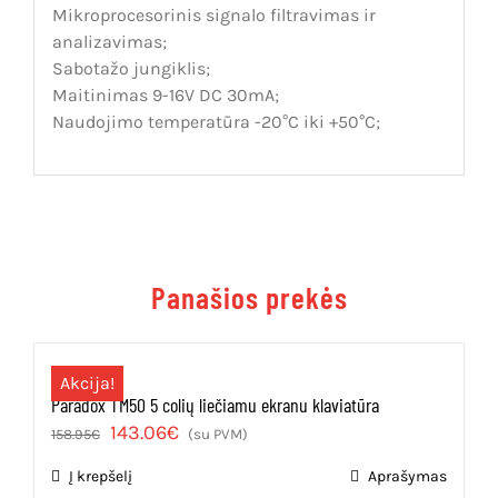
Mikroprocesorinis signalo filtravimas ir
analizavimas;
Sabotažo jungiklis;
Maitinimas 9-16V DC 30mA;
Naudojimo temperatūra -20°C iki +50°C;
Panašios prekės
Akcija!
Paradox TM50 5 colių liečiamu ekranu klaviatūra
Original
Current
143.06
€
158.95
€
(su PVM)
price
price
Į krepšelį
Aprašymas
was:
is: