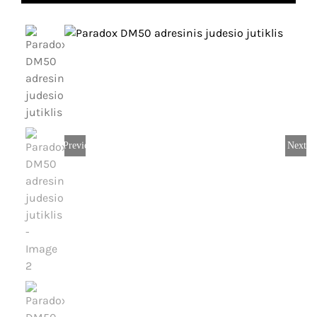
Dujų nuotėkio, smalkių detekcija
Karjera
IP vaizdo stebėjimo sistemos
Kontaktai
Analoginės, AHD vaizdo stebėjimo sistemos
Krepšelis
Vartų automatika
Paskyra
Previous
Next
Vartotojo
Įeigos kontrolė
vardas:
Slaptažodis:
Telefonspynės
Tinklų įranga
Prisiminti
Maitinimo šaltiniai
mane
Kabeliai
Registruotis