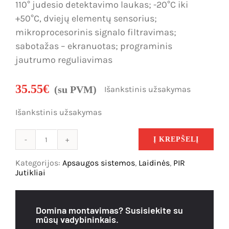
110° judesio detektavimo laukas; -20°C iki
+50°C, dviejų elementų sensorius;
mikroprocesorinis signalo filtravimas;
sabotažas – ekranuotas; programinis
jautrumo reguliavimas
35.55
€
(su PVM)
Išankstinis užsakymas
Išankstinis užsakymas
Į KREPŠELĮ
produkto
kiekis:
Kategorijos:
Apsaugos sistemos
,
Laidinės
,
PIR
Paradox
Jutikliai
DM50
adresinis
judesio
Domina montavimas? Susisiekite su
jutiklis
mūsų vadybininkais.