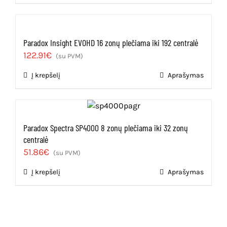
158.95€.
143.06€.
Paradox Insight EVOHD 16 zonų plečiama iki 192 centralė
122.91
€
(su PVM)
Į krepšelį
Aprašymas
Paradox Spectra SP4000 8 zonų plečiama iki 32 zonų
centralė
51.86
€
(su PVM)
Į krepšelį
Aprašymas