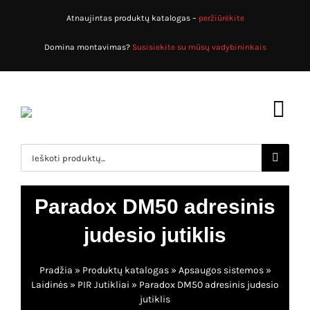
Skip
Atnaujintas produktų katalogas –
peržiūrėkite
to
content
Domina montavimas?
Susisiekite su mūsų vadybininkais
Toggl
Navig
Search
for:
Pradžia
Paradox DM50 adresinis
Produktų katalogas
judesio jutiklis
Apsaugos sistemos
Apie mus
Pradžia
»
Produktų katalogas
»
Apsaugos sistemos
»
Priešgaisrinės sistemos
Paslaugos
Laidinės
»
PIR Jutikliai
»
Paradox DM50 adresinis judesio
jutiklis