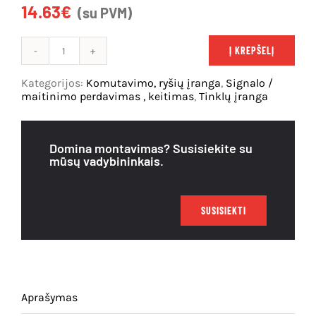
14.63
€
(su PVM)
Išpardavimas
Į KREPŠELĮ
produkto
kiekis:
Kategorijos:
Komutavimo, ryšių įranga
,
Signalo /
Optinis
maitinimo perdavimas , keitimas
,
Tinklų įranga
keitiklis
Cudy
MC220
Domina montavimas? Susisiekite su
(SFP
mūsų vadybininkais.
1.25G,
RJ45,
1000Mbps,
SUSISIEKTI
full-
duplex)
Aprašymas