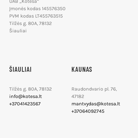
UAB „Kotesa”
Įmonės kodas 145576350
PVM kodas LT455763515
Tilžės g. 80A, 78132
Šiauliai
ŠIAULIAI
KAUNAS
Tilžės g. 80A, 78132
Raudondvario pl. 76,
info@kotesa.lt
47182
+37041423567
mantvydas@kotesa.lt
+37064092745