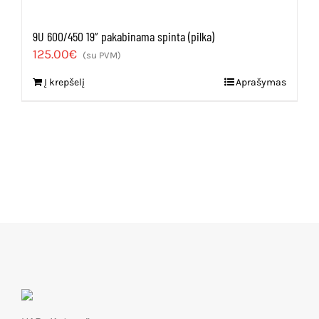
9U 600/450 19” pakabinama spinta (pilka)
125.00
€
(su PVM)
Į krepšelį
Aprašymas