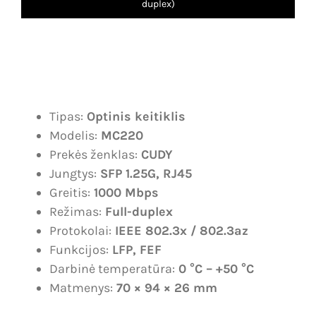
duplex)
Dujų nuotėkio, smalkių detekcija
Karjera
IP vaizdo stebėjimo sistemos
Kontaktai
Analoginės, AHD vaizdo stebėjimo sistemos
Krepšelis
Tipas:
Optinis keitiklis
Vartų automatika
Paskyra
Modelis:
MC220
Vartotojo
Prekės ženklas:
CUDY
Įeigos kontrolė
vardas:
Jungtys:
SFP 1.25G, RJ45
Slaptažodis:
Telefonspynės
Greitis:
1000 Mbps
Režimas:
Full-duplex
Tinklų įranga
Protokolai:
IEEE 802.3x / 802.3az
Prisiminti
Funkcijos:
LFP, FEF
Maitinimo šaltiniai
Darbinė temperatūra:
0 °C – +50 °C
mane
Matmenys:
70 × 94 × 26 mm
Kabeliai
Registruotis