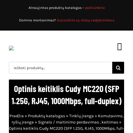
Skip
Atnaujintas produktų katalogas –
peržiūrėkite
to
content
Domina montavimas?
Susisiekite su mūsų vadybininkais
Toggl
Navig
Search
for:
Pradžia
Optinis keitiklis Cudy MC220 (SFP
Produktų katalogas
1.25G, RJ45, 1000Mbps, full-duplex)
Apsaugos sistemos
Apie mus
Pradžia
»
Produktų katalogas
»
Tinklų įranga
»
Komutavimo,
Priešgaisrinės sistemos
Paslaugos
ryšių įranga
»
Signalo / maitinimo perdavimas , keitimas
»
Optinis keitiklis Cudy MC220 (SFP 1.25G, RJ45, 1000Mbps, full-