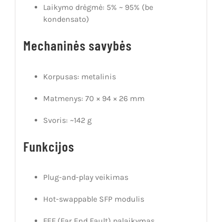
Laikymo drėgmė: 5% ~ 95% (be
kondensato)
Mechaninės savybės
Korpusas: metalinis
Matmenys: 70 × 94 × 26 mm
Svoris: ~142 g
Funkcijos
Plug-and-play veikimas
Hot-swappable SFP modulis
FEF (Far End Fault) palaikymas